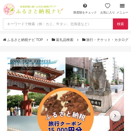
限度額をチェック
お気に入り
メニュー
検索
ふるさと納税ナビ TOP
返礼品検索
旅行・チケット・カタログ
詳細を見る