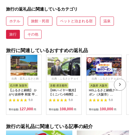
旅行の返礼品に関連しているカテゴリ
ホテル
旅館・民宿
ペットと泊まれる宿
温泉
旅行
その他
旅行に関連しているおすすめの返礼品
出典：楽天ふるさと納
出典：ふるさとチョイ
出典：ふるさとチョイ
出
税
ス
ス
石川県 加賀市
京都 府京都市
大阪府 大阪市
兵
【ふるさと納税】 か
【MKハイヤー観光】
HISふるさと納税クー
【ふ
がり吉祥亭 和室 平日
【ミニバン5時間】ド
ポン（大阪市）
効期
限定 ペア宿泊券 1泊2
ライバーとめぐるとっ
30,000円分_OS039-
も使
5.0
5.0
5.0
食付 2名 ペア 食事付
ておきの京都観光（3
0001-07
60
温泉 宿泊券 旅行 トラ
／21-6／20・10／1-
券 
127,000
108,000
100,000
寄付金額:
円
寄付金額:
円
寄付金額:
円
寄付
ベル 宿泊 宿泊施設 宿
11／30）
旅行
レジャー F6P-0991
カニ
行 
宿 
旅行の返礼品に関連している記事の紹介
ン 
行 