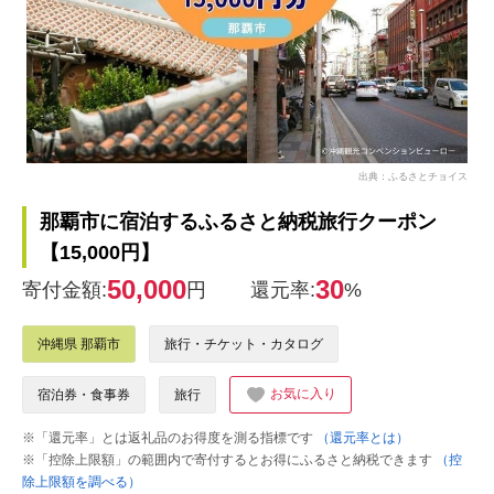
出典：ふるさとチョイス
那覇市に宿泊するふるさと納税旅行クーポン
【15,000円】
50,000
30
寄付金額:
円
還元率:
%
沖縄県 那覇市
旅行・チケット・カタログ
お気に入り
宿泊券・食事券
旅行
※「還元率」とは返礼品のお得度を測る指標です
（還元率とは）
※「控除上限額」の範囲内で寄付するとお得にふるさと納税できます
（控
除上限額を調べる）