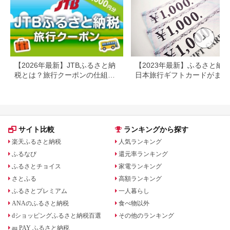
プレ
日 2
【2026年最新】JTBふるさと納
【2023年最新】ふるさと納
税とは？旅行クーポンの仕組
日本旅行ギフトカードがまだ
み・使い方をわかりやすく解説
らえる⁉
サイト比較
ランキングから探す
楽天ふるさと納税
人気ランキング
ふるなび
還元率ランキング
ふるさとチョイス
家電ランキング
さとふる
高額ランキング
ふるさとプレミアム
一人暮らし
ANAのふるさと納税
食べ物以外
dショッピングふるさと納税百選
その他のランキング
au PAY ふるさと納税