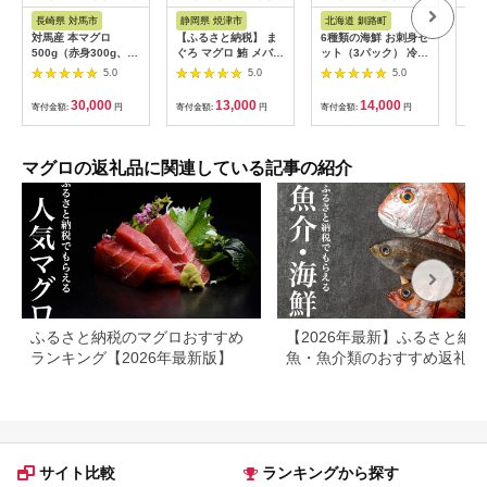
ス
税
ス
長崎県 対馬市
静岡県 焼津市
北海道 釧路町
静
対馬産 本マグロ
【ふるさと納税】 ま
6種類の海鮮 お刺身セ
a1
500g（赤身300g、中
ぐろ マグロ 鮪 メバチ
ット（3パック） 冷凍
無添
トロ200g） ≪対馬市
マグロ 大目鉢鮪 柵
｜ 刺身 さしみ 刺し身
煮 
5.0
5.0
5.0
≫【桐谷商店】
4〜6本 合計1.3kg 訳
刺身セット 刺身 刺身
[WAQ043]
アリ 不揃い 天然 刺身
丼 海鮮丼セット 海鮮
30,000
13,000
14,000
寄付金額:
円
寄付金額:
円
寄付金額:
円
寄付
おさしみ 漬け丼 海鮮
丼の具 盛り合わせセ
魚介類 冷凍 魚 焼津
ット 小分け サーモン
a13-150
マグロ イクラ ホタテ
甘エビ 海鮮丼 魚介人
マグロの返礼品に関連している記事の紹介
気 スピード発送 すぐ
届く セット おかず 魚
介類 海鮮 絶品 人気
ヒロセ すぐ発送 北海
道 釧路町 釧路超 特産
品 br02
ふるさと納税のマグロおすすめ
【2026年最新】ふるさと納
ランキング【2026年最新版】
魚・魚介類のおすすめ返礼品
ンキング
サイト比較
ランキングから探す