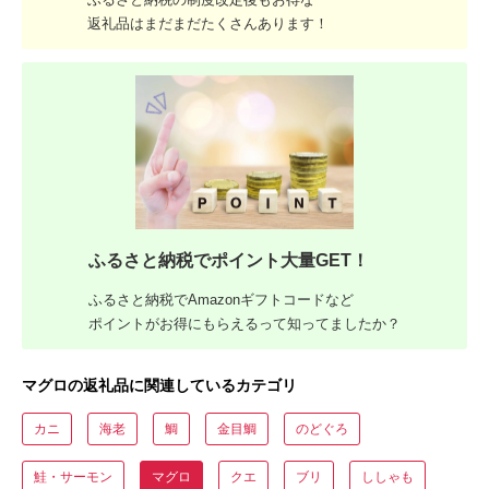
返礼品はまだまだたくさんあります！
ふるさと納税でポイント大量GET！
ふるさと納税でAmazonギフトコードなど
ポイントがお得にもらえるって知ってましたか？
マグロの返礼品に関連しているカテゴリ
カニ
海老
鯛
金目鯛
のどぐろ
鮭・サーモン
マグロ
クエ
ブリ
ししゃも