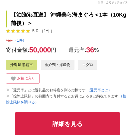
出典：ふるさとチョイス
【泊漁港直送】 沖縄美ら海まぐろ＜1本（10Kg
前後）＞
5.0 （1件）
（1件）
50,000
36
寄付金額:
円
還元率:
%
沖縄県 那覇市
魚介類・海産物
マグロ
お気に入り
※「還元率」とは返礼品のお得度を測る指標です
（還元率とは）
※「控除上限額」の範囲内で寄付するとお得にふるさと納税できます
（控
除上限額を調べる）
詳細を見る