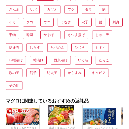
さんま
サバ
カツオ
フグ
タラ
鮎
イカ
タコ
ウニ
うなぎ
穴子
鱧
刺身
干物
寿司
かまぼこ
さつま揚げ
じゃこ天
伊達巻
しらす
ちりめん
ひじき
もずく
味噌漬け
粕漬け
西京漬け
いくら
たらこ
数の子
筋子
明太子
からすみ
キャビア
その他
マグロに関連しているおすすめの返礼品
出典：ふるさとチョイ
出典：楽天ふるさと納
出典：ふるさとチョイ
出