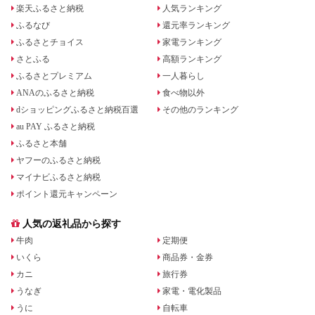
楽天ふるさと納税
人気ランキング
ふるなび
還元率ランキング
ふるさとチョイス
家電ランキング
さとふる
高額ランキング
ふるさとプレミアム
一人暮らし
ANAのふるさと納税
食べ物以外
dショッピングふるさと納税百選
その他のランキング
au PAY ふるさと納税
ふるさと本舗
ヤフーのふるさと納税
マイナビふるさと納税
ポイント還元キャンペーン
人気の返礼品から探す
牛肉
定期便
いくら
商品券・金券
カニ
旅行券
うなぎ
家電・電化製品
うに
自転車