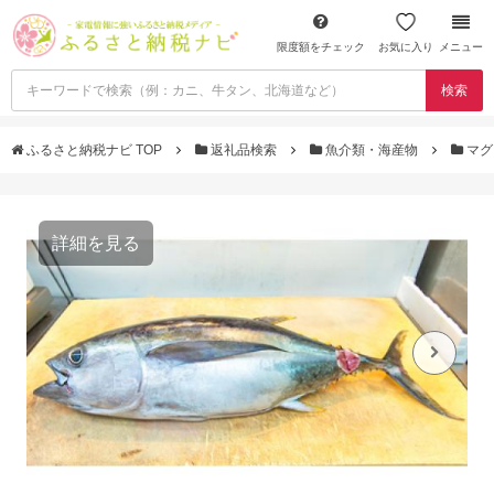
限度額をチェック
お気に入り
メニュー
検索
ふるさと納税ナビ TOP
返礼品検索
魚介類・海産物
マグ
詳細を見る