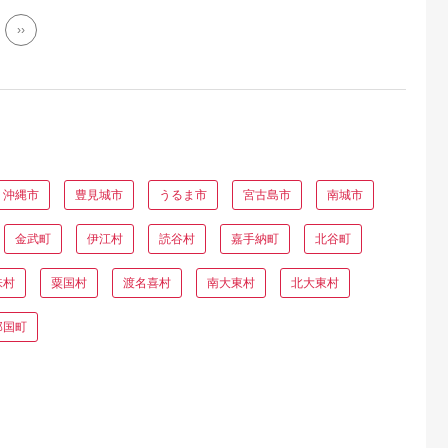
››
沖縄市
豊見城市
うるま市
宮古島市
南城市
金武町
伊江村
読谷村
嘉手納町
北谷町
味村
粟国村
渡名喜村
南大東村
北大東村
那国町