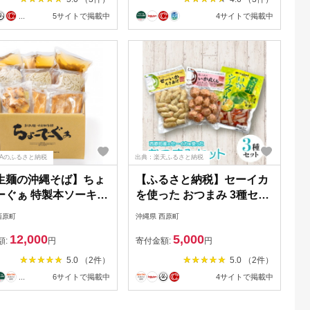
...
5サイトで掲載中
4サイトで掲載中
NAのふるさと納税
出典：楽天ふるさと納税
生麺の沖縄そば】ちょ
【ふるさと納税】セーイカ
ーぐぁ 特製本ソーキ入
を使った おつまみ 3種セッ
4食セット【配送不可地
ト(ちきあげ・いか丸くん・
西原町
沖縄県 西原町
離島】
さっぱりいかシークヮーサ
12,000
5,000
ー)【配送不可地域：離島】
額:
円
寄付金額:
円
【1564830】
5.0 （2件）
5.0 （2件）
...
6サイトで掲載中
4サイトで掲載中