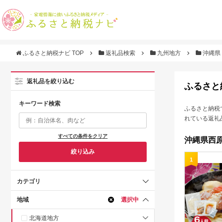
ふるさと納税ナビ TOP
返礼品検索
九州地方
沖縄県
返礼品を絞り込む
ふるさと
キーワード検索
ふるさと納税
れている返礼
すべての条件をクリア
沖縄県西原
絞り込み
1
カテゴリ
地域
選択中
北海道地方