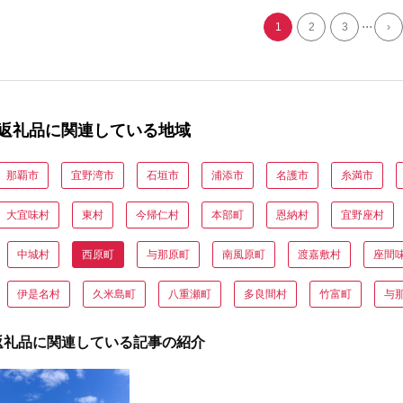
生麺 ギフト 贈答
...
【1663105】
1
2
3
›
返礼品に関連している地域
那覇市
宜野湾市
石垣市
浦添市
名護市
糸満市
大宜味村
東村
今帰仁村
本部町
恩納村
宜野座村
中城村
西原町
与那原町
南風原町
渡嘉敷村
座間
伊是名村
久米島町
八重瀬町
多良間村
竹富町
与
返礼品に関連している記事の紹介