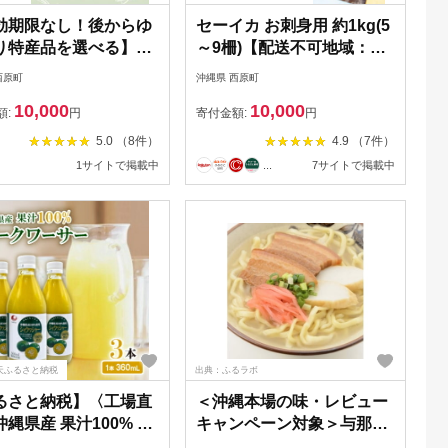
効期限なし！後からゆ
セーイカ お刺身用 約1kg(5
り特産品を選べる】沖
～9柵)【配送不可地域：離
西原町カタログポイン
島】
西原町
沖縄県 西原町
10,000
10,000
額:
円
寄付金額:
円
5.0 （8件）
4.9 （7件）
1サイトで掲載中
...
7サイトで掲載中
天ふるさと納税
出典：ふるラボ
るさと納税】〈工場直
＜沖縄本場の味・レビュー
縄県産 果汁100% シ
キャンペーン対象＞与那覇
ーサー 360ml×3本セ
食品の沖縄そば(麺・スー