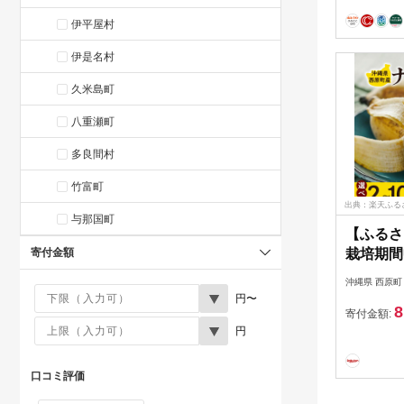
伊平屋村
伊是名村
久米島町
八重瀬町
多良間村
竹富町
出典：楽天ふる
与那国町
【ふるさ
栽培期間
寄付金額
ムワバナナ
沖縄県 西原町
定期便3k
円〜
8
フルーツ
寄付金額:
円
ナナ ア
ごの様な
県 西原町
口コミ評価
フト 【G