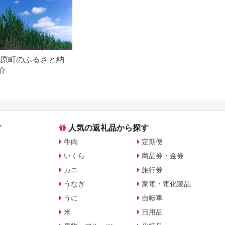
西原町のふるさと納
介
す
人気の返礼品から探す
牛肉
定期便
いくら
商品券・金券
カニ
旅行券
うなぎ
家電・電化製品
うに
自転車
米
日用品