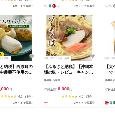
...
6サイトで掲載中
...
5サイトで掲載中
さと納税
出典：楽天ふるさと納税
出典：A
と納税】西原町の
【ふるさと納税】【沖縄本
【太
中農薬不使用のナ
場の味・レビューキャンペ
ーで
2kg～10kg/3回
ーン対象】与那覇食品のソ
り 
沖縄県 西原町
沖縄県 
g_ 果物 くだもの
ーキそば(麺・スープ・ソー
域：
,000
6,000
 バナナ ナムワバ
キ付き)4食セット_沖縄そば
円
寄付金額:
円
寄付金
ップルバナナ りん
三枚肉 ソーキ そば 肉 沖縄
4.6 （3件）
4.6 （3件）
風味 定期便 沖縄
蕎麦 沖縄そば 沖縄蕎麦 美
1サイトで掲載中
1サイトで掲載中
 送料無料 贈答 ギ
味しい セット 煮つけ ラフ
1616143】
テー 沖縄土産 沖縄 半生麺