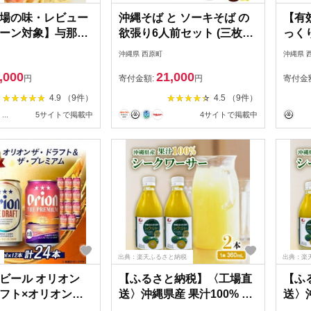
場の味・レビュー
沖縄そば と ソーキそば の
【有
ーン対象】与那覇
欲張り6人前セット (三枚
っく
縄そば＆ソーキそ
肉・軟骨ソーキ付き)
縄県
沖縄県 西原町
沖縄県 
食セット
【1510298】
ト
,000
21,000
85】
円
寄付金額:
円
寄付金
4.9 （9件）
4.5 （9件）
...
5サイトで掲載中
4サイトで掲載中
出典：楽天ふるさと納税
出典：楽
ビール オリオン
【ふるさと納税】〈工場直
【ふ
フト×オリオン
送〉沖縄県産 果汁100% シ
送〉沖
ミアム合計24本(各
ークワーサー 360ml×2本セ
ークワ