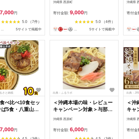
沖縄県 西原町
沖縄県 
×12本)
ット【1522023】
ット【
7,000
9,000
44】
円
寄付金額:
円
寄付金
5.0 （7件）
5.0 （4件）
...
5サイトで掲載中
...
5サイトで掲載中
ふるさと納税
出典：ふるラボ
出典：JR
食べ比べ10食セッ
＜沖縄本場の味・レビュー
＜沖
そば5食・八重山そ
キャンペーン対象＞与那覇
キャ
食品のソーキそば(麺・スー
食品
沖縄県 西原町
沖縄県 
プ・ソーキ付き)4食セット
(麺・
7,000
6,000
【1663105】
【16
円
寄付金額:
円
寄付金
4.5 （3件）
4.5 （3件）