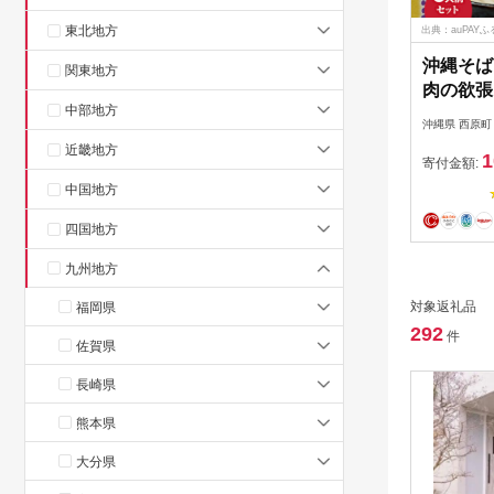
東北地方
出典：auPAY
沖縄そば
関東地方
肉の欲張
中部地方
格的な沖
沖縄県 西原町
【16510
近畿地方
1
寄付金額:
中国地方
四国地方
九州地方
対象返礼品
福岡県
292
件
佐賀県
長崎県
熊本県
大分県