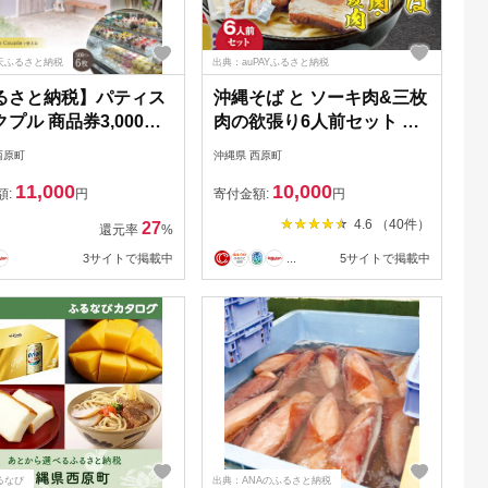
天ふるさと納税
出典：auPAYふるさと納税
るさと納税】パティス
沖縄そば と ソーキ肉&三枚
プル 商品券3,000円
肉の欲張り6人前セット 本
円×6枚)【1581135】
格的な沖縄の味をご自宅で!
西原町
沖縄県 西原町
【1651062】
11,000
10,000
額:
円
寄付金額:
円
4.6 （40件）
27
還元率
%
3サイトで掲載中
...
5サイトで掲載中
るなび
出典：ANAのふるさと納税