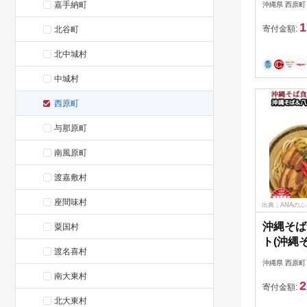
嘉手納町
沖縄県 西原町
種350ml
1
【15211
寄付金額:
北谷町
北中城村
中城村
西原町
与那原町
南風原町
渡嘉敷村
座間味村
出典：ANAの
沖縄そば
粟国村
ト(沖縄
渡名喜村
ば5食)
沖縄県 西原町
南大東村
2
寄付金額:
北大東村