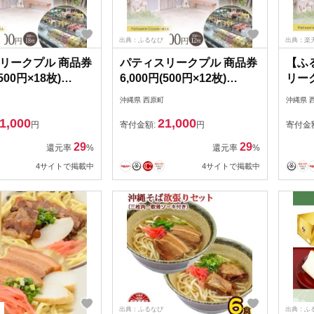
出典：ふるなび
出典：楽
リークプル 商品券
パティスリークプル 商品券
【ふ
(500円×18枚)
6,000円(500円×12枚)
リーク
40】
【1581137】
(500
沖縄県 西原町
沖縄県 
1,000
21,000
円
寄付金額:
円
寄付金
29
29
還元率
%
還元率
%
4サイトで掲載中
4サイトで掲載中
出典：ふるなび
出典：ふ