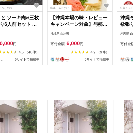
ふるさと納税
出典：ふるなび
出典：ふ
 と ソーキ肉&三枚
【沖縄本場の味・レビュー
沖縄そ
り6人前セット 本
キャンペーン対象】与那覇
欲張り
縄の味をご自宅で!
食品の沖縄そば＆ソーキそ
肉・
沖縄県 西原町
沖縄県 
62】
ば 各2食セット
【151
0,000
6,000
【1663185】
円
寄付金額:
円
寄付金
4.6 （40件）
4.9 （9件）
...
5サイトで掲載中
...
5サイトで掲載中