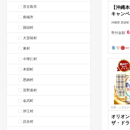
宮古島市
【沖縄本
キャンペ
南城市
食品の沖
沖縄県 西原町
ば 各2
国頭村
6
【16631
寄付金額:
大宜味村
東村
今帰仁村
本部町
恩納村
宜野座村
金武町
出典：ふるなび
伊江村
オリオン
読谷村
ザ・ドラ
ザ・プレ