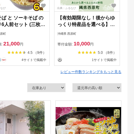
るなび
出典：ふるなび
出典
ば と ソーキそば の
【有効期限なし！後からゆ
セ
6人前セット (三枚
っくり特産品を選べる】沖
～
軟骨ソーキ付き)
縄県西原町カタログポイン
島
西原町
沖縄県 西原町
沖縄
0298】
ト
21,000
10,000
額:
円
寄付金額:
円
寄
4.5 （9件）
5.0 （8件）
4サイトで掲載中
1サイトで掲載中
レビュー件数ランキングをもっと見る