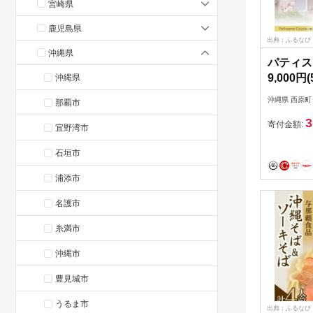
宮崎県
鹿児島県
出典：ふるなび
沖縄県
パティス
9,000円
沖縄県
【15811
沖縄県 西原町
那覇市
3
寄付金額:
宜野湾市
石垣市
浦添市
名護市
糸満市
沖縄市
豊見城市
うるま市
出典：ふるなび