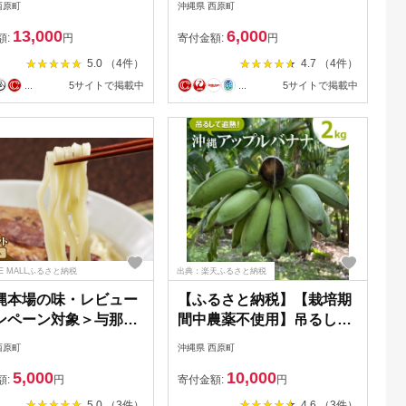
西原町
沖縄県 西原町
1522026】
プ・三枚肉付き)4食セット
13,000
6,000
【1663128】
額:
円
寄付金額:
円
5.0 （4件）
4.7 （4件）
...
5サイトで掲載中
...
5サイトで掲載中
E MALLふるさと納税
出典：楽天ふるさと納税
縄本場の味・レビュー
【ふるさと納税】【栽培期
ンペーン対象＞与那覇
間中農薬不使用】吊るして
の沖縄そば6食セット
追熟!飾れる沖縄アップルバ
西原町
沖縄県 西原町
出汁のみ)
ナナ2kg【1640917】
5,000
10,000
71516】
額:
円
寄付金額:
円
5.0 （3件）
4.6 （3件）