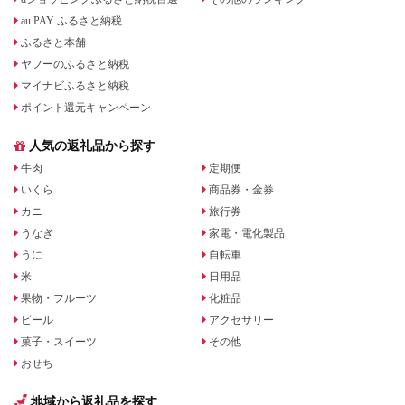
au PAY ふるさと納税
ふるさと本舗
ヤフーのふるさと納税
マイナビふるさと納税
ポイント還元キャンペーン
人気の返礼品から探す
牛肉
定期便
いくら
商品券・金券
カニ
旅行券
うなぎ
家電・電化製品
うに
自転車
米
日用品
果物・フルーツ
化粧品
ビール
アクセサリー
菓子・スイーツ
その他
おせち
地域から返礼品を探す