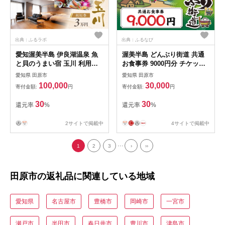
出典：ふるラボ
出典：ふるなび
愛知渥美半島 伊良湖温泉 魚
渥美半島 どんぶり街道 共通
と貝のうまい宿 玉川 利用券
お食事券 9000円分 チケット
3万円分
食事券 体験 愛知県 田原市
愛知県 田原市
愛知県 田原市
100,000
30,000
寄付金額:
円
寄付金額:
円
30
30
還元率
%
還元率
%
2サイトで掲載中
4サイトで掲載中
...
1
2
3
›
››
田原市の返礼品に関連している地域
愛知県
名古屋市
豊橋市
岡崎市
一宮市
瀬戸市
半田市
春日井市
豊川市
津島市