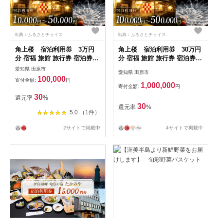
出典：ふるさとチョイス
出典：ふるさとチョイス
角上楼 宿泊利用券 3万円
角上楼 宿泊利用券 30万円
分 宿福 旅館 旅行券 宿泊券
分 宿福 旅館 旅行券 宿泊券
観光 愛知県 田原市 老舗宿 モ
観光 愛知県 田原市 老舗宿 モ
愛知県 田原市
愛知県 田原市
ダンレトロ 露天風呂 大浴場
ダンレトロ 露天風呂 大浴場
100,000
寄付金額:
円
伊良湖温泉 100000円
伊良湖温泉 1000000円
1,000,000
寄付金額:
円
30
還元率
%
30
還元率
%
5.0 （1件）
2サイトで掲載中
4サイトで掲載中