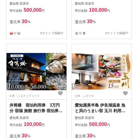
観光 愛知県 田原市 老舗宿 モ
０，０００円）
愛知県 田原市
愛知県 田原市
ダンレトロ 露天風呂 大浴場
500,000
100,000
寄付金額:
円
寄付金額:
円
伊良湖温泉 500000円
30
30
還元率
%
還元率
%
3サイトで掲載中
3サイトで掲載中
出典：ふるさとチョイス
出典：ふるラボ
井筒楼 宿泊利用券 3万円
愛知渥美半島 伊良湖温泉 魚
分 宿福 旅館 旅行券 宿泊券
と貝のうまい宿 玉川 利用券
観光 愛知県 田原市 老舗宿 モ
15万円分
愛知県 田原市
愛知県 田原市
ダンレトロ 露天風呂 大浴場
100,000
500,000
寄付金額:
円
寄付金額:
円
伊良湖温泉 100000円
30
30
還元率
%
還元率
%