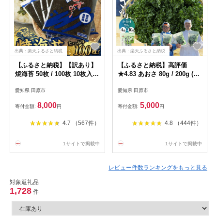
出典：楽天ふるさと納税
出典：楽天ふるさと納税
【ふるさと納税】【訳あり】
【ふるさと納税】高評価
焼海苔 50枚 / 100枚 10枚入り
★4.83 あおさ 80g / 200g (小
× 5 or 10袋 訳あり 傷 贈答用
分け 20g×4袋/ 10袋) チャッ
愛知県 田原市
愛知県 田原市
定期便 焼き海苔 海苔 きずの
ク袋 三河湾産 「はじめまし
り 小分け ランキング 高評価
て あおさのり です。」あお
8,000
5,000
寄付金額:
円
寄付金額:
円
簡易包装 おにぎり 朝食 のり
さ海苔 海苔 味噌汁 海藻類 ア
訳アリ わけあり 贈答 お歳暮
オサ 送料無料 国産 食品 田原
4.7 （567件）
4.8 （444件）
お中元 ごはんのお供 米 お米
市 人気 5000円 12000円 愛知
愛知県 田原市 人気
県 人気
1サイトで掲載中
1サイトで掲載中
レビュー件数ランキングをもっと見る
対象返礼品
1,728
件