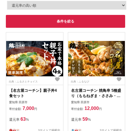
条件を絞る
出典：ふるさとチョイス
出典：ふるなび
【名古屋コーチン】親子丼4
名古屋コーチン 焼鳥串 5種盛
食セット
り（ももねぎま・ささみ・ぼ
んじり・皮・つくね）各4本
愛知県 田原市
愛知県 田原市
たれ付き
7,000
12,000
寄付金額:
円
寄付金額:
円
63
59
還元率
%
還元率
%
3サイトで掲載中
3サイトで掲載中