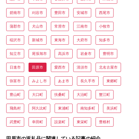
碧南市
刈谷市
豊田市
安城市
西尾市
蒲郡市
犬山市
常滑市
江南市
小牧市
稲沢市
新城市
東海市
大府市
知多市
知立市
尾張旭市
高浜市
岩倉市
豊明市
日進市
田原市
愛西市
清須市
北名古屋市
弥富市
みよし市
あま市
長久手市
東郷町
豊山町
大口町
扶桑町
大治町
蟹江町
飛島村
阿久比町
東浦町
南知多町
美浜町
武豊町
幸田町
設楽町
東栄町
豊根村
田原市の返礼品に関連している記事の紹介