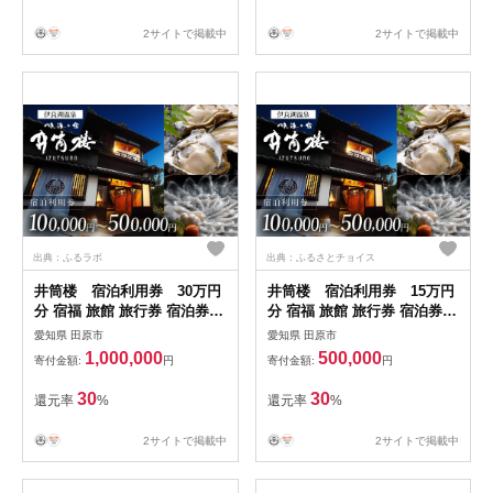
2サイトで掲載中
2サイトで掲載中
出典：ふるラボ
出典：ふるさとチョイス
井筒楼 宿泊利用券 30万円
井筒楼 宿泊利用券 15万円
分 宿福 旅館 旅行券 宿泊券
分 宿福 旅館 旅行券 宿泊券
観光 愛知県 田原市 老舗宿 モ
観光 愛知県 田原市 老舗宿 モ
愛知県 田原市
愛知県 田原市
ダンレトロ 露天風呂 大浴場
ダンレトロ 露天風呂 大浴場
1,000,000
500,000
寄付金額:
円
寄付金額:
円
伊良湖温泉 1000000円
伊良湖温泉 500000円
30
30
還元率
%
還元率
%
2サイトで掲載中
2サイトで掲載中