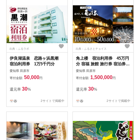
出典：ふるラボ
出典：ふるさとチョイス
伊良湖温泉 恋路ヶ浜黒潮
角上楼 宿泊利用券 45万円
宿泊利用券 1万5千円分
分 宿福 旅館 旅行券 宿泊券
観光 愛知県 田原市 老舗宿 モ
愛知県 田原市
愛知県 田原市
ダンレトロ 露天風呂 大浴場
50,000
1,500,000
寄付金額:
円
寄付金額:
円
伊良湖温泉 1500000円
30
30
還元率
%
還元率
%
2サイトで掲載中
2サイトで掲載中