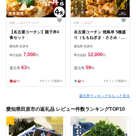
出典：ふるさとチョイス
出典：ふるなび
【名古屋コーチン】親子丼4
名古屋コーチン 焼鳥串 5種盛
食セット
り（ももねぎま・ささみ・ぼ
んじり・皮・つくね）各4本
愛知県 田原市
愛知県 田原市
たれ付き
7,000
12,000
寄付金額:
円
寄付金額:
円
63
59
還元率
%
還元率
%
3サイトで掲載中
3サイトで掲載中
還元率ランキングをもっと見る
愛知県田原市の返礼品 レビュー件数ランキングTOP10
1
2