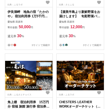
出典：ふるラボ
出典：さとふる
伊良湖岬 地魚の宿「たかの
【渥美半島より新鮮野菜をお
や」 宿泊利用券 1万5千円分
届けします】 旬彩野菜バス
旅館 旅行券 宿泊券 観光 愛知
ケット
愛知県 田原市
愛知県 田原市
県 田原市
50,000
12,000
寄付金額:
円
寄付金額:
円
30
30
還元率
%
還元率
%
3サイトで掲載中
3サイトで掲載中
出典：ふるさとチョイス
出典：ふるラボ
角上楼 宿泊利用券 15万円
CHESTERS LEATHER
分 宿福 旅館 旅行券 宿泊券
WORKオーダーチケット（３