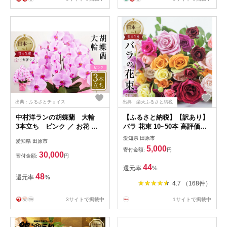
出典：ふるさとチョイス
出典：楽天ふるさと納税
中村洋ランの胡蝶蘭 大輪
【ふるさと納税】【訳あり】
3本立ち ピンク ／ お花 生
バラ 花束 10~50本 高評価
花 室内装飾 愛知県 特産品 産
★4.8 花 ブーケ 訳あり 規格
愛知県 田原市
愛知県 田原市
地直送 田原市 渥美半島
外 ご自宅用 チャーミングロ
5,000
寄付金額:
円
ーズ 薔薇 ローズ 生花 ミック
30,000
寄付金額:
円
ス 赤 ピンク 誕生日 フラワー
44
還元率
%
雑貨 インテリア 産地直送 人
48
還元率
%
気 母の日 父の日 遅れてごめ
4.7 （168件）
んね
3サイトで掲載中
1サイトで掲載中