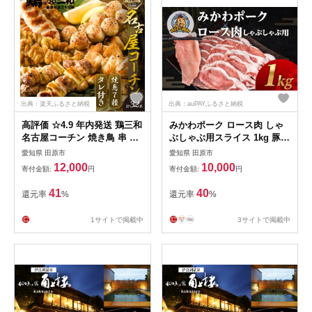
出典：楽天ふるさと納税
出典：auPAYふるさと納税
高評価 ☆4.9 年内発送 鶏三和
みかわポーク ロース肉 しゃ
名古屋コーチン 焼き鳥 串 5
ぶしゃぶ用スライス 1kg 豚肉
種盛り 20本 たれ付き 12月発
ロース スライス スライス肉
愛知県 田原市
愛知県 田原市
送（ももねぎま・ささみ・ぼ
しゃぶしゃぶ 豚 ぶた ポーク
12,000
10,000
寄付金額:
円
寄付金額:
円
んじり・皮 / つくね串）各4
スライス 冷凍 真空 真空パッ
本 発送時期が選べる 地鶏 焼
ク 小分け 焼肉 焼き肉 豚汁
41
40
還元率
%
還元率
%
鳥 鶏肉 肉 おつまみ やきとり
煮物 BBQ 渥美半島 愛知県 田
さんわ 渥美半島 田原市 人気
原市
1サイトで掲載中
3サイトで掲載中
1万円 10000円