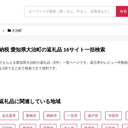
検索
大治町
納税 愛知県大治町の返礼品 16サイト一括検索
でもらえる愛知県大治町の返礼品（0件）一覧ページです。還元率やレビュー件数順
を1回でまとめて検索できて便利です。
返礼品に関連している地域
名古屋市
豊橋市
岡崎市
一宮市
瀬戸市
半田市