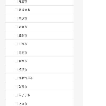
知立市
尾張旭市
高浜市
岩倉市
豊明市
日進市
田原市
愛西市
清須市
北名古屋市
弥富市
みよし市
あま市