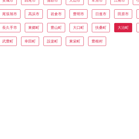
安城市
西尾市
蒲郡市
犬山市
常滑市
江南市
尾張旭市
高浜市
岩倉市
豊明市
日進市
田原市
長久手市
東郷町
豊山町
大口町
扶桑町
大治町
武豊町
幸田町
設楽町
東栄町
豊根村