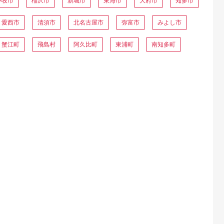
小牧市
稲沢市
新城市
東海市
大府市
知多市
愛西市
清須市
北名古屋市
弥富市
みよし市
蟹江町
飛島村
阿久比町
東浦町
南知多町