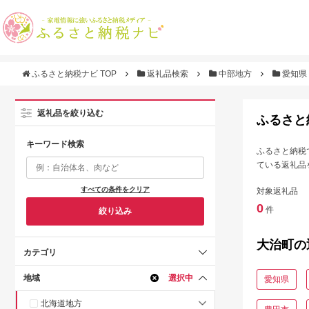
ふるさと納税ナビ TOP
返礼品検索
中部地方
愛知県
返礼品を絞り込む
ふるさと
キーワード検索
ふるさと納税
ている返礼品
すべての条件をクリア
対象返礼品
0
件
絞り込み
大治町の
カテゴリ
地域
選択中
愛知県
北海道地方