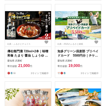
出典：ふるさとチョイス
出典：ANAのふるさと納税
傳右衛門溜 720ml×2本｜味噌
知多グリーン倶楽部 プリペイ
和食 たまり 醤油 しょうゆ 調
ドカード 5500円分｜チケッ
味料
ト ゴルフ ゴルフ練習場 打ち
愛知県 武豊町
愛知県 武豊町
っぱなし
21,000
19,000
寄付金額:
円
寄付金額:
円
3サイトで掲載中
3サイトで掲載中