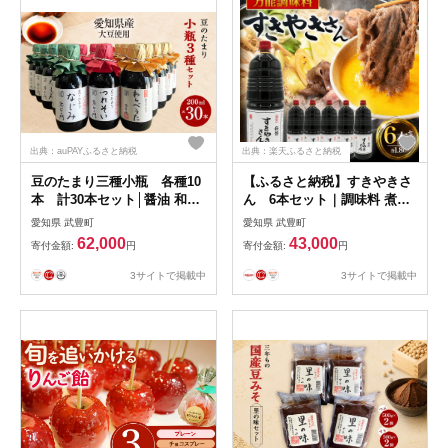
出典：auPAYふるさと納税
出典：楽天ふるさと納税
豆のたまり三種小瓶 各種10
【ふるさと納税】すきやきさ
本 計30本セット│醤油 和食
ん 6本セット｜調味料 煮物
調味料 溜
焼き物 醸造 和食 愛知県 武豊
愛知県 武豊町
愛知県 武豊町
町
62,000
43,000
寄付金額:
円
寄付金額:
円
3サイトで掲載中
3サイトで掲載中