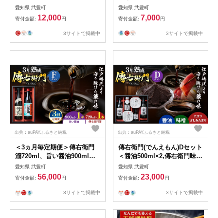
門味噌450g、さしみたまり＞
存食
愛知県 武豊町
愛知県 武豊町
｜味噌 和食 たまり 醤油 しょ
12,000
7,000
寄付金額:
円
寄付金額:
円
うゆ 調味料
3サイトで掲載中
3サイトで掲載中
出典：auPAYふるさと納税
出典：auPAYふるさと納税
＜3ヵ月毎定期便＞傳右衛門
傳右衛門(でんえもん)Dセット
溜720ml、旨い醤油900ml
＜醤油500ml×2,傳右衛門味噌
＜傳右衛門Fセット＞全3回｜
450g×2,傳右衛門溜200ml,さ
愛知県 武豊町
愛知県 武豊町
味噌 和食 たまり 醤油 しょう
しみたまり＞｜味噌 和食 た
56,000
23,000
寄付金額:
円
寄付金額:
円
ゆ 調味料
まり 醤油 しょうゆ 調味料
3サイトで掲載中
3サイトで掲載中