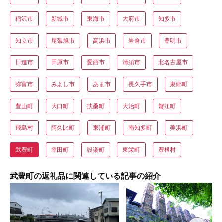
稲沢市
新城市
東海市
大府市
知多市
知立市
尾張旭市
高浜市
岩倉市
豊明市
日進市
田原市
愛西市
清須市
北名古屋市
弥富市
みよし市
あま市
長久手市
東郷町
豊山町
大口町
扶桑町
大治町
蟹江町
飛島村
阿久比町
東浦町
南知多町
美浜町
武豊町
幸田町
設楽町
東栄町
豊根村
武豊町の返礼品に関連している記事の紹介