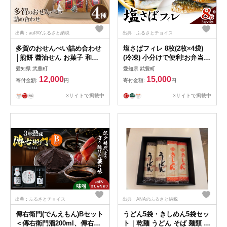
出典：auPAYふるさと納税
出典：ふるさとチョイス
多賀のおせんべい詰め合わせ
塩さばフィレ 8枚(2枚×4袋)
│煎餅 醬油せん お菓子 和菓
(冷凍) 小分けで便利!お弁当や
子 おせんべい おかき
おかずにも使えます!
愛知県 武豊町
愛知県 武豊町
12,000
15,000
寄付金額:
円
寄付金額:
円
3サイトで掲載中
3サイトで掲載中
出典：ふるさとチョイス
出典：ANAのふるさと納税
傳右衛門(でんえもん)Bセット
うどん5袋・きしめん5袋セッ
＜傳右衛門溜200ml、傳右衛
ト｜乾麺 うどん そば 麺類 保