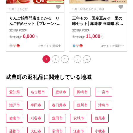
出典：ふるなび
出典：ANAのふるさと納税
りんご飴専門店まじかる り
三年もの 国産豆みそ 里の
んご飴Aセット【プレーン×1,
味セット│赤味噌 豆味噌 和食
チョコスプレー×1,シャイン
調味料 味噌汁 みそ汁
愛知県 武豊町
愛知県 武豊町
マスカットパウダー×1】│リ
6,000
11,000
寄付金額:
円
寄付金額:
円
ンゴ 林檎 お祭り
3サイトで掲載中
3サイトで掲載中
...
1
2
3
›
››
武豊町の返礼品に関連している地域
愛知県
名古屋市
豊橋市
岡崎市
一宮市
瀬戸市
半田市
春日井市
豊川市
津島市
碧南市
刈谷市
豊田市
安城市
西尾市
蒲郡市
犬山市
常滑市
江南市
小牧市