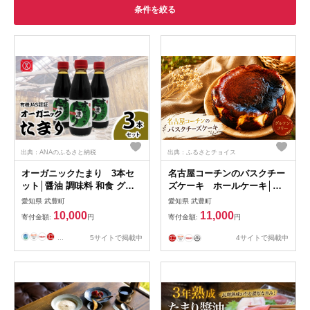
条件を絞る
出典：ANAのふるさと納税
出典：ふるさとチョイス
オーガニックたまり 3本セ
名古屋コーチンのバスクチー
ット│醤油 調味料 和食 グル
ズケーキ ホールケーキ│ち
テンフリー
ーずけーき スイーツ デザー
愛知県 武豊町
愛知県 武豊町
ト
10,000
11,000
寄付金額:
円
寄付金額:
円
...
5サイトで掲載中
4サイトで掲載中