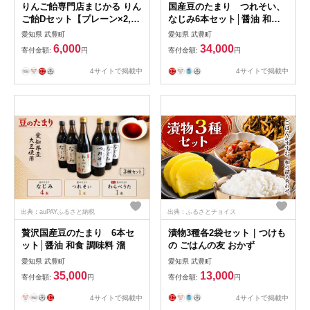
りんご飴専門店まじかる りん
国産豆のたまり つれそい、
ご飴Dセット【プレーン×2,シ
なじみ6本セット│醤油 和食
ャインマスカットパウダー
調味料 溜
愛知県 武豊町
愛知県 武豊町
×1】│リンゴ 林檎 お祭り ス
6,000
34,000
寄付金額:
円
寄付金額:
円
イーツ りんごあめ リンゴア
メ
4サイトで掲載中
4サイトで掲載中
出典：auPAYふるさと納税
出典：ふるさとチョイス
贅沢国産豆のたまり 6本セ
漬物3種各2袋セット｜つけも
ット│醤油 和食 調味料 溜
の ごはんの友 おかず
愛知県 武豊町
愛知県 武豊町
35,000
13,000
寄付金額:
円
寄付金額:
円
4サイトで掲載中
4サイトで掲載中