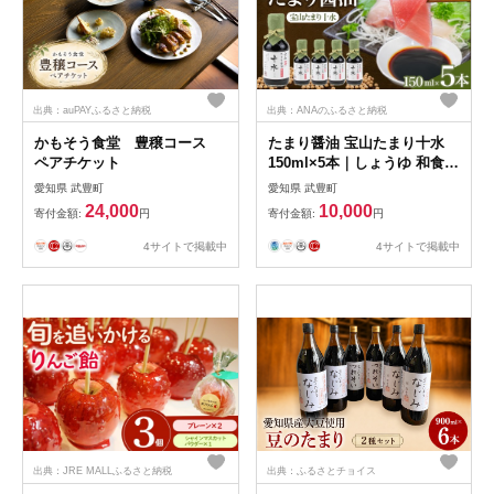
出典：auPAYふるさと納税
出典：ANAのふるさと納税
かもそう食堂 豊穣コース
たまり醤油 宝山たまり十水
ペアチケット
150ml×5本｜しょうゆ 和食
調味料
愛知県 武豊町
愛知県 武豊町
24,000
10,000
寄付金額:
円
寄付金額:
円
4サイトで掲載中
4サイトで掲載中
出典：JRE MALLふるさと納税
出典：ふるさとチョイス