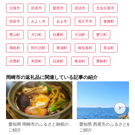
日進市
田原市
愛西市
清須市
北名古屋市
弥富市
みよし市
あま市
長久手市
東郷町
豊山町
大口町
扶桑町
大治町
蟹江町
飛島村
阿久比町
東浦町
南知多町
美浜町
武豊町
幸田町
設楽町
東栄町
豊根村
岡崎市の返礼品に関連している記事の紹介
愛知県 岡崎市のふるさと納税の
愛知県 西尾市のふるさと納
ご紹介
ご紹介