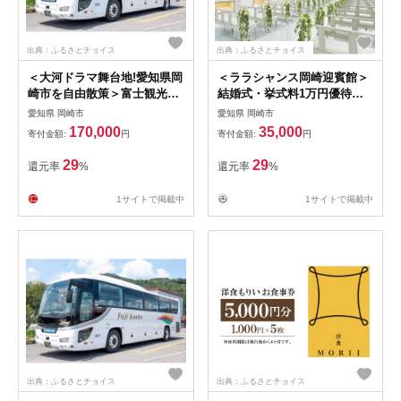
出典：ふるさとチョイス
出典：ふるさとチョイス
＜大河ドラマ舞台地!愛知県岡
＜ララシャンス岡崎迎賓館＞
崎市を自由散策＞富士観光ス
結婚式・挙式料1万円優待チ
ペシャルチケット50000円
ケット(フルコース試食&オリ
愛知県 岡崎市
愛知県 岡崎市
【1406777】
ジナル記念写真付!)
170,000
35,000
寄付金額:
円
寄付金額:
円
【1225384】
29
29
還元率
%
還元率
%
1サイトで掲載中
1サイトで掲載中
出典：ふるさとチョイス
出典：ふるさとチョイス