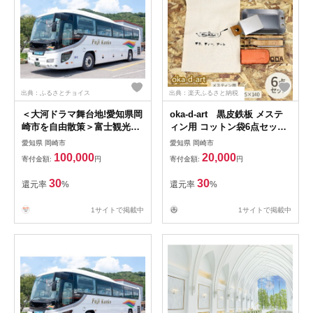
出典：ふるさとチョイス
出典：楽天ふるさと納税
＜大河ドラマ舞台地!愛知県岡
oka-d-art 黒皮鉄板 メステ
崎市を自由散策＞富士観光ス
ィン用 コットン袋6点セット
ペシャルチケット30000円
厚さ
愛知県 岡崎市
愛知県 岡崎市
【1404528】
4.5mm×85×140【1215491】
100,000
20,000
寄付金額:
円
寄付金額:
円
30
30
還元率
%
還元率
%
1サイトで掲載中
1サイトで掲載中