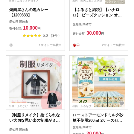
出典：ふるさとチョイス
出典：楽天ふるさと納税
焼肉屋さんの黒カレー
【ふるさと納税】【ハナロ
【1209333】
ロ】 ビーズクッション オニ
オン80リットル ニットカバー
愛知県 岡崎市
愛知県 岡崎市
付(ベージュ)【1205837】
10,000
寄付金額:
円
30,000
寄付金額:
円
5.0 （3件）
2サイトで掲載中
1サイトで掲載中
出典：ふるなび
出典：ふるなび
【制服リメイク】捨てられな
ローストアーモンドミルク砂
い大切な思い出の制服がミニ
糖不使用200ml 2ケースセッ
チュアサイズに大変身!これか
ト【1307610】
愛知県 岡崎市
愛知県 岡崎市
らもずっと一緒に
20,000