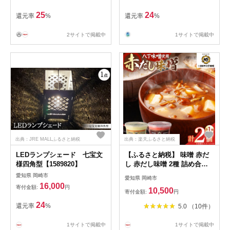
25
24
還元率
%
還元率
%
2サイトで掲載中
1サイトで掲載中
出典：JRE MALLふるさと納税
出典：楽天ふるさと納税
LEDランプシェード 七宝文
【ふるさと納税】 味噌 赤だ
様四角型【1589820】
し 赤だし味噌 2種 詰め合わ
せ [まるや八丁味噌 愛知県 岡
愛知県 岡崎市
愛知県 岡崎市
崎市 ok23bzw610001] セット
16,000
寄付金額:
円
10,500
あかだし 赤出し 味噌 お味噌
寄付金額:
円
みそミソ 大豆 調味料 発酵 食
24
還元率
%
5.0 （10件）
品 加工食品 汁物
1サイトで掲載中
1サイトで掲載中