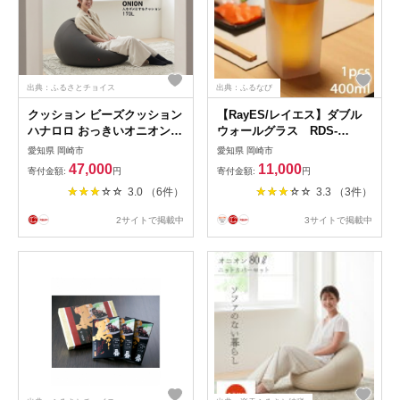
出典：ふるさとチョイス
出典：ふるなび
クッション ビーズクッション
【RayES/レイエス】ダブル
ハナロロ おっきいオニオン
ウォールグラス RDS-
170L ニットカバー付 チャコ
002Lbf 400ml フロスト
愛知県 岡崎市
愛知県 岡崎市
ールグレー 1個 [タキコウ縫
【1272217】
47,000
11,000
寄付金額:
円
寄付金額:
円
製 愛知県 岡崎市
3.0 （6件）
3.3 （3件）
ok23bzx360010] インテリア
家具 椅子 いす イス ビーズ
2サイトで掲載中
3サイトで掲載中
カバー 雑貨 ナチュラル グレ
ー