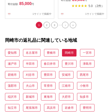
寄付金額:
円
【1574524】
85,000
寄付金額:
円
5.0 （2件）
1サイトで掲載中
1サイトで掲載中
...
1
2
3
›
››
岡崎市の返礼品に関連している地域
愛知県
名古屋市
豊橋市
岡崎市
一宮市
瀬戸市
半田市
春日井市
豊川市
津島市
碧南市
刈谷市
豊田市
安城市
西尾市
蒲郡市
犬山市
常滑市
江南市
小牧市
稲沢市
新城市
東海市
大府市
知多市
知立市
尾張旭市
高浜市
岩倉市
豊明市