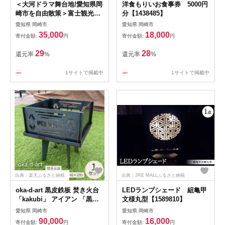
＜大河ドラマ舞台地!愛知県岡
洋食もりいお食事券 5000円
崎市を自由散策＞富士観光ス
分【1438485】
ペシャルチケット10000円
愛知県 岡崎市
愛知県 岡崎市
【1420496】
35,000
18,000
寄付金額:
円
寄付金額:
円
29
28
還元率
%
還元率
%
1サイトで掲載中
1サイトで掲載中
出典：楽天ふるさと納税
出典：JRE MALLふるさと納税
oka-d-art 黒皮鉄板 焚き火台
LEDランプシェード 組亀甲
「kakubi」 アイアン 「黒皮
文様丸型【1589810】
鉄板ロストル付き」
愛知県 岡崎市
愛知県 岡崎市
【1253121】
90,000
16,000
寄付金額:
円
寄付金額:
円