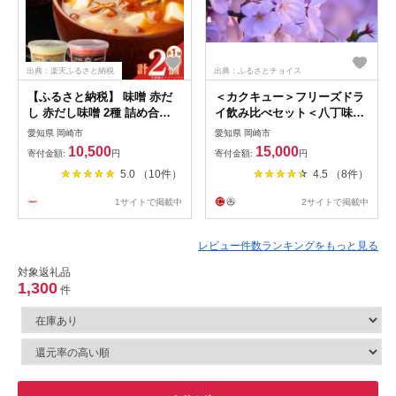
出典：楽天ふるさと納税
出典：ふるさとチョイス
【ふるさと納税】 味噌 赤だ
＜カクキュー＞フリーズドラ
し 赤だし味噌 2種 詰め合わ
イ飲み比べセット＜八丁味
せ [まるや八丁味噌 愛知県 岡
噌、赤出し味噌＞
愛知県 岡崎市
愛知県 岡崎市
崎市 ok23bzw610001] セット
【1248289】
10,500
15,000
寄付金額:
円
寄付金額:
円
あかだし 赤出し 味噌 お味噌
5.0 （10件）
4.5 （8件）
みそミソ 大豆 調味料 発酵 食
品 加工食品 汁物
1サイトで掲載中
2サイトで掲載中
レビュー件数ランキングをもっと見る
対象返礼品
1,300
件