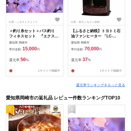
出典：ふるさとチョイス
出典：楽天ふるさと納税
＜釣り糸セット＞バス釣り
【ふるさと納税】トヨトミ石
フィネスセット 『エクスレ
油ファンヒーター 「LC-
ッド』 ’19モデル
33FF」 9～12畳
愛知県 岡崎市
愛知県 岡崎市
【1204651】
【1696686】
15,000
70,000
寄付金額:
円
寄付金額:
円
56
37
還元率
%
還元率
%
1サイトで掲載中
1サイトで掲載中
還元率ランキングをもっと見る
愛知県岡崎市の返礼品 レビュー件数ランキングTOP10
1
2