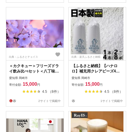
出典：ふるさとチョイス
出典：楽天ふるさと納税
＜カクキュー＞フリーズドラ
【ふるさと納税】【ハナロ
イ飲み比べセット＜八丁味
ロ】補充用クレアビーズ4本
噌、赤出し味噌＞
セット【1277028】
愛知県 岡崎市
愛知県 岡崎市
【1248289】
15,000
15,000
寄付金額:
円
寄付金額:
円
4.5 （8件）
4.5 （8件）
2サイトで掲載中
1サイトで掲載中