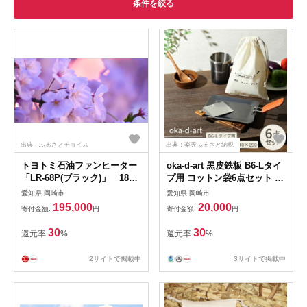
条件を絞る
出典：ふるさとチョイス
出典：楽天ふるさと納税
トヨトミ石油ファンヒーター
oka-d-art 黒皮鉄板 B6-Lタイ
「LR-68P(ブラック)」 18～
プ用 コットン袋6点セット 厚
24畳【1448377】
さ
愛知県 岡崎市
愛知県 岡崎市
4.5mm×140×190【1215494
195,000
20,000
寄付金額:
円
寄付金額:
円
】
30
30
還元率
%
還元率
%
2サイトで掲載中
3サイトで掲載中