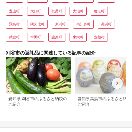
豊山町
大口町
扶桑町
大治町
蟹江町
飛島村
阿久比町
東浦町
南知多町
美浜町
武豊町
幸田町
設楽町
東栄町
豊根村
刈谷市の返礼品に関連している記事の紹介
愛知県 刈谷市のふるさと納税の
愛知県高浜市のふるさと納税
ご紹介
ご紹介