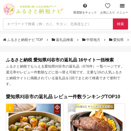
限度額をチェック
お気に入り
メニュー
検索
ふるさと納税ナビ TOP
返礼品検索
中部地方
愛知県
ふるさと納税 愛知県刈谷市の返礼品 16サイト一括検索
ふるさと納税でもらえる愛知県刈谷市の返礼品（676件）一覧ページです。
還元率やレビュー件数順などに並べ替え可能です。主要な16の人気ふるさ
と納税サイトに掲載されている返礼品を1回でまとめて検索できて便利で
す。
愛知県刈谷市の返礼品 レビュー件数ランキングTOP10
1
2