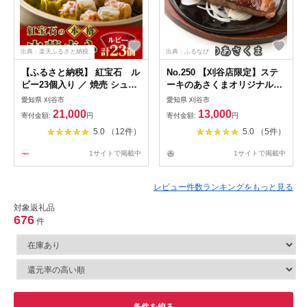
出典：楽天ふるさと納税
出典：ふるなび
【ふるさと納税】 紅宝石 ル
No.250 【刈谷店限定】ステ
ビー23個入り ／ 焼売 シュウ
ーキのあさくまオリジナルお
マイ 詰め合わせ 点心 中華 惣
食事券A
愛知県 刈谷市
愛知県 刈谷市
菜 冷凍食品 電子レンジ調理
21,000
13,000
寄付金額:
円
寄付金額:
円
手作り 台湾シェフ 食べ比べ
5.0 （12件）
5.0 （5件）
家庭用 おかず 送料無料 愛知
県 お中元 母の日 No.169
1サイトで掲載中
1サイトで掲載中
レビュー件数ランキングをもっと見る
対象返礼品
676
件