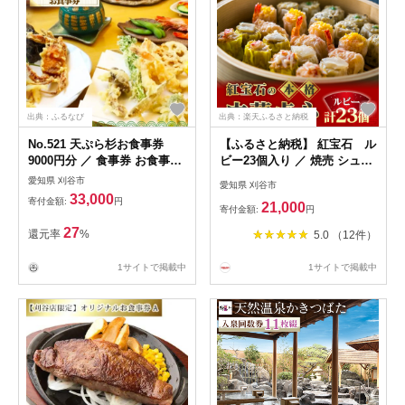
出典：ふるなび
出典：楽天ふるさと納税
No.521 天ぷら杉お食事券
【ふるさと納税】 紅宝石 ル
9000円分 ／ 食事券 お食事券
ビー23個入り ／ 焼売 シュウ
チケット お食事 ランチ ディ
マイ 詰め合わせ 点心 中華 惣
愛知県 刈谷市
愛知県 刈谷市
ナー てんぷら 天婦羅 匠の技
菜 冷凍食品 電子レンジ調理
33,000
寄付金額:
円
21,000
こだわり食材 揚げたて 一品
手作り 台湾シェフ 食べ比べ
寄付金額:
円
会席 記念日 家族 夫婦 恋人
家庭用 おかず 送料無料 愛知
27
還元率
%
5.0 （12件）
特別 贈り物 プレゼント ギフ
県 お中元 母の日 No.169
ト グルメ 旅行 観光 愛知県
1サイトで掲載中
1サイトで掲載中