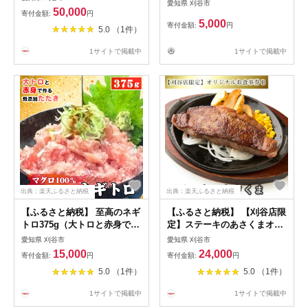
愛知県 刈谷市
食事券 ／ 焼肉 食事券 和牛
タコヤキ オリジナル 2人前
50,000
寄付金額:
円
黒毛和牛 石アミ焼 焼肉懐石
愛知県
5,000
寄付金額:
円
5.0 （1件）
ペア食事券 記念日 ディナー
外食 老舗 焼肉店 落ち着いた
1サイトで掲載中
1サイトで掲載中
空間 大人向け 送料無料 愛知
県 No.077
出典：楽天ふるさと納税
出典：楽天ふるさと納税
【ふるさと納税】 至高のネギ
【ふるさと納税】 【刈谷店限
トロ375g（大トロと赤身で作
定】ステーキのあさくまオリ
る無添加たたき）マグロ
ジナルお食事券B ／ あさくま
愛知県 刈谷市
愛知県 刈谷市
100％ ／ ネギトロ 無添加 マ
食事券 ステーキ レストラン
15,000
24,000
寄付金額:
円
寄付金額:
円
グロ100％ 植物油脂不使用 手
食事チケット サラダバー 食
5.0 （1件）
5.0 （1件）
刻み 粗挽き 粒感 食べごたえ
べ放題 コーンスープ カレー
冷凍海鮮 CAS冷凍 ネギトロ
デザート ドリンクバー 外食
1サイトで掲載中
1サイトで掲載中
丼 手巻き寿司 本物志向 海鮮
家族利用 ランチ ディナー 刈