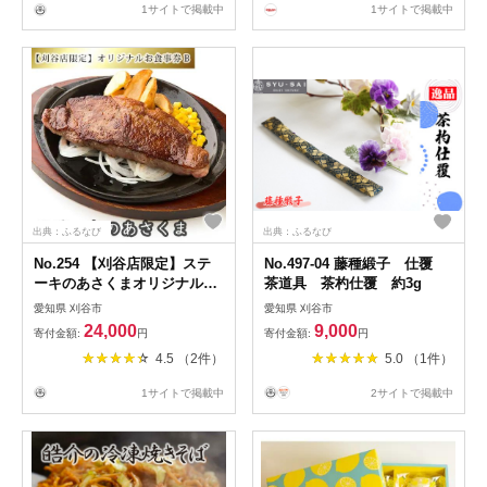
1サイトで掲載中
1サイトで掲載中
出典：ふるなび
出典：ふるなび
No.254 【刈谷店限定】ステ
No.497-04 藤種緞子 仕覆
ーキのあさくまオリジナルお
茶道具 茶杓仕覆 約3g
食事券B
愛知県 刈谷市
愛知県 刈谷市
24,000
9,000
寄付金額:
円
寄付金額:
円
4.5 （2件）
5.0 （1件）
1サイトで掲載中
2サイトで掲載中