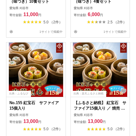
（味つき）10食セット
（味つき）4食セット
愛知県 刈谷市
愛知県 刈谷市
11,000
6,000
寄付金額:
円
寄付金額:
円
5.0 （2件）
2.5 （2件）
1サイトで掲載中
1サイトで掲載中
出典：ふるなび
出典：楽天ふるさと納税
No.155 紅宝石 サファイア
【ふるさと納税】 紅宝石 サ
15個入り
ファイア15個入り ／ 焼売 シ
ュウマイ 詰め合わせ 点心 中
愛知県 刈谷市
愛知県 刈谷市
華 惣菜 冷凍食品 電子レンジ
13,000
13,000
寄付金額:
円
寄付金額:
円
調理 手作り 台湾シェフ 食べ
5.0 （2件）
5.0 （2件）
比べ 家庭用 おかず 送料無料
愛知県 お中元 母の日 No.155