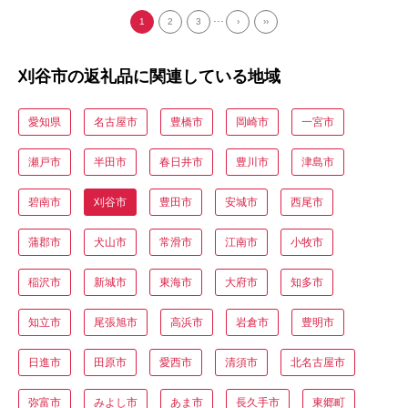
好き 送料無料 愛知県 No.487
谷店 送料無料 愛知県 No.254
...
1
2
3
›
››
刈谷市の返礼品に関連している地域
愛知県
名古屋市
豊橋市
岡崎市
一宮市
瀬戸市
半田市
春日井市
豊川市
津島市
碧南市
刈谷市
豊田市
安城市
西尾市
蒲郡市
犬山市
常滑市
江南市
小牧市
稲沢市
新城市
東海市
大府市
知多市
知立市
尾張旭市
高浜市
岩倉市
豊明市
日進市
田原市
愛西市
清須市
北名古屋市
弥富市
みよし市
あま市
長久手市
東郷町