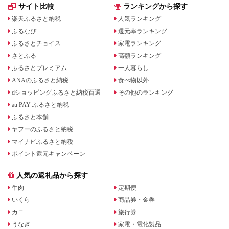
サイト比較
ランキングから探す
楽天ふるさと納税
人気ランキング
ふるなび
還元率ランキング
ふるさとチョイス
家電ランキング
さとふる
高額ランキング
ふるさとプレミアム
一人暮らし
ANAのふるさと納税
食べ物以外
dショッピングふるさと納税百選
その他のランキング
au PAY ふるさと納税
ふるさと本舗
ヤフーのふるさと納税
マイナビふるさと納税
ポイント還元キャンペーン
人気の返礼品から探す
牛肉
定期便
いくら
商品券・金券
カニ
旅行券
うなぎ
家電・電化製品