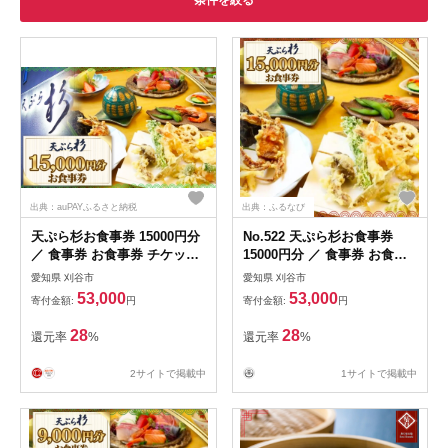
条件を絞る
出典：auPAYふるさと納税
出典：ふるなび
天ぷら杉お食事券 15000円分
No.522 天ぷら杉お食事券
／ 食事券 お食事券 チケット
15000円分 ／ 食事券 お食事
お食事 ランチ ディナー てん
券 チケット お食事 ランチ デ
愛知県 刈谷市
愛知県 刈谷市
ぷら 天婦羅 匠の技 こだわり
ィナー てんぷら 天婦羅 匠の
53,000
53,000
寄付金額:
円
寄付金額:
円
食材 揚げたて 一品 会席 記念
技 こだわり食材 揚げたて 一
日 家族 夫婦 恋人 特別 贈り
品 会席 記念日 家族 夫婦 恋
28
28
還元率
%
還元率
%
物 プレゼント ギフト グルメ
人 特別 贈り物 プレゼント ギ
旅行 観光 愛知県 No.522
フト グルメ 旅行 観光 愛知県
2サイトで掲載中
1サイトで掲載中