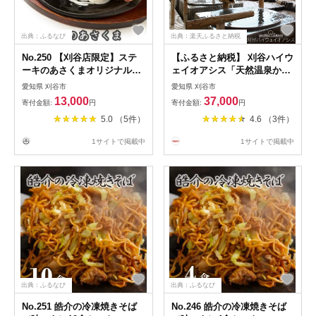
出典：ふるなび
出典：楽天ふるさと納税
No.250 【刈谷店限定】ステ
【ふるさと納税】 刈谷ハイウ
ーキのあさくまオリジナルお
ェイオアシス「天然温泉かき
食事券A
つばた」入泉回数券 11枚綴
愛知県 刈谷市
愛知県 刈谷市
／ 天然温泉 温泉 入泉券 露天
13,000
37,000
寄付金額:
円
寄付金額:
円
風呂 岩風呂 炭酸泉 高濃度炭
5.0 （5件）
4.6 （3件）
酸 リラックス 日帰り温泉 温
浴 休憩 ドライブ途中 家族利
1サイトで掲載中
1サイトで掲載中
用 癒し 送料無料 愛知県
No.239
出典：ふるなび
出典：ふるなび
No.251 皓介の冷凍焼きそば
No.246 皓介の冷凍焼きそば