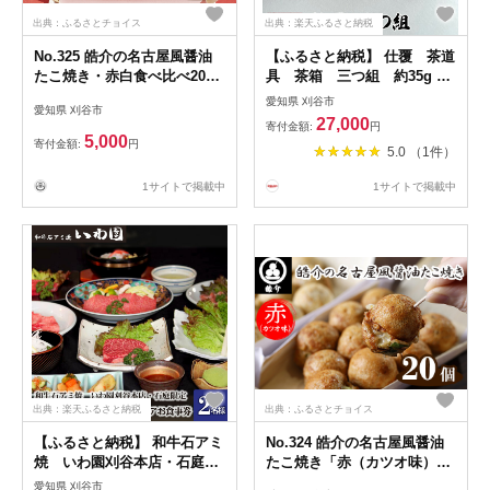
出典：ふるさとチョイス
出典：楽天ふるさと納税
No.325 皓介の名古屋風醤油
【ふるさと納税】 仕覆 茶道
たこ焼き・赤白食べ比べ20個
具 茶箱 三つ組 約35g ／
（CAS冷凍） ／ たこやき タ
三雲屋緞子 職人 手作業 手作
愛知県 刈谷市
愛知県 刈谷市
コヤキ オリジナル 2人前 愛
り 送料無料 愛知県 No.434
27,000
寄付金額:
円
知県
5,000
寄付金額:
円
5.0 （1件）
1サイトで掲載中
1サイトで掲載中
出典：楽天ふるさと納税
出典：ふるさとチョイス
【ふるさと納税】 和牛石アミ
No.324 皓介の名古屋風醤油
焼 いわ園刈谷本店・石庭限
たこ焼き「赤（カツオ味）」
定 ふるさと焼肉懐石ペアお
20個・CAS冷凍 ／ たこやき
愛知県 刈谷市