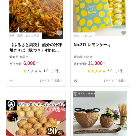
出典：楽天ふるさと納税
出典：ふるなび
【ふるさと納税】 皓介の冷凍
No.211 レモンケーキ
焼きそば（味つき）4食セッ
ト ／ 焼きそば 冷凍焼きそば
愛知県 刈谷市
愛知県 刈谷市
味つき 焼きそば麺 蒸し麺 自
6,000
11,000
寄付金額:
円
寄付金額:
円
家製ソース ソース焼きそば
1.0 （1件）
5.0 （1件）
お取り寄せ レンジ調理 簡単
調理 家庭用 昼食 夜食 惣菜
1サイトで掲載中
1サイトで掲載中
CAS冷凍 送料無料 愛知県 特
産品 No.246