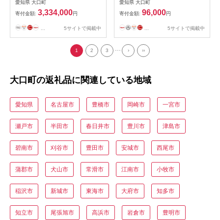
【1440928】
【指圧】M8834MT ブラック
愛知県 大口町
愛知県 大口町
26.0cm【1703077】
3,334,000
96,000
寄付金額:
円
寄付金額:
円
...
5サイトで掲載中
...
5サイトで掲載中
...
1
2
3
›
››
大口町の返礼品に関連している地域
愛知県
名古屋市
豊橋市
岡崎市
一宮市
瀬戸市
半田市
春日井市
豊川市
津島市
碧南市
刈谷市
豊田市
安城市
西尾市
蒲郡市
犬山市
常滑市
江南市
小牧市
稲沢市
新城市
東海市
大府市
知多市
知立市
尾張旭市
高浜市
岩倉市
豊明市