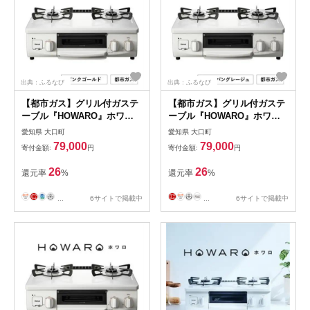
出典：ふるなび
出典：ふるなび
【都市ガス】グリル付ガステ
【都市ガス】グリル付ガステ
ーブル『HOWARO』ホワロ
ーブル『HOWARO』ホワロ
(点火つまみ: ピンクゴールド)
(点火つまみ:シャンパングレ
愛知県 大口町
愛知県 大口町
幅56cm【1624001】
ージュ)幅56cm【1624004】
79,000
79,000
寄付金額:
円
寄付金額:
円
26
26
還元率
%
還元率
%
...
6サイトで掲載中
...
6サイトで掲載中