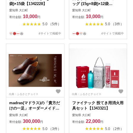
袋)×15袋【1342228】
ッグ (15g×8袋)×12袋
【1342369】
愛知県 大口町
愛知県 大口町
10,000
10,000
寄付金額:
円
寄付金額:
円
5.0 （5件）
5.0 （3件）
4サイトで掲載中
4サイトで掲載中
出典：ふるさとチョイス
出典：ふるさとチョイス
madras(マドラス)の「貴方だ
ファイテック 投てき用消火用
けの一足」オーダーメイド紳
具セット【1343321】
士靴お仕立券【1342814】
愛知県 大口町
愛知県 大口町
300,000
22,000
寄付金額:
円
寄付金額:
円
5.0 （3件）
5.0 （2件）