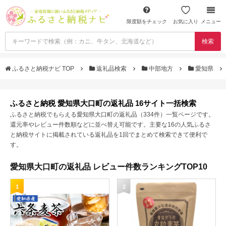
限度額をチェック
お気に入り
メニュー
検索
ふるさと納税ナビ TOP
返礼品検索
中部地方
愛知県
ふるさと納税 愛知県大口町の返礼品 16サイト一括検索
ふるさと納税でもらえる愛知県大口町の返礼品（334件）一覧ページです。
還元率やレビュー件数順などに並べ替え可能です。主要な16の人気ふるさ
と納税サイトに掲載されている返礼品を1回でまとめて検索できて便利で
す。
愛知県大口町の返礼品 レビュー件数ランキングTOP10
1
2