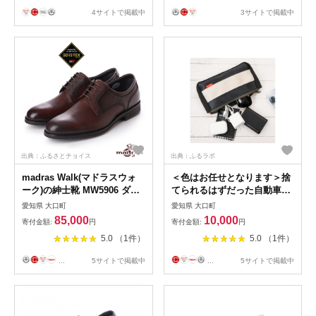
4サイトで掲載中
3サイトで掲載中
出典：ふるさとチョイス
出典：ふるラボ
madras Walk(マドラスウォ
＜色はお任せとなります＞捨
ーク)の紳士靴 MW5906 ダー
てられるはずだった自動車用
クブラウン
シートベルトで作られた丈夫
愛知県 大口町
愛知県 大口町
26.0cm【1343242】
なポーチ【1549119】
85,000
10,000
寄付金額:
円
寄付金額:
円
5.0 （1件）
5.0 （1件）
...
5サイトで掲載中
...
5サイトで掲載中