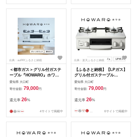
出典：auPAYふるさと納税
出典：楽天ふるさと納税
＜都市ガス＞グリル付ガステ
【ふるさと納税】【LPガス】
ーブル『HOWARO』ホワロ
グリル付ガステーブル
(点火つまみ:グレーメタリッ
『HOWARO』ホワロ(点火つ
愛知県 大口町
愛知県 大口町
ク)幅56cm【1624006】
まみ:シャンパングレージュ)
79,000
79,000
寄付金額:
円
寄付金額:
円
幅56cm【1624005】
26
26
還元率
%
還元率
%
4サイトで掲載中
...
6サイトで掲載中