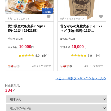
出典：ふるさとチョイス
出典：ふるさとチョイス
愛知県産六条麦茶(8.5g×30
昔ながらの丸粒麦茶ティーバ
袋)×15袋【1342228】
ッグ (15g×8袋)×12袋
【1342369】
愛知県 大口町
愛知県 大口町
10,000
10,000
寄付金額:
円
寄付金額:
円
5.0 （5件）
5.0 （3件）
4サイトで掲載中
4サイトで掲載中
レビュー件数ランキングをもっと見る
対象返礼品
334
件