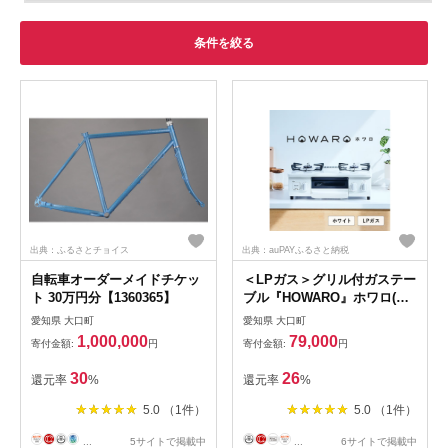
条件を絞る
出典：ふるさとチョイス
出典：auPAYふるさと納税
自転車オーダーメイドチケッ
＜LPガス＞グリル付ガステー
ト 30万円分【1360365】
ブル『HOWARO』ホワロ(点
火つまみ:ホワイト)幅
愛知県 大口町
愛知県 大口町
56cm【1624000】
1,000,000
79,000
寄付金額:
円
寄付金額:
円
30
26
還元率
%
還元率
%
5.0 （1件）
5.0 （1件）
...
5サイトで掲載中
...
6サイトで掲載中