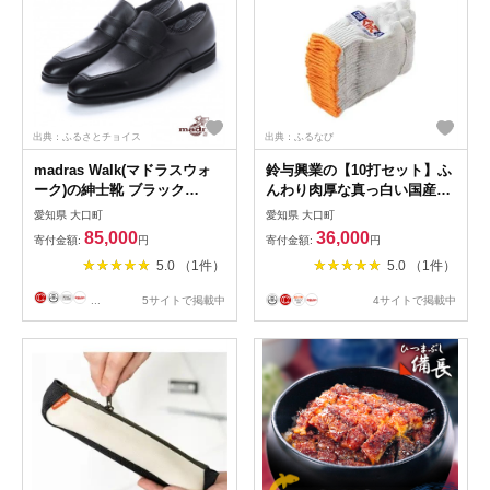
出典：ふるさとチョイス
出典：ふるなび
madras Walk(マドラスウォ
鈴与興業の【10打セット】ふ
ーク)の紳士靴 ブラック
んわり肉厚な真っ白い国産軍
25.5cm
手『これが軍手だ』
愛知県 大口町
愛知県 大口町
MW5633S【1394349】
【1357508】
85,000
36,000
寄付金額:
円
寄付金額:
円
5.0 （1件）
5.0 （1件）
...
5サイトで掲載中
4サイトで掲載中