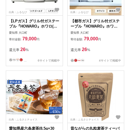
出典：ふるなび
出典：ふるなび
【LPガス】グリル付ガステー
【都市ガス】グリル付ガステ
ブル『HOWARO』ホワロ(点
ーブル『HOWARO』ホワロ
火つまみ:ピンクゴールド)幅
(点火つまみ:ホワイト)幅
愛知県 大口町
愛知県 大口町
56cm【1624003】
56cm【1623999】
79,000
79,000
寄付金額:
円
寄付金額:
円
26
26
還元率
%
還元率
%
...
6サイトで掲載中
4サイトで掲載中
出典：ふるさとチョイス
出典：ふるさとチョイス
愛知県産六条麦茶(8.5g×30
昔ながらの丸粒麦茶ティーバ