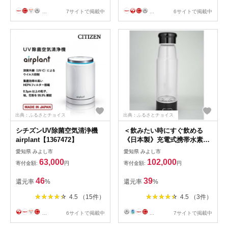
...
7サイトで掲載中
...
6サイトで掲載中
出典：ふるさとチョイス
出典：ふるさとチョイス
シチズンUV除菌空気清浄機
＜飲みたい時にすぐ飲める
airplant【1367472】
《日本製》充電式携帯水素水
生成器＞エイチツープラス B-
愛知県 みよし市
愛知県 みよし市
1501BKブラック【1262218】
63,000
102,000
寄付金額:
円
寄付金額:
円
46
39
還元率
%
還元率
%
4.5 （15件）
4.5 （3件）
...
6サイトで掲載中
...
7サイトで掲載中