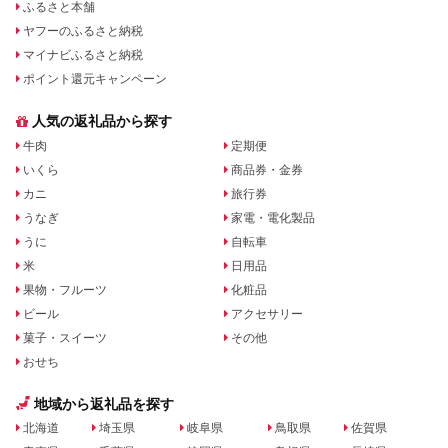
ふるさと本舗
ヤフーのふるさと納税
マイナビふるさと納税
ポイント還元キャンペーン
人気の返礼品から探す
牛肉
定期便
いくら
商品券・金券
カニ
旅行券
うなぎ
家電・電化製品
うに
自転車
米
日用品
果物・フルーツ
化粧品
ビール
アクセサリー
菓子・スイーツ
その他
おせち
地域から返礼品を探す
北海道
埼玉県
岐阜県
鳥取県
佐賀県