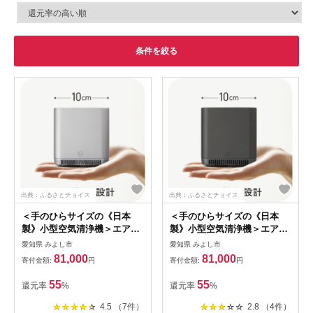
条件を絞る
出典：ふるさとチョイス
出典：ふるさとチョイス
＜手のひらサイズの《日本
＜手のひらサイズの《日本
製》小型空気清浄機＞エアプ
製》小型空気清浄機＞エアプ
ロテクターエアペックAP-
ロテクターエアペックAP-
愛知県 みよし市
愛知県 みよし市
2K20SVシルバー
2K20DGディムグレイ
81,000
81,000
寄付金額:
円
寄付金額:
円
【1264666】
【1264663】
55
55
還元率
%
還元率
%
4.5 （7件）
2.8 （4件）