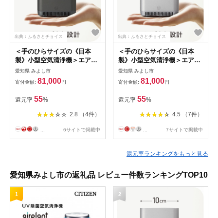
出典：ふるさとチョイス
出典：ふるさとチョイス
＜手のひらサイズの《日本
＜手のひらサイズの《日本
製》小型空気清浄機＞エアプ
製》小型空気清浄機＞エアプ
ロテクターエアペックAP-
ロテクターエアペックAP-
愛知県 みよし市
愛知県 みよし市
2K20DGディムグレイ
2K20SVシルバー
81,000
81,000
寄付金額:
円
寄付金額:
円
【1264663】
【1264666】
55
55
還元率
%
還元率
%
2.8 （4件）
4.5 （7件）
...
6サイトで掲載中
...
7サイトで掲載中
還元率ランキングをもっと見る
愛知県みよし市の返礼品 レビュー件数ランキングTOP10
1
2