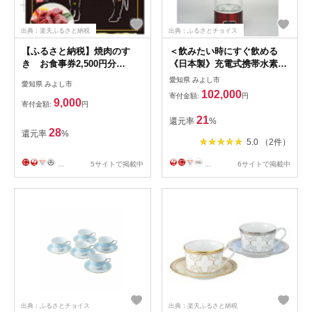
出典：楽天ふるさと納税
出典：ふるさとチョイス
【ふるさと納税】焼肉のすゞ
＜飲みたい時にすぐ飲める
き お食事券2,500円分
《日本製》充電式携帯水素水
【1255204】
生成器＞エイチツープラス B-
愛知県 みよし市
愛知県 みよし市
1501Rレッド【1262215】
102,000
寄付金額:
円
9,000
寄付金額:
円
21
還元率
%
28
還元率
%
5.0 （2件）
...
5サイトで掲載中
...
6サイトで掲載中
出典：ふるさとチョイス
出典：楽天ふるさと納税