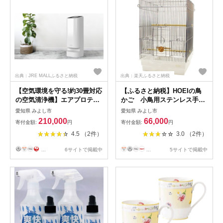
出典：JRE MALLふるさと納税
出典：楽天ふるさと納税
【空気環境を守る!約30畳対応
【ふるさと納税】HOEIの鳥
の空気清浄機】エアプロテク
かご 小鳥用ステンレス手の
ターエアプロAP-7E6Wホワイ
りケージ 35手のりステンレ
愛知県 みよし市
愛知県 みよし市
ト【1344649】
ス【1136625】
210,000
66,000
寄付金額:
円
寄付金額:
円
4.5 （2件）
3.0 （2件）
...
6サイトで掲載中
...
5サイトで掲載中