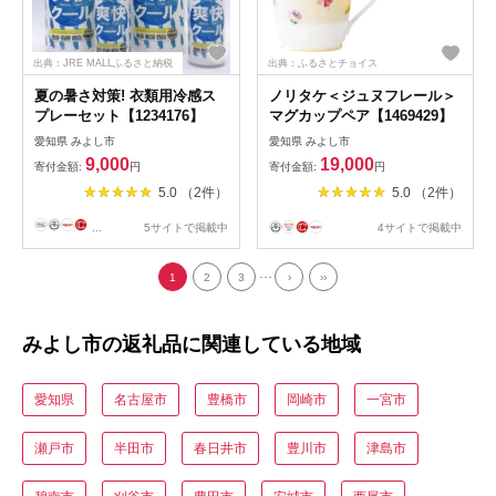
出典：JRE MALLふるさと納税
出典：ふるさとチョイス
夏の暑さ対策! 衣類用冷感ス
ノリタケ＜ジュヌフレール＞
プレーセット【1234176】
マグカップペア【1469429】
愛知県 みよし市
愛知県 みよし市
9,000
19,000
寄付金額:
円
寄付金額:
円
5.0 （2件）
5.0 （2件）
...
5サイトで掲載中
4サイトで掲載中
...
1
2
3
›
››
みよし市の返礼品に関連している地域
愛知県
名古屋市
豊橋市
岡崎市
一宮市
瀬戸市
半田市
春日井市
豊川市
津島市