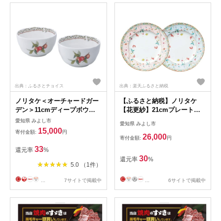
出典：ふるさとチョイス
出典：楽天ふるさと納税
ノリタケ＜オーチャードガー
【ふるさと納税】ノリタケ
デン＞11cmディープボウル
【花更紗】21cmプレートペ
ペア
ア(色変わり)【1469246】
愛知県 みよし市
愛知県 みよし市
15,000
寄付金額:
円
26,000
寄付金額:
円
33
還元率
%
30
還元率
%
5.0 （1件）
...
7サイトで掲載中
...
6サイトで掲載中