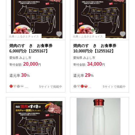
出典：ふるさとチョイス
出典：ふるさとチョイス
焼肉のすゞき お食事券
焼肉のすゞき お食事券
6,000円分【1255167】
10,000円分【1255162】
愛知県 みよし市
愛知県 みよし市
20,000
34,000
寄付金額:
円
寄付金額:
円
30
29
還元率
%
還元率
%
...
5サイトで掲載中
...
5サイトで掲載中