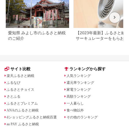
愛知県 みよし市のふるさと納税
【2023年最新】ふるさと納
のご紹介
サーキュレーターをもらおう
サイト比較
ランキングから探す
楽天ふるさと納税
人気ランキング
ふるなび
還元率ランキング
ふるさとチョイス
家電ランキング
さとふる
高額ランキング
ふるさとプレミアム
一人暮らし
ANAのふるさと納税
食べ物以外
dショッピングふるさと納税百選
その他のランキング
au PAY ふるさと納税