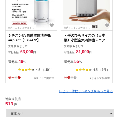
出典：ふるさとチョイス
出典：ふるさとチョイス
シチズンUV除菌空気清浄機
＜手のひらサイズの《日本
airplant【1367472】
製》小型空気清浄機＞エアプ
ロテクターエアペックAP-
愛知県 みよし市
愛知県 みよし市
2K20SVシルバー
63,000
81,000
寄付金額:
円
寄付金額:
円
【1264666】
46
55
還元率
%
還元率
%
4.5 （15件）
4.5 （7件）
...
6サイトで掲載中
...
7サイトで掲載中
レビュー件数ランキングをもっと見る
対象返礼品
513
件