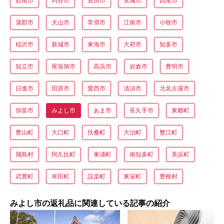
碧南市
刈谷市
豊田市
安城市
西尾市
蒲郡市
犬山市
常滑市
江南市
小牧市
稲沢市
新城市
東海市
大府市
知多市
知立市
尾張旭市
高浜市
岩倉市
豊明市
日進市
田原市
愛西市
清須市
北名古屋市
弥富市
みよし市
あま市
長久手市
東郷町
豊山町
大口町
扶桑町
大治町
蟹江町
飛島村
阿久比町
東浦町
南知多町
美浜町
武豊町
幸田町
設楽町
東栄町
豊根村
みよし市の返礼品に関連している記事の紹介