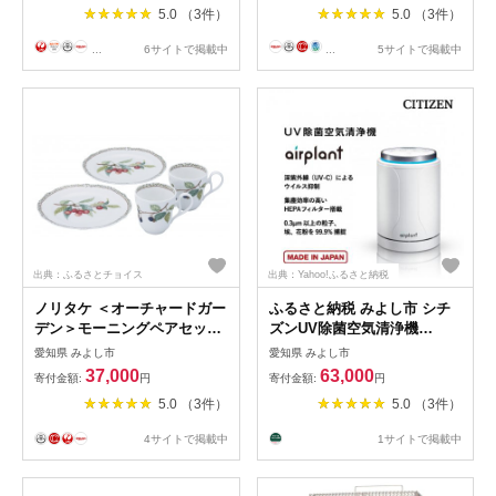
5.0 （3件）
5.0 （3件）
...
6サイトで掲載中
...
5サイトで掲載中
出典：ふるさとチョイス
出典：Yahoo!ふるさと納税
ノリタケ ＜オーチャードガー
ふるさと納税 みよし市 シチ
デン＞モーニングペアセット
ズンUV除菌空気清浄機
【1109218】
airplant
愛知県 みよし市
愛知県 みよし市
37,000
63,000
寄付金額:
円
寄付金額:
円
5.0 （3件）
5.0 （3件）
4サイトで掲載中
1サイトで掲載中