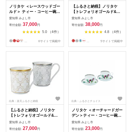
ノリタケ ＜レースウッドゴー
【ふるさと納税】ノリタケ
ルド＞ ティー・コーヒー碗皿
【トレフォリオゴールド&プ
セット(5客)【1109228】
ラチナ】カップ&ソーサーペ
愛知県 みよし市
愛知県 みよし市
ア (色変わり)【1464102】
37,000
38,000
寄付金額:
円
寄付金額:
円
5.0 （4件）
4.8 （4件）
...
6サイトで掲載中
...
5サイトで掲載中
出典：楽天ふるさと納税
出典：ふるさとチョイス
【ふるさと納税】ノリタケ
ノリタケ ＜オーチャードガー
【トレフォリオゴールド&プ
デン＞ティー・コーヒー碗皿
ラチナ】マグカップペア (色
ペアセット【1109219】
愛知県 みよし市
愛知県 みよし市
変わり)【1464107】
27,000
23,000
寄付金額:
円
寄付金額:
円