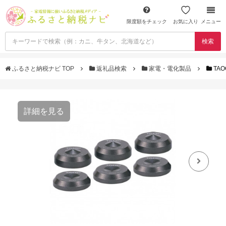
限度額をチェック
お気に入り
メニュー
検索
ふるさと納税ナビ TOP
返礼品検索
家電・電化製品
TA
詳細を見る