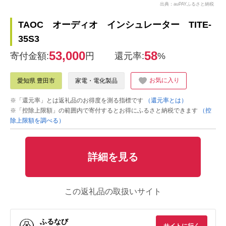
出典：auPAYふるさと納税
TAOC オーディオ インシュレーター TITE-
35S3
53,000
58
寄付金額:
円
還元率:
%
お気に入り
愛知県 豊田市
家電・電化製品
※「還元率」とは返礼品のお得度を測る指標です
（還元率とは）
※「控除上限額」の範囲内で寄付するとお得にふるさと納税できます
（控
除上限額を調べる）
詳細を見る
この返礼品の取扱いサイト
ふるなび