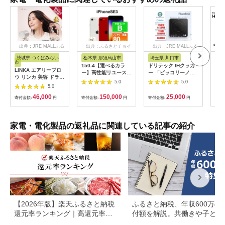
出典：JRE MALLふる
出典：ふるさとチョイ
出典：JRE MALLふる
さと納税
ス
さと納税
茨城県 つくばみらい
栃木県 那須烏山市
埼玉県 川口市
静
市
150-4【選べるカラ
ドリテック IHクッカ
ピア
LINKA エアリーブロ
ー】高性能リユース
ー 「ピッコリーノ」
オー
ウ リンカ 美容 ドライ
スマホ Apple
ブラック DI-
ピア
5.0
5.0
ヤー ヘアケア 髪 エス
5.0
iPhoneSE 3 128GB
217BK【1642626】
テ ギフト ラッピング
SIMロック解除済 本
46,000
150,000
25,000
贈呈品 プレゼント 母
寄付金額:
円
寄付金額:
円
寄付金額:
円
寄付
体のみ ｜ 中古 再生品
の日 母の日準備 母の
本体 端末
日ギフト [EV08-NT]
家電・電化製品の返礼品に関連している記事の紹介
【2026年版】楽天ふるさと納税
ふるさと納税、年収600万の
還元率ランキング｜高還元率返
付額を解説。共働きや子ども
礼品をジャンル別に比較
いる場合も