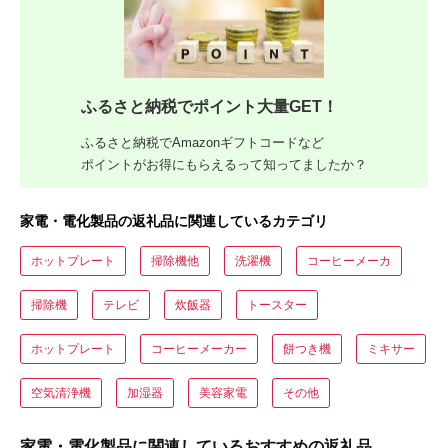
ふるさと納税でポイント大量GET！
ふるさと納税でAmazonギフトコードなど
ポイントがお得にもらえるって知ってましたか？
家電・電化製品の返礼品に関連しているカテゴリ
ホットプレート
掃除機他
洗濯機
コーヒーメーカ
掃除機
テレビ
炊飯器
トースター
ホットプレート
コーヒーメーカー
餅つき機
ミキサー
空気清浄機
加湿器
美容家電
その他
家電・電化製品に関連しているおすすめの返礼品