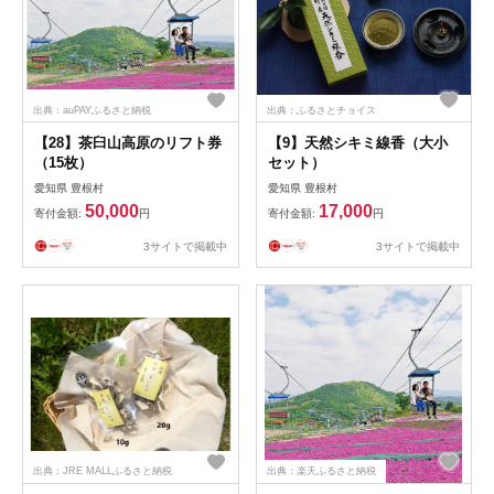
出典：auPAYふるさと納税
出典：ふるさとチョイス
【28】茶臼山高原のリフト券
【9】天然シキミ線香（大小
（15枚）
セット）
愛知県 豊根村
愛知県 豊根村
50,000
17,000
寄付金額:
円
寄付金額:
円
3サイトで掲載中
3サイトで掲載中
出典：JRE MALLふるさと納税
出典：楽天ふるさと納税