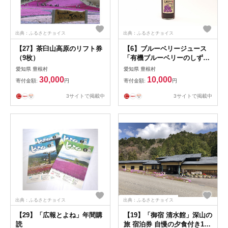
出典：ふるさとチョイス
出典：ふるさとチョイス
【27】茶臼山高原のリフト券
【6】ブルーベリージュース
（9枚）
「有機ブルーベリーのしずく
たち」（２本）
愛知県 豊根村
愛知県 豊根村
30,000
10,000
寄付金額:
円
寄付金額:
円
3サイトで掲載中
3サイトで掲載中
出典：ふるさとチョイス
出典：ふるさとチョイス
【29】「広報とよね」年間購
【19】「御宿 清水館」深山の
読
旅 宿泊券 自慢の夕食付き1泊