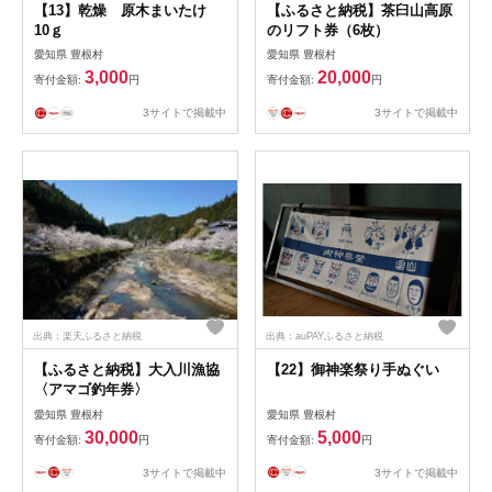
【13】乾燥 原木まいたけ
【ふるさと納税】茶臼山高原
10ｇ
のリフト券（6枚）
愛知県 豊根村
愛知県 豊根村
3,000
20,000
寄付金額:
円
寄付金額:
円
3サイトで掲載中
3サイトで掲載中
出典：楽天ふるさと納税
出典：auPAYふるさと納税
【ふるさと納税】大入川漁協
【22】御神楽祭り手ぬぐい
〈アマゴ釣年券〉
愛知県 豊根村
愛知県 豊根村
30,000
5,000
寄付金額:
円
寄付金額:
円
3サイトで掲載中
3サイトで掲載中