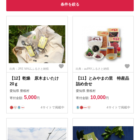
条件を絞る
出典：JRE MALLふるさと納税
出典：auPAYふるさと納税
【12】乾燥 原木まいたけ
【11】とみやまの里 特産品
20ｇ
詰め合せ
愛知県 豊根村
愛知県 豊根村
5,000
10,000
寄付金額:
円
寄付金額:
円
4サイトで掲載中
4サイトで掲載中