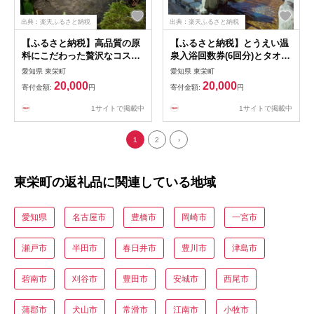
出典：楽天ふるさと納税
出典：楽天ふるさと納税
【ふるさと納税】高品質の原
【ふるさと納税】とうえい温
料にこだわった贅沢なコスメ
泉入浴回数券(6回分)とタオル
「もと メイクアップクリー
のセット【1020664】
愛知県 東栄町
愛知県 東栄町
ム」【1541742】
20,000
20,000
寄付金額:
円
寄付金額:
円
1サイトで掲載中
1サイトで掲載中
1
2
›
東栄町の返礼品に関連している地域
愛知県
名古屋市
豊橋市
岡崎市
一宮市
瀬戸市
半田市
春日井市
豊川市
津島市
碧南市
刈谷市
豊田市
安城市
西尾市
蒲郡市
犬山市
常滑市
江南市
小牧市