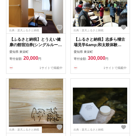
出典：楽天ふるさと納税
出典：楽天ふるさと納税
【ふるさと納税】とうえい健
【ふるさと納税】志多ら稽古
康の館宿泊券(シングルルー
場見学&amp;和太鼓体験
ム)とタオルのセット
【1022106】
愛知県 東栄町
愛知県 東栄町
【1020665】
20,000
300,000
寄付金額:
円
寄付金額:
円
1サイトで掲載中
1サイトで掲載中
出典：楽天ふるさと納税
出典：楽天ふるさと納税