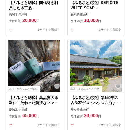
【ふるさと納税】間伐材を利
【ふるさと納税】SERICITE
用した木工品
WHITE SOAP
&ldquo;NOKIYA&rdquo;のネ
PREMIUM【1401084】
愛知県 東栄町
愛知県 東栄町
ームプレート 【1026547】
30,000
10,000
寄付金額:
円
寄付金額:
円
1サイトで掲載中
1サイトで掲載中
出典：楽天ふるさと納税
出典：楽天ふるさと納税
【ふるさと納税】高品質の原
【ふるさと納税】築150年の
料にこだわった贅沢なファン
古民家ゲストハウスに泊まっ
デーション(01ナチュラル)&パ
て田舎の暮らしをお手伝い!
愛知県 東栄町
愛知県 東栄町
ウダー&下地クリームセット
【1泊2食分の食材付・1名
65,000
30,000
寄付金額:
円
寄付金額:
円
【1541745】
様】【1020308】
1サイトで掲載中
1サイトで掲載中