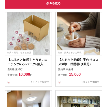
条件を絞る
出典：楽天ふるさと納税
出典：楽天ふるさと納税
【ふるさと納税】とうえいコ
【ふるさと納税】手作りコス
ーチンのハンバーグ6個入り
メ体験 招待券 (1回分)
セット【配送不可地域：離
【1314867】
愛知県 東栄町
愛知県 東栄町
島】【1368498】
10,000
15,000
寄付金額:
円
寄付金額:
円
1サイトで掲載中
1サイトで掲載中