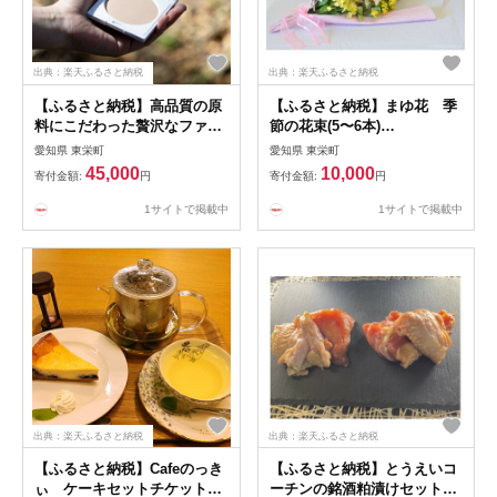
出典：楽天ふるさと納税
出典：楽天ふるさと納税
【ふるさと納税】高品質の原
【ふるさと納税】まゆ花 季
料にこだわった贅沢なファン
節の花束(5〜6本)
デーション(01ナチュラル)&下
【1033446】
愛知県 東栄町
愛知県 東栄町
地クリームセット
45,000
10,000
寄付金額:
円
寄付金額:
円
【1541743】
1サイトで掲載中
1サイトで掲載中
出典：楽天ふるさと納税
出典：楽天ふるさと納税
【ふるさと納税】Cafeのっき
【ふるさと納税】とうえいコ
ぃ ケーキセットチケット
ーチンの銘酒粕漬けセット