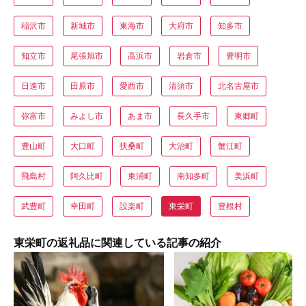
稲沢市
新城市
東海市
大府市
知多市
知立市
尾張旭市
高浜市
岩倉市
豊明市
日進市
田原市
愛西市
清須市
北名古屋市
弥富市
みよし市
あま市
長久手市
東郷町
豊山町
大口町
扶桑町
大治町
蟹江町
飛島村
阿久比町
東浦町
南知多町
美浜町
武豊町
幸田町
設楽町
東栄町
豊根村
東栄町の返礼品に関連している記事の紹介