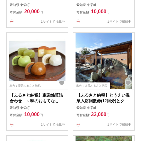
1セット(12枚綴)【1026546】
【配送不可地域：離島】
愛知県 東栄町
愛知県 東栄町
【1368496】
20,000
10,000
寄付金額:
円
寄付金額:
円
1サイトで掲載中
1サイトで掲載中
出典：楽天ふるさと納税
出典：楽天ふるさと納税
【ふるさと納税】東栄銘菓詰
【ふるさと納税】とうえい温
合わせ ～味のおもてなし～
泉入浴回数券(12回分)とタオ
【配送不可地域：離島・北海
ルセット【1020666】
愛知県 東栄町
愛知県 東栄町
道・沖縄県】【1021283】
10,000
33,000
寄付金額:
円
寄付金額:
円
1サイトで掲載中
1サイトで掲載中