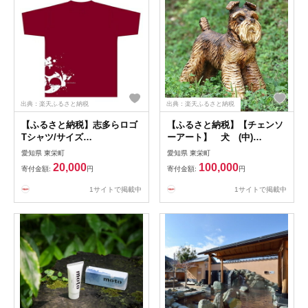
出典：楽天ふるさと納税
出典：楽天ふるさと納税
【ふるさと納税】志多らロゴ
【ふるさと納税】【チェンソ
Tシャツ/サイズ
ーアート】 犬 (中)
M【1022098】
【1032407】
愛知県 東栄町
愛知県 東栄町
20,000
100,000
寄付金額:
円
寄付金額:
円
1サイトで掲載中
1サイトで掲載中