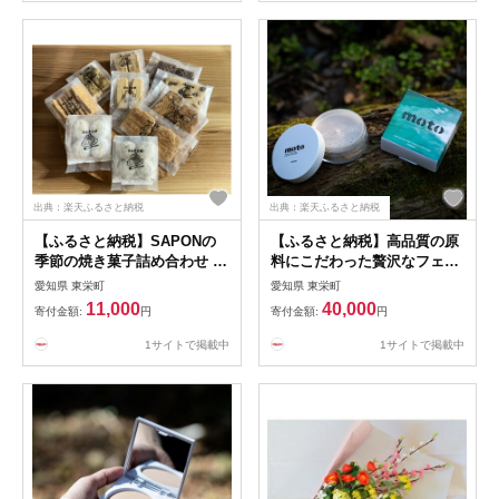
出典：楽天ふるさと納税
出典：楽天ふるさと納税
【ふるさと納税】SAPONの
【ふるさと納税】高品質の原
季節の焼き菓子詰め合わせ 10
料にこだわった贅沢なフェイ
個入り【1613080】
スパウダー&下地クリームセ
愛知県 東栄町
愛知県 東栄町
ット【1541744】
11,000
40,000
寄付金額:
円
寄付金額:
円
1サイトで掲載中
1サイトで掲載中