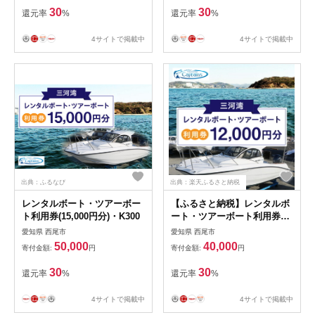
婦旅行 新婚旅行 旅 一人旅 利
30
30
還元率
%
還元率
%
用券 チケット 券 施設利用券
三河湾 観光地 ご当地 ご当地
4サイトで掲載中
4サイトで掲載中
返礼品 愛知県 西尾市 送料無
料
出典：ふるなび
出典：楽天ふるさと納税
レンタルボート・ツアーボー
【ふるさと納税】レンタルボ
ト利用券(15,000円分)・K300
ート・ツアーボート利用券
(12,000円分)・K299 ボート
愛知県 西尾市
愛知県 西尾市
レンタルボート ツアー ツア
50,000
40,000
寄付金額:
円
寄付金額:
円
ーボート 観光 旅行 観光旅行
夫婦旅行 新婚旅行 旅 一人旅
30
30
還元率
%
還元率
%
利用券 チケット 券 施設利用
券 三河湾 観光地 ご当地 ご当
4サイトで掲載中
4サイトで掲載中
地返礼品 愛知県 西尾市 送料