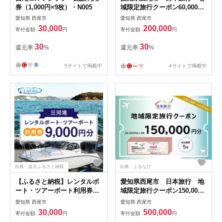
券（1,000円×9枚）・N005
域限定旅行クーポン60,000円
分・N073
愛知県 西尾市
愛知県 西尾市
30,000
200,000
寄付金額:
円
寄付金額:
円
30
30
還元率
%
還元率
%
...
5サイトで掲載中
4サイトで掲載中
出典：楽天ふるさと納税
出典：ふるなび
【ふるさと納税】レンタルボ
愛知県西尾市 日本旅行 地
ート・ツアーボート利用券
域限定旅行クーポン150,000
(9,000円分)・K298 ボート レ
円分・N075
愛知県 西尾市
愛知県 西尾市
ンタルボート ツアー ツアー
30,000
500,000
寄付金額:
円
寄付金額:
円
ボート 観光 旅行 観光旅行 夫