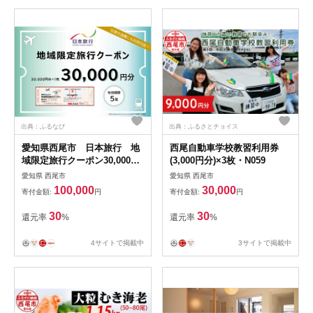
無料
出典：ふるなび
出典：ふるさとチョイス
愛知県西尾市 日本旅行 地
西尾自動車学校教習利用券
域限定旅行クーポン30,000円
(3,000円分)×3枚・N059
分・N072
愛知県 西尾市
愛知県 西尾市
100,000
30,000
寄付金額:
円
寄付金額:
円
30
30
還元率
%
還元率
%
4サイトで掲載中
3サイトで掲載中