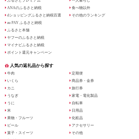
ふるさとプレミアム
一人暮らし
ANAのふるさと納税
食べ物以外
dショッピングふるさと納税百選
その他のランキング
au PAY ふるさと納税
ふるさと本舗
ヤフーのふるさと納税
マイナビふるさと納税
ポイント還元キャンペーン
人気の返礼品から探す
牛肉
定期便
いくら
商品券・金券
カニ
旅行券
うなぎ
家電・電化製品
うに
自転車
米
日用品
果物・フルーツ
化粧品
ビール
アクセサリー
菓子・スイーツ
その他