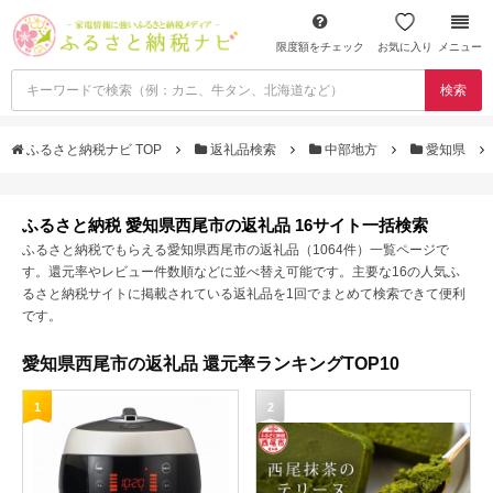
限度額をチェック
お気に入り
メニュー
検索
ふるさと納税ナビ TOP
返礼品検索
中部地方
愛知県
ふるさと納税 愛知県西尾市の返礼品 16サイト一括検索
ふるさと納税でもらえる愛知県西尾市の返礼品（1064件）一覧ページで
す。還元率やレビュー件数順などに並べ替え可能です。主要な16の人気ふ
るさと納税サイトに掲載されている返礼品を1回でまとめて検索できて便利
です。
愛知県西尾市の返礼品 還元率ランキングTOP10
1
2