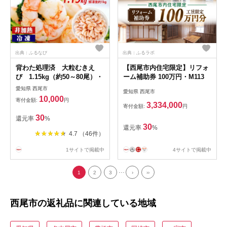
出典：ふるなび
出典：ふるラボ
背わた処理済 大粒むきえ
【西尾市内住宅限定】リフォ
び 1.15kg（約50～80尾）・
ーム補助券 100万円・M113
愛知県 西尾市
愛知県 西尾市
10,000
寄付金額:
円
3,334,000
寄付金額:
円
30
還元率
%
30
還元率
%
4.7 （46件）
1サイトで掲載中
4サイトで掲載中
...
1
2
3
›
››
西尾市の返礼品に関連している地域