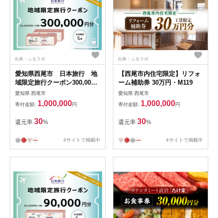
出典：ふるラボ
出典：ふるラボ
愛知県西尾市 日本旅行 地
【西尾市内住宅限定】リフォ
域限定旅行クーポン300,000
ーム補助券 30万円・M119
円分・N076
愛知県 西尾市
愛知県 西尾市
1,000,000
1,000,000
寄付金額:
円
寄付金額:
円
30
30
還元率
%
還元率
%
4サイトで掲載中
4サイトで掲載中