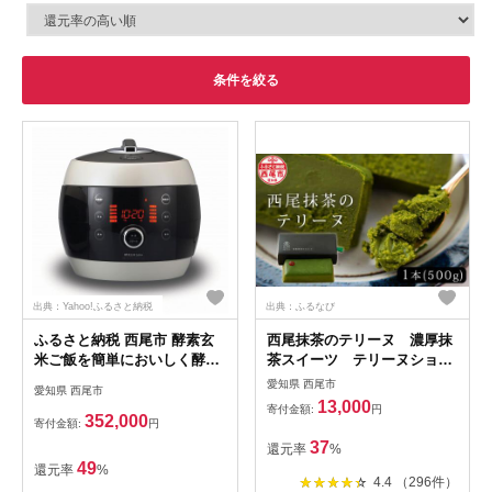
条件を絞る
出典：Yahoo!ふるさと納税
出典：ふるなび
ふるさと納税 西尾市 酵素玄
西尾抹茶のテリーヌ 濃厚抹
米ご飯を簡単においしく酵素
茶スイーツ テリーヌショコ
玄米炊飯器ラージ(8合炊き)・
ラ(500g)・A165-13-1
愛知県 西尾市
愛知県 西尾市
K320
13,000
寄付金額:
円
352,000
寄付金額:
円
37
還元率
%
49
還元率
%
4.4 （296件）