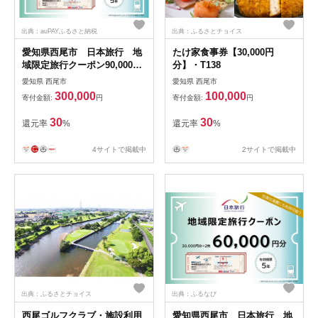
出典：auPAYふるさと納税
出典：ふるさとチョイス
愛知県西尾市 日本旅行 地
たけ家食事券【30,000円
域限定旅行クーポン90,000円
分】・T138
分・N074
愛知県 西尾市
愛知県 西尾市
300,000
100,000
寄付金額:
円
寄付金額:
円
30
30
還元率
%
還元率
%
4サイトで掲載中
2サイトで掲載中
出典：ふるさとチョイス
出典：ふるなび
西尾ゴルフクラブ・施設利用
愛知県西尾市 日本旅行 地