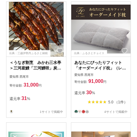
出典：三越伊勢丹ふるさと納税
出典：ふるさとチョイス
＜うなぎ割烹 みかわ三水亭
あなたにぴったりフィット
＞三河産鰻「三河鰻咲」炭火
「オーダーメイド枕」（レギ
手焼蒲焼セット MI-6・
ュラーサイズ）・T076
愛知県 西尾市
愛知県 西尾市
M079
91,000
寄付金額:
円
31,000
寄付金額:
円
30
還元率
%
31
還元率
%
5.0 （1件）
1サイトで掲載中
4サイトで掲載中