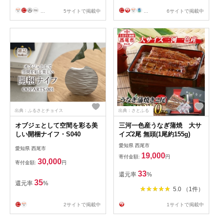
...
5サイトで掲載中
...
6サイトで掲載中
出典：ふるさとチョイス
出典：さとふる
オブジェとして空間を彩る美
三河一色産うなぎ蒲焼 大サ
しい開梱ナイフ・S040
イズ2尾 無頭(1尾約155g)
愛知県 西尾市
愛知県 西尾市
19,000
寄付金額:
円
30,000
寄付金額:
円
33
還元率
%
35
還元率
%
5.0 （1件）
2サイトで掲載中
1サイトで掲載中