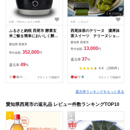
出典：Yahoo!ふるさと納税
出典：ふるなび
ふるさと納税 西尾市 酵素玄
西尾抹茶のテリーヌ 濃厚抹
米ご飯を簡単においしく酵素
茶スイーツ テリーヌショコ
玄米炊飯器ラージ(8合炊き)・
ラ(500g)・A165-13-1
愛知県 西尾市
愛知県 西尾市
K320
13,000
寄付金額:
円
352,000
寄付金額:
円
37
還元率
%
49
還元率
%
4.4 （296件）
...
5サイトで掲載中
...
6サイトで掲載中
還元率ランキングをもっと見る
愛知県西尾市の返礼品 レビュー件数ランキングTOP10
1
2