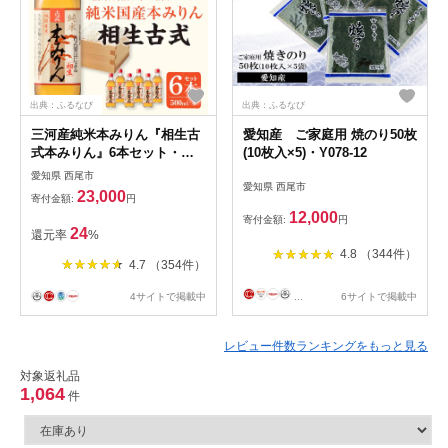
出典：ふるなび
出典：ふるなび
三河産純米本みりん『相生古
愛知産 ご家庭用 焼のり50枚
式本みりん』6本セット・
(10枚入×5)・Y078-12
A008-23
愛知県 西尾市
愛知県 西尾市
23,000
寄付金額:
円
12,000
寄付金額:
円
24
還元率
%
4.8 （344件）
4.7 （354件）
4サイトで掲載中
...
6サイトで掲載中
レビュー件数ランキングをもっと見る
対象返礼品
1,064
件