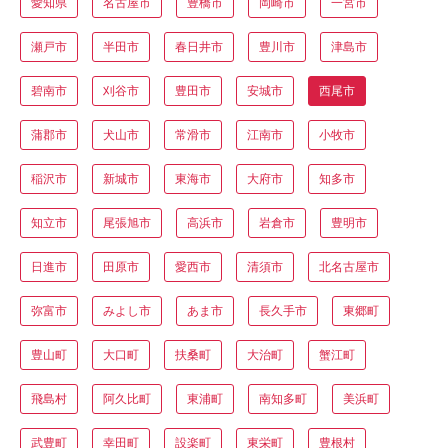
愛知県
名古屋市
豊橋市
岡崎市
一宮市
瀬戸市
半田市
春日井市
豊川市
津島市
碧南市
刈谷市
豊田市
安城市
西尾市
蒲郡市
犬山市
常滑市
江南市
小牧市
稲沢市
新城市
東海市
大府市
知多市
知立市
尾張旭市
高浜市
岩倉市
豊明市
日進市
田原市
愛西市
清須市
北名古屋市
弥富市
みよし市
あま市
長久手市
東郷町
豊山町
大口町
扶桑町
大治町
蟹江町
飛島村
阿久比町
東浦町
南知多町
美浜町
武豊町
幸田町
設楽町
東栄町
豊根村