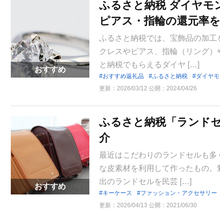
ふるさと納税 ダイヤモ
ピアス・指輪の還元率
ふるさと納税では、宝飾品の加工
クレスやピアス、指輪（リング）
と納税でもらえるダイヤ […]
おすすめ
おすすめ返礼品
ふるさと納税
ダイヤモ
更新：
2026/03/12
公開：
2024/04/26
ふるさと納税「ランド
介
最近はこだわりのランドセルも多
な皮素材を利用して作ったもの。
出のランドセルを民芸 […]
おすすめ
キーケース
ファッション・アクセサリー
更新：
2026/04/13
公開：
2021/06/30