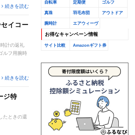
自転車
定期便
ゴルフ
続きを読む
真珠
羽毛布団
アウトドア
腕時計
エアウィーヴ
やセイコー
お得なキャンペーン情報
腕時計の返礼
サイト比較
Amazonギフト券
ゴルフ用腕時
続きを読む
ージ特
したときの還