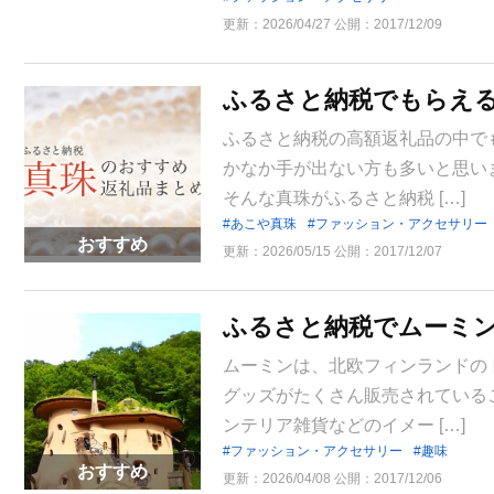
更新：
2026/04/27
公開：
2017/12/09
ふるさと納税でもらえる
ふるさと納税の高額返礼品の中で
かなか手が出ない方も多いと思い
そんな真珠がふるさと納税 […]
あこや真珠
ファッション・アクセサリー
おすすめ
更新：
2026/05/15
公開：
2017/12/07
ふるさと納税でムーミ
ムーミンは、北欧フィンランドの
グッズがたくさん販売されている
ンテリア雑貨などのイメー […]
ファッション・アクセサリー
趣味
おすすめ
更新：
2026/04/08
公開：
2017/12/06