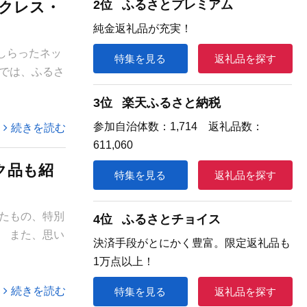
2位
ふるさとプレミアム
ックレス・
純金返礼品が充実！
しらったネッ
特集を見る
返礼品を探す
では、ふるさ
3位
楽天ふるさと納税
参加自治体数：1,714 返礼品数：
続きを読む
611,060
ク品も紹
特集を見る
返礼品を探す
たもの、特別
4位
ふるさとチョイス
 また、思い
決済手段がとにかく豊富。限定返礼品も
1万点以上！
続きを読む
特集を見る
返礼品を探す