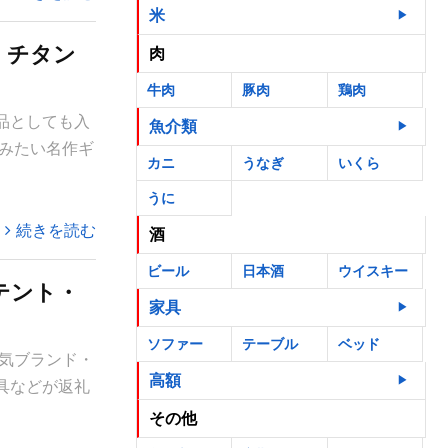
米
・チタン
肉
牛肉
豚肉
鶏肉
品としても入
魚介類
みたい名作ギ
カニ
うなぎ
いくら
うに
続きを読む
酒
ビール
日本酒
ウイスキー
テント・
家具
ソファー
テーブル
ベッド
気ブランド・
高額
具などが返礼
その他