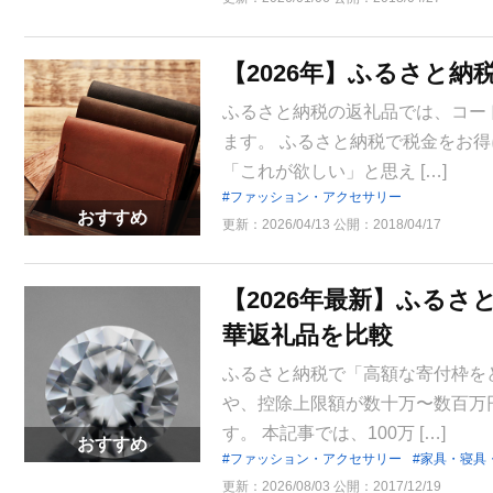
【2026年】ふるさと納
ふるさと納税の返礼品では、コー
ます。 ふるさと納税で税金をお
「これが欲しい」と思え […]
ファッション・アクセサリー
おすすめ
更新：
2026/04/13
公開：
2018/04/17
【2026年最新】ふるさ
華返礼品を比較
ふるさと納税で「高額な寄付枠を
や、控除上限額が数十万〜数百万
す。 本記事では、100万 […]
おすすめ
ファッション・アクセサリー
家具・寝具
更新：
2026/08/03
公開：
2017/12/19