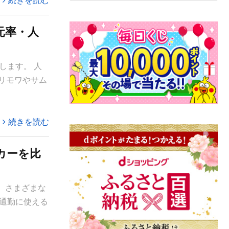
続きを読む
元率・人
します。 人
リモワやサム
続きを読む
カーを比
、さまざまな
通勤に使える