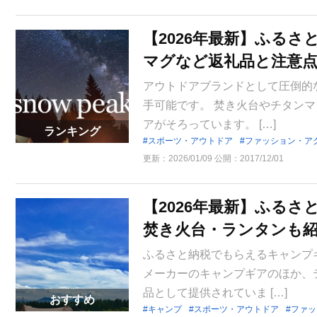
【2026年最新】ふる
マグなど返礼品と注意
アウトドアブランドとして圧倒的
手可能です。 焚き火台やチタン
アがそろっています。 […]
ランキング
スポーツ・アウトドア
ファッション・ア
更新：
2026/01/09
公開：
2017/12/01
【2026年最新】ふる
焚き火台・ランタンも
ふるさと納税でもらえるキャンプ
メーカーのキャンプギアのほか、
品として提供されていま […]
おすすめ
キャンプ
スポーツ・アウトドア
ファッ