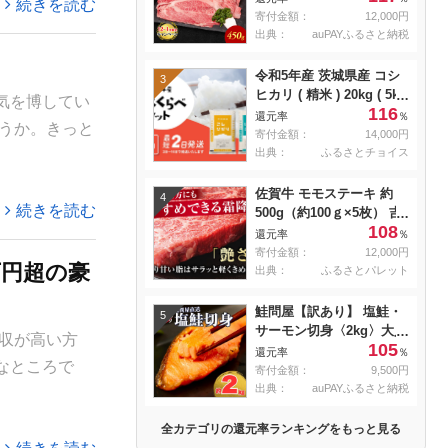
続きを読む
焼き肉 すき焼き用 肉 お
寄付金額：
12,000円
肉 牛 和牛 納期 最長3カ月
出典：
auPAYふるさと納税
冷蔵
令和5年産 茨城県産 コシ
3
ヒカリ ( 精米 ) 20kg ( 5kg
気を博してい
116
× 4袋 )
還元率
％
うか。きっと
寄付金額：
14,000円
出典：
ふるさとチョイス
佐賀牛 モモステーキ 約
4
続きを読む
500g（約100ｇ×5枚） 吉
108
野ヶ里町 [FDB057]
還元率
％
寄付金額：
12,000円
万円超の豪
出典：
ふるさとパレット
鮭問屋【訳あり】 塩鮭・
5
サーモン切身〈2kg〉大人
収が高い方
105
気 鮭 切り身 家計応援 不
還元率
％
なところで
揃い 鮭問屋直送
寄付金額：
9,500円
【MS03】
出典：
auPAYふるさと納税
全カテゴリの還元率ランキングをもっと見る