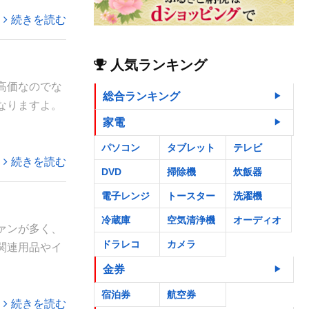
続きを読む
人気ランキング
高価なのでな
総合ランキング
なりますよ。
家電
パソコン
タブレット
テレビ
続きを読む
DVD
掃除機
炊飯器
電子レンジ
トースター
洗濯機
冷蔵庫
空気清浄機
オーディオ
ァンが多く、
ドラレコ
カメラ
関連用品やイ
金券
宿泊券
航空券
続きを読む