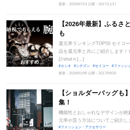
更新：
2026/07/13
公開：
2017/11/17
【2026年最新】ふる
も
還元率ランキングTOP50 セイコ
品を還元率と共にご紹介します！
計shot n […]
おすすめ
カシオ
シチズン
セイコー
ファッシ
更新：
2026/01/09
公開：
2017/09/20
【ショルダーバッグも
集！
機能性とおしゃれなデザインが絶
元率や貰う方法についてご紹介し
ファッション・アクセサリー