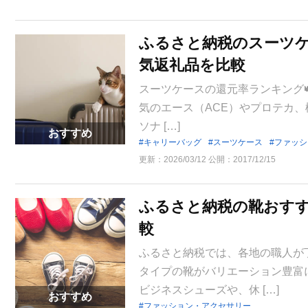
ふるさと納税のスーツケ
気返礼品を比較
スーツケースの還元率ランキング
気のエース（ACE）やプロテカ
ソナ […]
おすすめ
キャリーバッグ
スーツケース
ファッシ
更新：
2026/03/12
公開：
2017/12/15
ふるさと納税の靴おすす
較
ふるさと納税では、各地の職人が
タイプの靴がバリエーション豊富
ビジネスシューズや、休 […]
おすすめ
ファッション・アクセサリー