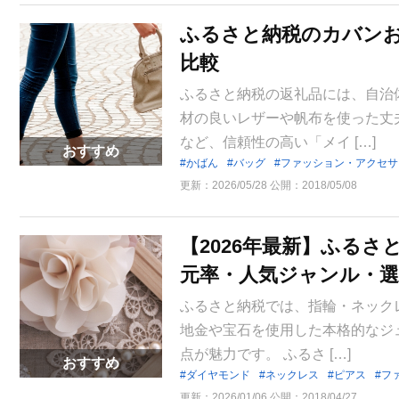
ふるさと納税のカバンお
比較
ふるさと納税の返礼品には、自治
材の良いレザーや帆布を使った丈
など、信頼性の高い「メイ […]
おすすめ
かばん
バッグ
ファッション・アクセサ
更新：
2026/05/28
公開：
2018/05/08
【2026年最新】ふる
元率・人気ジャンル・選
ふるさと納税では、指輪・ネック
地金や宝石を使用した本格的なジ
点が魅力です。 ふるさ […]
おすすめ
ダイヤモンド
ネックレス
ピアス
フ
更新：
2026/01/06
公開：
2018/04/27