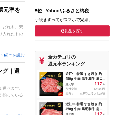
還元率を
5位
Yahoo!ふるさと納税
手続きすべてがスマホで完結。
。どれも、素
返礼品を探す
り入れたもの
続きを読む
全カテゴリの
還元率ランキング
ング｜還
近江牛 特選 すき焼き 約
1
450g 牛肉 黒毛和牛 肩ロ
117
ース モモ すきやき すき
還元率
％
て選べます。
焼き肉 すき焼き用 肉 お
寄付金額：
12,000円
肉 牛 和牛 納期 最長3カ月
出典：
auPAYふるさと納税
く揃っている
冷蔵
近江牛 特選 すき焼き 約
2
450g 牛肉 黒毛和牛 肩ロ
117
ース モモ すきやき すき
還元率
％