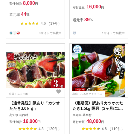
ランキング 本場 高知 かつお
8,000
寄付金額:
円
のたたき
16,000
寄付金額:
円
44
還元率
%
39
還元率
%
4.9 （17件）
3サイトで掲載中
1サイトで掲載中
出典：ふるラボ
出典：ふるさとチョイス
【通常発送】訳あり「カツオ
《定期便》訳ありカツオのた
たたき3.0ｋｇ」
たき1.5kg 隔月（2ヶ月に1
回）6回定期便
高知県 芸西村
高知県 芸西村
16,000
48,000
寄付金額:
円
寄付金額:
円
4.8 （120件）
4.6 （119件）