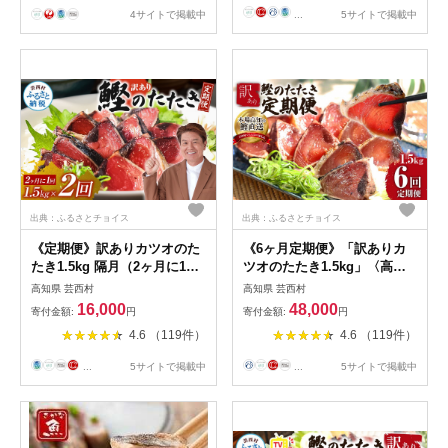
4サイトで掲載中
...
5サイトで掲載中
出典：ふるさとチョイス
出典：ふるさとチョイス
《定期便》訳ありカツオのた
《6ヶ月定期便》「訳ありカ
たき1.5kg 隔月（2ヶ月に1
ツオのたたき1.5kg」〈高知
回）2回定期便
県共通返礼品〉
高知県 芸西村
高知県 芸西村
16,000
48,000
寄付金額:
円
寄付金額:
円
4.6 （119件）
4.6 （119件）
...
5サイトで掲載中
...
5サイトで掲載中