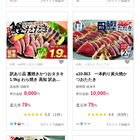
し身 骨なし たたき カツオ わ
2サイトで掲載中
1サイトで掲載中
けあり ハマスイ 愛南町 愛媛
県
出典：auPAYふるさと納税
出典：ふるさとプレミアム
訳あり品 藁焼きかつおタタキ
a10-863 一本釣り炭火焼か
1.9kg わら焼き 高知 訳あり
つおたたき
不揃い かつおのたたき 冷凍
高知県 須崎市
静岡県 焼津市
真空 小分け 個包装 おつまみ
8,000
10,000
寄付金額:
円
寄付金額:
円
おかず 惣菜 晩ごはん 加工品
カツオ 鰹 刺身 魚 高知県 須
78
75
還元率
%
還元率
%
崎市
5.0 （1件）
4.8 （83件）
...
5サイトで掲載中
...
5サイトで掲載中