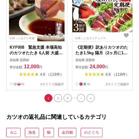
出典：ふるさと本舗
出典：ふるさとチョイス
KYF008 緊急支援 本場高知
《定期便》訳ありカツオのた
のカツオたたき 6人前 大盛り
たき1.5kg 隔月（2ヶ月に1
大容量約800g【koyofr】かつ
回）3回定期便
高知県 芸西村
高知県 芸西村
お、鰹、カツオ、タタキ
12,000
24,000
寄付金額:
円
寄付金額:
円
【geiseiymt】 〈高知県共通
4.6 （119件）
4.6 （119件）
返礼品〉
4サイトで掲載中
4サイトで掲載中
...
1
2
3
›
››
カツオの返礼品に関連しているカテゴリ
カニ
海老
鯛
金目鯛
のどぐろ