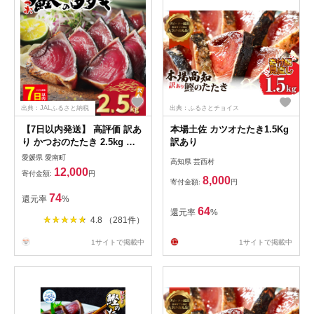
出典：JALふるさと納税
出典：ふるさとチョイス
【7日以内発送】 高評価 訳あ
本場土佐 カツオたたき1.5Kg
り かつおのたたき 2.5kg 鰹
訳あり
のたたき カツオのたたき カ
愛媛県 愛南町
高知県 芸西村
ツオのタタキ かつおのたたき
12,000
寄付金額:
円
鰹のタタキ 鰹のたたきカツオ
8,000
寄付金額:
円
たたき 鰹たたき ふるさと ふ
74
還元率
%
るさと納税 訳あり 訳アリ わ
64
還元率
%
けあり ワケアリ かつお カツ
4.8 （281件）
オ 鰹 かつおたたき 鰹タタキ
カツオたたき かつおタタキ
1サイトで掲載中
1サイトで掲載中
サイズ 不揃い 規格外 傷 小分
け 真空 パック 新鮮 鮮魚 天
然 鰹 四国一 水揚げ タタキ
肉 厚 冷凍 大容量 人気 ハマ
スイ 愛南町 愛媛県 愛南町 愛