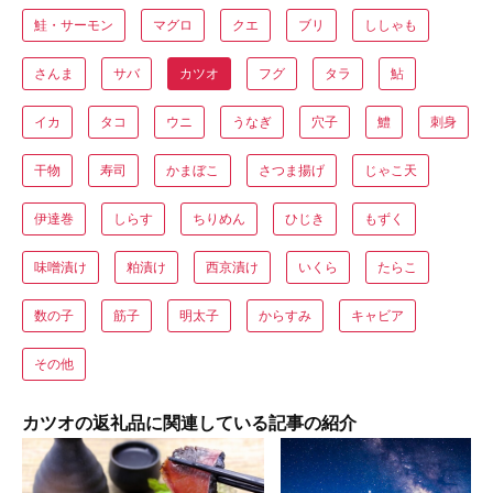
鮭・サーモン
マグロ
クエ
ブリ
ししゃも
さんま
サバ
カツオ
フグ
タラ
鮎
イカ
タコ
ウニ
うなぎ
穴子
鱧
刺身
干物
寿司
かまぼこ
さつま揚げ
じゃこ天
伊達巻
しらす
ちりめん
ひじき
もずく
味噌漬け
粕漬け
西京漬け
いくら
たらこ
数の子
筋子
明太子
からすみ
キャビア
その他
カツオの返礼品に関連している記事の紹介