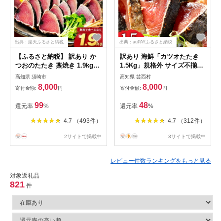
出典：楽天ふるさと納税
出典：auPAYふるさと納税
【ふるさと納税】 訳あり か
訳あり 海鮮「カツオたたき
つおのたたき 藁焼き 1.9kg
1.5Kg」規格外 サイズ不揃い
かつおたたき わけあり 不揃
傷 わけあり 人気 故郷納税
高知県 須崎市
高知県 芸西村
い 規格外 かつおの藁焼き 鰹
ランキング 本場 高知 かつお
8,000
8,000
寄付金額:
円
寄付金額:
円
たたき カツオ 鰹 わら焼きか
のたたき 返礼品 8000円 冷凍
つお 鰹のたたき 冷凍 ふるさ
カツオのタタキ 訳アリかつお
99
48
還元率
%
還元率
%
と納税カツオ 高知県 須崎市
のタタキ【koyofr】【高知県
お刺身 刺身 高知県 須崎市
共通返礼品】ギフト 食べ物
4.7 （493件）
4.7 （312件）
2サイトで掲載中
3サイトで掲載中
レビュー件数ランキングをもっと見る
対象返礼品
821
件