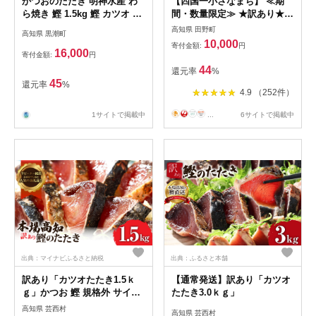
かつおのたたき 明神水産 わ
【四国一小さなまち】 ≪期
ら焼き 鰹 1.5kg 鰹 カツオ か
間・数量限定≫ ★訳あり★
つお 鰹たたき かつおタタキ
高知県産カツオのわら焼きタ
高知県 田野町
高知県 黒潮町
鰹のたたき かつおのタタキ
タキ（自家製タレ付）１.８ｋ
10,000
寄付金額:
円
藁焼き わら焼き 魚 さかな 海
ｇ
16,000
寄付金額:
円
鮮 刺身 お刺身 冷凍 ご家庭用
44
還元率
%
グルメ 特産品 ご当地 本場 高
45
還元率
%
知 黒潮町 ギフト 贈答品 人気
4.9 （252件）
返礼品 ふるさと納税 魚介類
高知県産 土佐名物 高知県 食
1サイトで掲載中
...
6サイトで掲載中
卓 ご飯のお供 父の日 プレゼ
ント ギフト[1697]
出典：マイナビふるさと納税
出典：ふるさと本舗
訳あり「カツオたたき1.5ｋ
【通常発送】訳あり「カツオ
ｇ」かつお 鰹 規格外 サイズ
たたき3.0ｋｇ」
不揃い 傷 海鮮 わけあり 人気
高知県 芸西村
高知県 芸西村