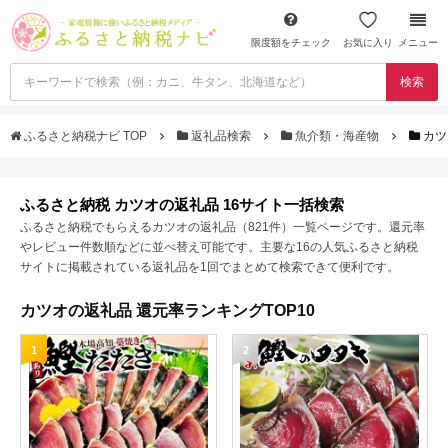
限度額をチェック
お気に入り
メニュー
検索
ふるさと納税ナビ TOP
返礼品検索
魚介類・海産物
カツ
ふるさと納税 カツオの返礼品 16サイト一括検索
ふるさと納税でもらえるカツオの返礼品（821件）一覧ページです。還元率
やレビュー件数順などに並べ替え可能です。主要な16の人気ふるさと納税
サイトに掲載されている返礼品を1回でまとめて検索できて便利です。
カツオの返礼品 還元率ランキングTOP10
1
2