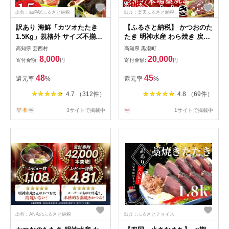
出典：auPAYふるさと納税
出典：楽天ふるさと納税
訳あり 海鮮「カツオたたき
【ふるさと納税】 かつおのた
1.5Kg」規格外 サイズ不揃い
たき 明神水産 わら焼き 戻り
傷 わけあり 人気 故郷納税
かつお 塩たたき 1.8kg 6～9
高知県 芸西村
高知県 黒潮町
ランキング 本場 高知 かつお
節 セット 鰹 藁焼き かつおた
8,000
20,000
寄付金額:
円
寄付金額:
円
のたたき 返礼品 8000円 冷凍
たき 鰹のたたき 鰹たたき 魚
カツオのタタキ 訳アリかつお
海鮮 刺身 本場 高知 ふるさと
48
45
還元率
%
還元率
%
のタタキ【koyofr】【高知県
納税鰹のたたき ふるさと納税
共通返礼品】ギフト 食べ物
かつお FN-2 ［1148］
4.7 （312件）
4.8 （69件）
3サイトで掲載中
1サイトで掲載中
出典：ANAのふるさと納税
出典：ふるさとチョイス