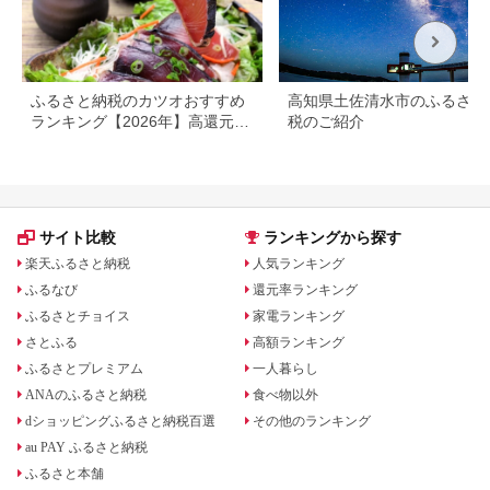
ふるさと納税のカツオおすすめ
高知県土佐清水市のふるさと
ランキング【2026年】高還元
税のご紹介
率・人気のたたきを比較
サイト比較
ランキングから探す
楽天ふるさと納税
人気ランキング
ふるなび
還元率ランキング
ふるさとチョイス
家電ランキング
さとふる
高額ランキング
ふるさとプレミアム
一人暮らし
ANAのふるさと納税
食べ物以外
dショッピングふるさと納税百選
その他のランキング
au PAY ふるさと納税
ふるさと本舗