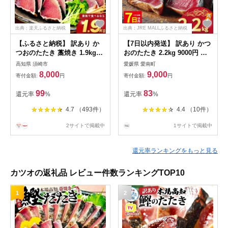
出典：楽天ふるさと納税
出典：JRE MALLふるさと納税
【ふるさと納税】 訳あり か
【7日以内発送】 訳あり かつ
つおのたたき 藁焼き 1.9kg
おのたたき 2.2kg 9000円 サ
かつおたたき わけあり 不揃
イズ 不揃い 規格外 傷 小分け
高知県 須崎市
愛媛県 愛南町
い 規格外 かつおの藁焼き 鰹
真空 パック 新鮮 鮮魚 天然
8,000
9,000
寄付金額:
円
寄付金額:
円
たたき カツオ 鰹 わら焼きか
鰹 四国一 水揚げ タタキ 冷凍
つお 鰹のたたき 冷凍 ふるさ
大容量 ふるさと納税魚 ふる
99
83
還元率
%
還元率
%
と納税カツオ 高知県 須崎市
さと納税人気 ふるさと納税カ
お刺身 刺身 高知県 須崎市
ツオたたき ふるさと納税
4.7 （493件）
4.4 （10件）
10000円 ふるさと納税冷凍 刺
し身 骨なし たたき カツオ わ
2サイトで掲載中
1サイトで掲載中
けあり ハマスイ 愛南町 愛媛
県
還元率ランキングをもっと見る
カツオの返礼品 レビュー件数ランキングTOP10
1
2