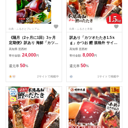
媛県
出典：ふるさとプレミアム
出典：ふるさと本舗
《隔月（2ヶ月に1回）3ヶ月
訳あり「カツオたたき1.5ｋ
定期便》訳あり 海鮮「カツオ
ｇ」かつお 鰹 規格外 サイズ
たたき1.5Kg」規格外 サイズ
不揃い 傷 海鮮 わけあり 人気
高知県 芸西村
高知県 芸西村
不揃い傷 わけあり鰹 人気 ラ
ランキング 本場 高知 かつお
24,000
8,000
寄付金額:
円
寄付金額:
円
ンキング 定期 3回 本場 高知
のたたき
かつおのたたき【高知県共通
50
50
還元率
%
還元率
%
返礼品】冷凍 食品 訳アリか
つおのタタキ【koyofr】故郷
2サイトで掲載中
1サイトで掲載中
納税 24000円 食べ物 秋 旬 熨
斗 のし