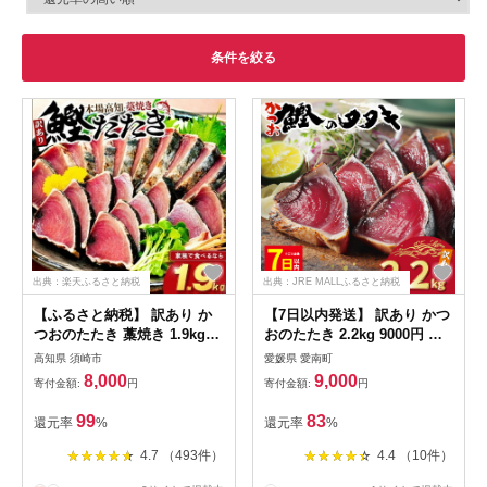
条件を絞る
出典：楽天ふるさと納税
出典：JRE MALLふるさと納税
【ふるさと納税】 訳あり か
【7日以内発送】 訳あり かつ
つおのたたき 藁焼き 1.9kg
おのたたき 2.2kg 9000円 サ
かつおたたき わけあり 不揃
イズ 不揃い 規格外 傷 小分け
高知県 須崎市
愛媛県 愛南町
い 規格外 かつおの藁焼き 鰹
真空 パック 新鮮 鮮魚 天然
8,000
9,000
寄付金額:
円
寄付金額:
円
たたき カツオ 鰹 わら焼きか
鰹 四国一 水揚げ タタキ 冷凍
つお 鰹のたたき 冷凍 ふるさ
大容量 ふるさと納税魚 ふる
99
83
還元率
%
還元率
%
と納税カツオ 高知県 須崎市
さと納税人気 ふるさと納税カ
お刺身 刺身 高知県 須崎市
ツオたたき ふるさと納税
4.7 （493件）
4.4 （10件）
10000円 ふるさと納税冷凍 刺