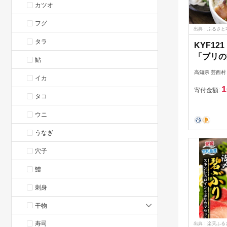
カツオ
フグ
出典：ふるさと
タラ
KYF12
「ブリの
鮎
80g×1
高知県 芸西村
イカ
て応援 
1
ロジェク
寄付金額:
タコ
中 惣菜
食 小分け
ウニ
丼 一人
うなぎ
穴子
鱧
刺身
干物
寿司
出典：楽天ふる