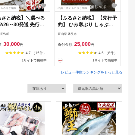
天ふるさと納税
出典：楽天ふるさと納税
出典
るさと納税】＼選べる
【ふるさと納税】 【先行予
【
2/26～30発送 先行予
約】 ひみ寒ぶり しゃぶし
ブ
テレビで紹介ぶりの王
ゃぶ用 ※配送地域限定 期
2
 長島町
富山県 氷見市
愛媛
鰤王 」 まるごと1本
間限定 富山県 氷見市 能登
カ
30,000
25,000
.5kg〜) 先行予約 産地
魚介類 寒ぶり ぶり ブリ 鰤
蔵
額:
円
寄付金額:
円
寄
長島町 特産品 ブラン
加工食品
ロ
4.7 （15件）
4.6 （8件）
 冷蔵 ふるさと納税 ぶ
し
1サイトで掲載中
1サイトで掲載中
身 ぶりしゃぶ ぶり大
鮮
丼 【JFA】jfa-7115-
国
レビュー件数ランキングをもっと見る
15