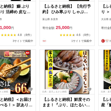
と納税】 鰤 ぶり
【ふるさと納税】 【先行予
【ふ
ぶり 活締め 皮なし
約】 ひみ寒ぶり しゃぶし
り 
 計 1kg 以上 ぶりカ
ゃぶ用 ※配送地域限定 期
ライ
市
富山県 氷見市
大分県 
 南予ビージョイ 冷蔵
間限定 富山県 氷見市 能登
計8袋
1,000
25,000
キンレスロイン ロ
魚介類 寒ぶり ぶり ブリ 鰤
菜 お
円
寄付金額:
円
寄付金
りしゃぶ 刺身 刺し
加工食品
け フ
4.8 （8件）
4.6 （8件）
 漬け丼 漬丼 海鮮
比べ 
3サイトで掲載中
1サイトで掲載中
鍋 しゃぶしゃぶ 国
冷凍 
宇和島 D021-
ジフ
【D
さと納税
出典：楽天ふるさと納税
出典：楽
と納税】＜お届け
【ふるさと納税】鮮度その
【ふ
べる！＞ 訳あり
まま！『ぶり、ほたるい
産「
り身(計22切・2切入
か』生冷凍セット
0.8