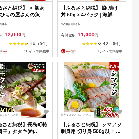
るさと納税】 ＜ 訳あ
【ふるさと納税】 鰤 漬け
＞ ひもの屋さんの魚フ
丼 60g × 4パック | 海鮮 丼
セット (5種類以上・合
醤油漬け 活き締め ブリ ぶ
佐伯市
高知県 須崎市
) おかず おつまみ 惣
り 惣菜 漬丼 お手軽 おかず
12,000
11,000
弁当 揚げるだけ 小分
魚 刺身 小分け ギフト 人気
額:
円
寄付金額:
円
ライ 詰め合わせ 食べ
加工品 お茶漬け 冷凍 時短
4.8 （6件）
4.2 （5件）
鯖 さば 国産 大分県産
国産 産地直送 みなみ丸 高
4サイトで掲載中
3サイトで掲載中
魚 鯛 たい 鯵 あじ ア
知県 須崎市 ふるさと納税
ライ 鰤 ぶりきびなご
漬け丼
L28】【鶴見食賓館】
天ふるさと納税
出典：楽天ふるさと納税
るさと納税】長島町特
【ふるさと納税】 シマアジ
鰤王」タタキ(約
刺身用 切り身 500g以上 し
kg・2節) 国産 鹿児島県
まあじ 縞鯵 小分け 養殖 冷