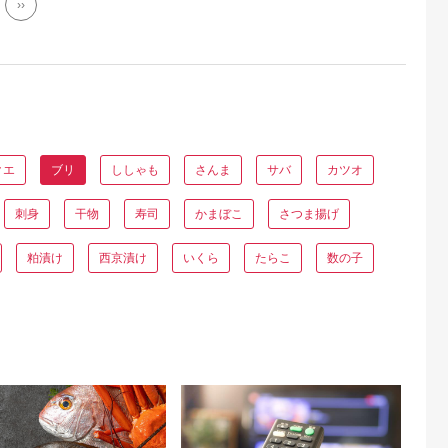
››
クエ
ブリ
ししゃも
さんま
サバ
カツオ
刺身
干物
寿司
かまぼこ
さつま揚げ
粕漬け
西京漬け
いくら
たらこ
数の子