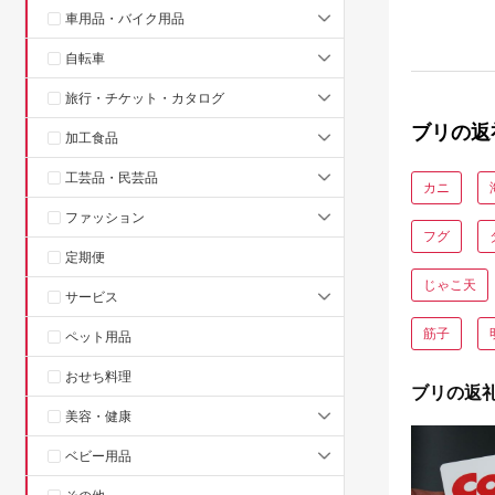
車用品・バイク用品
自転車
旅行・チケット・カタログ
ブリの返
加工食品
工芸品・民芸品
カニ
ファッション
フグ
定期便
じゃこ天
サービス
筋子
ペット用品
おせち料理
ブリの返
美容・健康
ベビー用品