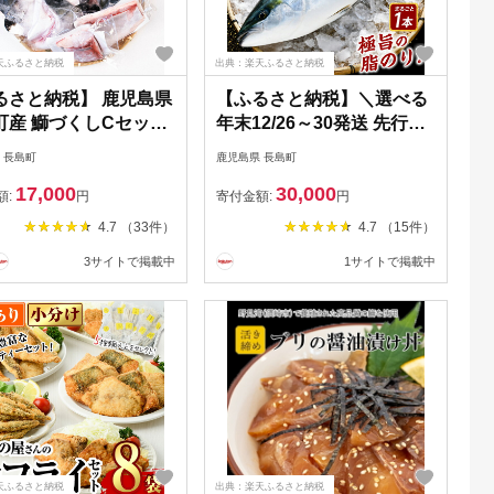
天ふるさと納税
出典：楽天ふるさと納税
るさと納税】 鹿児島県
【ふるさと納税】＼選べる
町産 鰤づくしCセット
年末12/26～30発送 先行予
種)国産 ブリ ぶり 刺身
約／テレビで紹介ぶりの王
 長島町
鹿児島県 長島町
 ブロック 鰤カマ 切
様「 鰤王 」 まるごと1本
17,000
30,000
アラ 塩焼き セット 丼
(約3.5kg〜) 先行予約 産地
額:
円
寄付金額:
円
ず おつまみ しゃぶし
直送 長島町 特産品 ブラン
4.7 （33件）
4.7 （15件）
 ぶりしゃぶ 急速冷凍
ド 鰤 冷蔵 ふるさと納税 ぶ
3サイトで掲載中
1サイトで掲載中
水産】houtoku-
り 刺身 ぶりしゃぶ ぶり大
根 海鮮丼 【JFA】jfa-7115-
26
天ふるさと納税
出典：楽天ふるさと納税