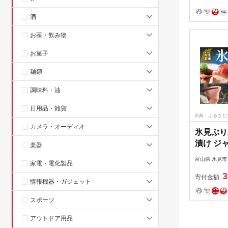
酒
お茶・飲み物
お菓子
麺類
調味料・油
日用品・雑貨
出典：ふるさと
カメラ・オーディオ
氷見ぶり
漬け ジ
楽器
見市
富山県 氷見市
家電・電化製品
3
寄付金額:
情報機器・ガジェット
スポーツ
アウトドア用品