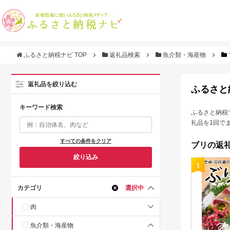
ふるさと納税ナビ TOP
返礼品検索
魚介類・海産物
返礼品を絞り込む
ふるさと
キーワード検索
ふるさと納税
礼品を1回で
すべての条件をクリア
ブリの返礼
絞り込み
1
カテゴリ
選択中
肉
魚介類・海産物