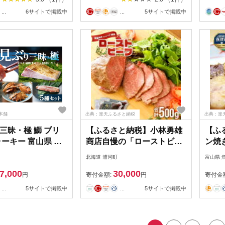
ぶり
...
6サイトで掲載中
...
5サイトで掲載中
水産】
本舗
出典：楽天ふるさと納税
出典：楽
三昧・極 鰤 ブリ
【ふるさと納税】小林勇雄
【ふ
ャーキー 富山県 氷
商店自慢の「ローストビー
ン焼
フ」合計500g[25-1346] 北
干物
北海道 浦河町
富山県 
海道 浦河町 ローストビー
り」 
7,000
30,000
フ みついし牛 国産和牛 手
マオ
円
寄付金額:
円
寄付金
づくり 送料無料
干物
...
5サイトで掲載中
...
5サイトで掲載中