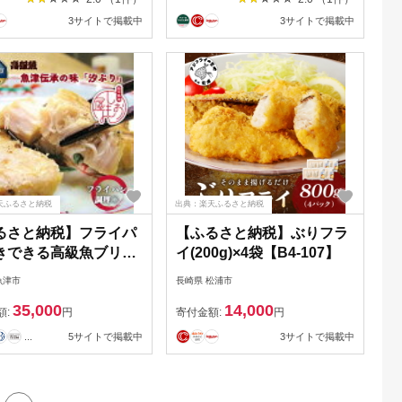
しゃぶ 急速冷凍【宝徳
3サイトで掲載中
3サイトで掲載中
houtoku-7077
天ふるさと納税
出典：楽天ふるさと納税
るさと納税】フライパ
【ふるさと納税】ぶりフラ
きできる高級魚ブリの
イ(200g)×4袋【B4-107】
・魚津伝承の味「汐ぶ
魚津市
長崎県 松浦市
富山 魚津 鰤 汐ブリ ハ
35,000
14,000
カ海の幸 【魚貝類・
額:
円
寄付金額:
円
・ブリの干物・ぶり】
...
5サイトで掲載中
3サイトで掲載中