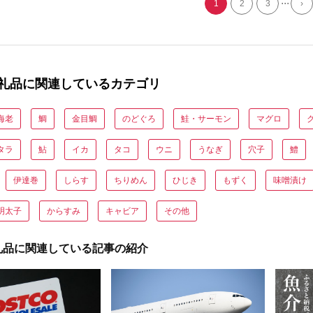
...
1
2
3
›
礼品に関連しているカテゴリ
海老
鯛
金目鯛
のどぐろ
鮭・サーモン
マグロ
タラ
鮎
イカ
タコ
ウニ
うなぎ
穴子
鱧
伊達巻
しらす
ちりめん
ひじき
もずく
味噌漬け
明太子
からすみ
キャビア
その他
礼品に関連している記事の紹介