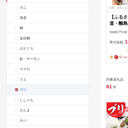
カニ
出典：楽天ふる
【ふるさ
海老
道・離島
鯛
ぶりのお
宮崎県 門川町
550g)
金目鯛
1
鰤 ぶり
寄付金額:
ぶ 冷蔵 
のどぐろ
【UZ-
鮭・サーモン
マグロ
クエ
対象返礼品
61
件
ブリ
ししゃも
さんま
サバ