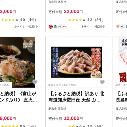
富山県 氷見市
鹿児島県
：1回・隔月3回) 定
産 ブ
2,000
22,000
かず おつまみ 小分
鮮 海
円
寄付金額:
円
寄付金
 鯖 切り身 骨取り
真空パ
4.0 （4件）
4.3 （3件）
簡単調理 自然解凍
まみ 
2サイトで掲載中
...
6サイトで掲載中
当 惣菜 焼き魚 塩
7112
いてますシリーズ
・DL32】【鶴見食
さと納税
出典：楽天ふるさと納税
出典：楽
と納税】《富山が
【ふるさと納税】訳あり 北
【ふ
ンドぶり》 直火で
海道知床羅臼産 天然 ぶり
長島
ひみ寒ぶりのたたき
切り落とし（加熱用）
(全5
北海道 羅臼町
鹿児島県
2kg（500g×4袋） 生産者
用 ブ
9,000
12,000
支援 応援
アラ 
円
寄付金額:
円
寄付金
ず 
5.0 （1件）
2.0 （1件）