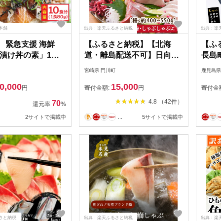
本舗
出典：楽天ふるさと納税
出典：楽
1 緊急支援 海鮮
【ふるさと納税】【北海
【ふ
漬け丼の素」1食
道・離島配送不可】日向灘
長島
0P《迷子の鰤を食べ
ぶりのお刺身(約400～
(全4
宮崎県 門川町
鹿児島県
養殖生産業者応援プ
550g)魚介 魚 旬 海鮮 ブリ
刺身用
0,000
15,000
ト》応援 順次出荷
鰤 ぶり柵 刺身 しゃぶしゃ
り身 
円
寄付金額:
円
寄付金
 そうざい冷凍 保存
ぶ 冷蔵 宮崎県 門川町【UZ-
おか
4.8 （42件）
70
還元率
%
 パック 高知 海鮮
03】【請関水産】
ゃぶ
2サイトで掲載中
...
5サイトで掲載中
【宝徳
7079
さと納税
出典：楽天ふるさと納税
出典：楽