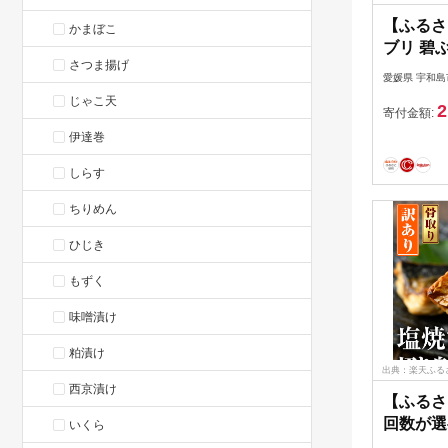
【ふるさ
かまぼこ
ブリ 碧
さつま揚げ
2節~3節
愛媛県 宇和島
マ 1個
じゃこ天
2
活〆 ス
寄付金額:
イン ぶ
伊達巻
身 たたき
しらす
丼 寿司 
産 愛媛 
ちりめん
150009
ひじき
もずく
味噌漬け
粕漬け
出典：楽天ふる
西京漬け
【ふるさ
回数が選
いくら
サバ 切