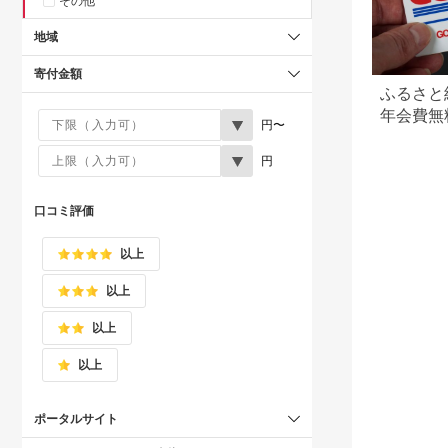
その他
地域
寄付金額
ふるさと
年会費無
円〜
らえる？
円
口コミ評価
以上
以上
以上
以上
ポータルサイト