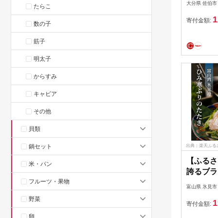
大分県 佐伯市
たらこ
り×11袋
1
期便 お
寄付金額:
数の子
け 個包装
骨抜き 
筋子
国産 お弁
明太子
サバ 焼
【DL24
からすみ
賓館】
キャビア
その他
貝類
鍋セット
出典：楽天ふる
【ふるさ
米・パン
誇るブラ
フルーツ・果物
炙った 
富山県 氷見市
〈冷凍〉
野菜
1
寄付金額:
卵