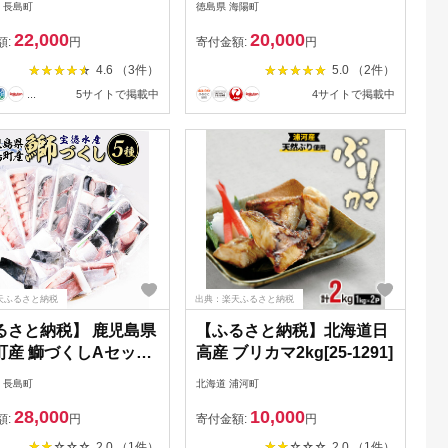
 長島町
徳島県 海陽町
リ ぶり 鰤 ぶりおう 海
凍
22,000
20,000
産物 魚介 ブランド 魚
額:
円
寄付金額:
円
ック 冷凍 刺身 おつ
4.6 （3件）
5.0 （2件）
産地直送【JFA】jfa-
...
5サイトで掲載中
4サイトで掲載中
天ふるさと納税
出典：楽天ふるさと納税
るさと納税】 鹿児島県
【ふるさと納税】北海道日
町産 鰤づくしAセット
高産 ブリカマ2kg[25-1291]
種)国産 ぶり 刺身 刺身
 長島町
北海道 浦河町
ロック 鰤カマ 切り身
28,000
10,000
塩焼き セット 丼 おか
額:
円
寄付金額:
円
おつまみ しゃぶしゃぶ
2.0 （1件）
2.0 （1件）