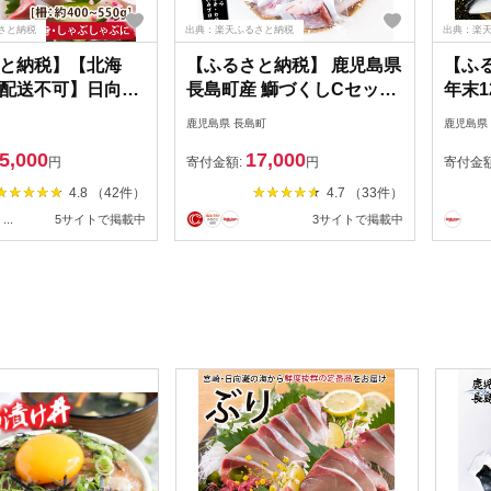
さと納税
出典：楽天ふるさと納税
出典：楽
と納税】【北海
【ふるさと納税】 鹿児島県
【ふ
配送不可】日向灘
長島町産 鰤づくしCセット
年末1
刺身(約400～
(全4種)国産 ブリ ぶり 刺身
約／
鹿児島県 長島町
鹿児島県
魚介 魚 旬 海鮮 ブリ
刺身用 ブロック 鰤カマ 切
様「 
5,000
17,000
柵 刺身 しゃぶしゃ
り身 アラ 塩焼き セット 丼
(約3
円
寄付金額:
円
寄付金
宮崎県 門川町
おかず おつまみ しゃぶし
直送 
4.8 （42件）
4.7 （33件）
03】【請関水産】
ゃぶ ぶりしゃぶ 急速冷凍
ド 鰤
...
5サイトで掲載中
3サイトで掲載中
【宝徳水産】houtoku-
り 刺
7079
根 海鮮
26