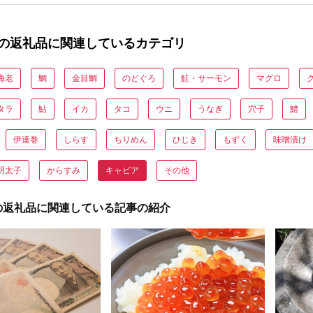
の返礼品に関連しているカテゴリ
海老
鯛
金目鯛
のどぐろ
鮭・サーモン
マグロ
タラ
鮎
イカ
タコ
ウニ
うなぎ
穴子
鱧
伊達巻
しらす
ちりめん
ひじき
もずく
味噌漬け
明太子
からすみ
キャビア
その他
の返礼品に関連している記事の紹介