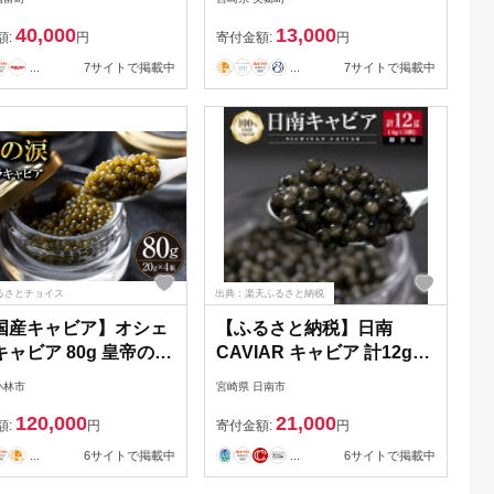
40,000
13,000
額:
円
寄付金額:
円
...
7サイトで掲載中
...
7サイトで掲載中
るさとチョイス
出典：楽天ふるさと納税
国産キャビア】オシェ
【ふるさと納税】日南
ャビア 80g 皇帝の涙
CAVIAR キャビア 計12g
チョウザメ 魚卵 宮崎
4g 3個 魚卵 魚介 魚貝 国産
小林市
宮崎県 日南市
小林市
食品 加工品 おつまみ 三大
120,000
21,000
珍味 黒いダイヤ 贅沢 高級
額:
円
寄付金額:
円
上質 ご褒美 お祝い 記念日
...
6サイトで掲載中
...
6サイトで掲載中
イベント パーティー オー