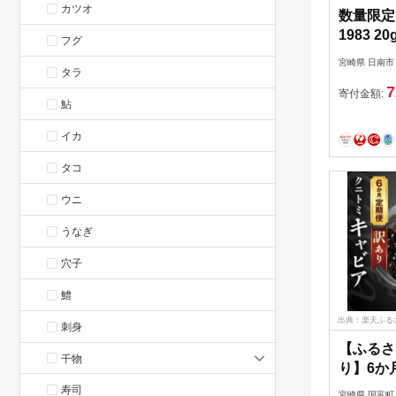
カツオ
数量限定
1983 
フグ
日南市ふ
宮崎県 日南市
タラ
ナル セッ
7
国産 お
寄付金額:
鮎
いダイヤ
お祝い 
イカ
ーティー
タコ
合わせ 送
ウニ
うなぎ
穴子
鱧
出典：楽天ふる
刺身
【ふるさ
干物
り】6か
キャビア 
寿司
宮崎県 国富町