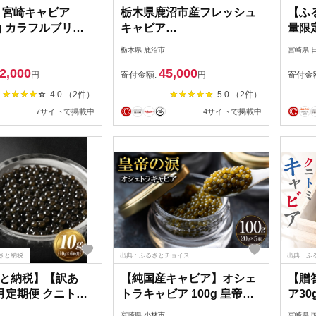
 宮崎キャビア
栃木県鹿沼市産フレッシュ
【ふ
20g カラフルブリニ
キャビア
量限
るさと納税オリジ
TOCHIGICAVIAR「K」
崎県
栃木県 鹿沼市
宮崎県 
ト 魚卵 魚介 魚貝
20g 【おもなしセレクショ
せ セ
2,000
45,000
つまみ 三大珍味 黒
ン2026年受賞】 ｜ 国産 キ
介 魚
円
寄付金額:
円
寄付金
 贅沢 高級 ご褒美
ャビア チョウザメ 魚卵 高
希少 
4.0 （2件）
5.0 （2件）
記念日 おすすめ パ
級 グルメ 魚介 お祝い 記念
イヤ 
...
7サイトで掲載中
4サイトで掲載中
 オードブル 詰め
日 冷凍 珍味
まみ 
料無料_JB4-25
パー
料
さと納税
出典：ふるさとチョイス
出典：ふ
と納税】【訳あ
【純国産キャビア】オシェ
【贈
月定期便 クニトミ
トラキャビア 100g 皇帝の
ア30
10g
涙 国産 チョウザメ 魚卵 宮
宮崎県 小林市
宮崎県 