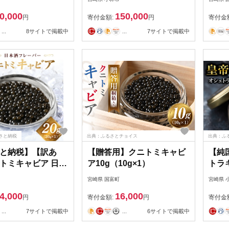
崎県 小林市
0,000
150,000
円
寄付金額:
円
寄付金
...
8サイトで掲載中
...
7サイトで掲載中
さと納税
出典：ふるさとチョイス
出典：ふ
と納税】【訳あ
【贈答用】クニトミキャビ
【純
トミキャビア 日本
ア10g（10g×1）
トラキ
バー
国産 
宮崎県 国富町
宮崎県 
g×1）
県 
4,000
16,000
円
寄付金額:
円
寄付金
...
7サイトで掲載中
...
6サイトで掲載中