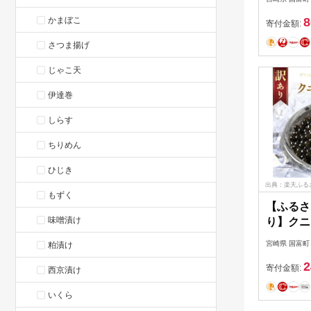
かまぼこ
8
寄付金額:
さつま揚げ
じゃこ天
伊達巻
しらす
ちりめん
ひじき
出典：楽天ふる
もずく
【ふるさ
味噌漬け
り】クニ
酒フレー
宮崎県 国富町
粕漬け
20g（20
2
寄付金額:
西京漬け
いくら