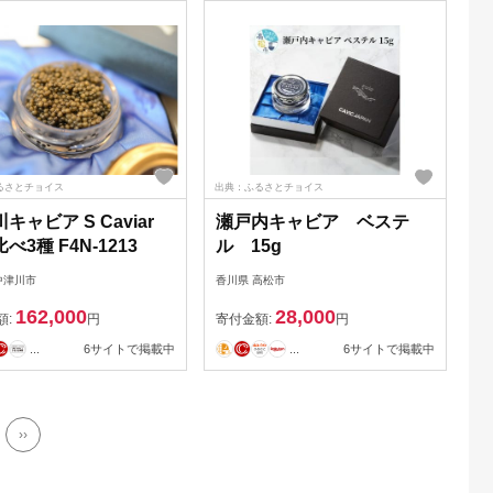
ドブル お取り寄せ グルメ
おすすめ ギフト プレゼン
ト 贈り物 宮崎県 日南市 送
料無料
るさとチョイス
出典：ふるさとチョイス
キャビア S Caviar
瀬戸内キャビア ベステ
べ3種 F4N-1213
ル 15g
中津川市
香川県 高松市
162,000
28,000
額:
円
寄付金額:
円
...
6サイトで掲載中
...
6サイトで掲載中
››