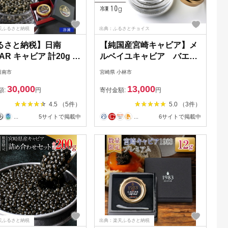
天ふるさと納税
出典：ふるさとチョイス
るさと納税】日南
【純国産宮崎キャビア】メ
IAR キャビア 計20g 魚
ルベイユキャビア バエリ
黒いダイヤ チョウザメ
<10g：冷凍タイプ>
日南市
宮崎県 小林市
魚貝 日南市産 国産 食
30,000
13,000
気 高級 上質 贅沢 高級
額:
円
寄付金額:
円
三大珍味 水産物 おつ
4.5 （5件）
5.0 （3件）
ご褒美 記念日 お祝い
...
5サイトで掲載中
...
6サイトで掲載中
ティー 贈り物 ギフト
ゼント お取り寄せ グ
おすすめ 宮崎県 送料
天ふるさと納税
出典：楽天ふるさと納税