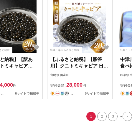
さと納税
出典：楽天ふるさと納税
出典：ふ
と納税】【訳あ
【ふるさと納税】【贈答
中津川
トミキャビア
用】クニトミキャビア 日本
食べ比
×1)
酒フレーバー
宮崎県 国富町
岐阜県 
20g（20g×1）
4,000
28,000
円
寄付金額:
円
寄付金
...
6サイトで掲載中
...
6サイトで掲載中
...
1
2
3
›