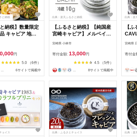
さと納税
出典：楽天ふるさと納税
出典：楽
と納税】数量限定
【ふるさと納税】【純国産
【ふ
品 キャビア 地鶏
宮崎キャビア】メルベイユ
CAV
セット 全6種類 炭火
キャビア バエリ＜10g：
卵 
宮崎県 小林市
宮崎県 
 三大珍味 高級 黒
冷蔵タイプ＞
魚介 
0,000
13,000
魚卵 魚介 魚貝 国
品 人
円
寄付金額:
円
寄付金
加工品 惣菜 簡単調
希少 
5.0 （6件）
4.5 （5件）
ゼント 贈り物 ギフ
まみ 
...
6サイトで掲載中
...
8サイトで掲載中
 お祝い 記念日 パ
パー
 お取り寄せ グル
プレ
県 日南市 送料無料
ルメ 
無料
チョイス
出典：ふるさとチョイス
出典：楽