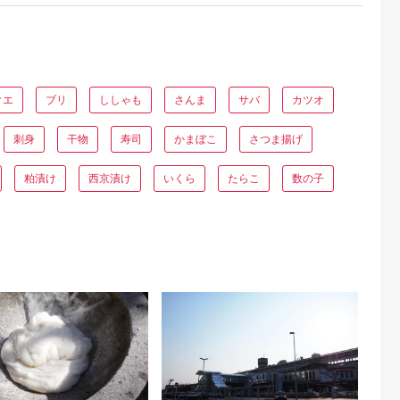
クエ
ブリ
ししゃも
さんま
サバ
カツオ
刺身
干物
寿司
かまぼこ
さつま揚げ
粕漬け
西京漬け
いくら
たらこ
数の子