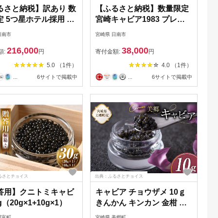
るさと納税】訳あり 数
【ふるさと納税】数量限定
定 5つ星ホテル採用 宮
宮崎キャビア1983 プレミ
産 キャビア 詰め合わ
アム 12g 魚卵 魚介 魚貝 国
日南市
宮崎県 日南市
ット 合計200g 魚卵 魚
産 食品 加工品 三大珍味 黒
216,000
38,000
貝 国産 熟成 新鮮 高級
いダイヤ 大粒 最高級 贅沢
額:
円
寄付金額:
円
食品 三大珍味 黒いダ
上品 おすすめ ギフト プレ
5.0 （1件）
4.0 （1件）
おすすめ 水産物 おつ
ゼント 贈答 贈り物 パーテ
...
6サイトで掲載中
...
6サイトで掲載中
ご褒美 お祝い 記念日
ィー おもてなし ご褒美 お
ティー 日南市 送料無
祝い 記念日 日南市 送料無
料
るさとチョイス
出典：ふるさとチョイス
答用】クニトミキャビ
キャビア チョウザメ 10ｇ
g（20g×1+10g×1）
きんかん キンカン 金柑 フ
レーバー 冷凍 宮崎県産
国富町
宮崎県 美郷町