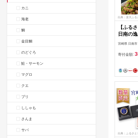
カニ
出典：楽天ふる
海老
【ふるさ
鯛
日南の逸
コラボ 
金目鯛
宮崎県 日南市
焼 地頭鶏
のどぐろ
3
いダイヤ 
寄付金額:
産 食品 
鮭・サーモン
理 プレ
ト ご褒美
マグロ
ーティー
クエ
メ 宮崎
ブリ
ししゃも
さんま
サバ
出典：ふるさと