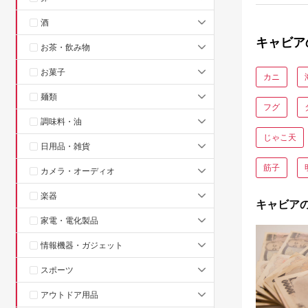
酒
キャビア
お茶・飲み物
お菓子
カニ
麺類
フグ
調味料・油
じゃこ天
日用品・雑貨
筋子
カメラ・オーディオ
楽器
キャビア
家電・電化製品
情報機器・ガジェット
スポーツ
アウトドア用品