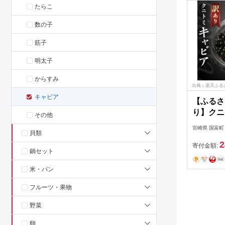
たらこ
数の子
筋子
明太子
からすみ
出典：楽天ふる
キャビア
【ふるさ
り】クニ
その他
20g(20g
宮崎県 国富町
貝類
2
寄付金額:
鍋セット
米・パン
フルーツ・果物
野菜
卵