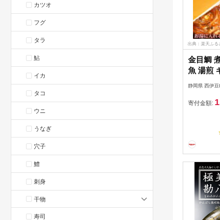
カツオ
フグ
タラ
出典：楽天ふる
鮎
金目鯛 煮
魚 湯煎 
イカ
暮 西伊豆
静岡県 西伊豆
の「金目
タコ
1
ト」
寄付金額:
ウニ
うなぎ
穴子
鱧
刺身
干物
寿司