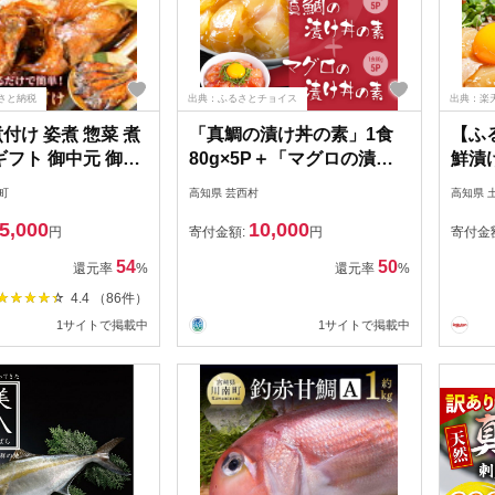
さと納税
出典：ふるさとチョイス
出典：楽
付け 姿煮 惣菜 煮
「真鯛の漬け丼の素」1食
【ふ
ギフト 御中元 御歳
80g×5P＋「マグロの漬け
鮮漬け
 伊豆 静岡 海産屋
丼の素」1食80g×5P《迷子
ンパチ
町
高知県 芸西村
高知県 
鯛ファミリーセッ
の真鯛を食べて応援 養殖生
け丼 
5,000
10,000
産業者応援プロジェクト》
油漬け
円
寄付金額:
円
寄付金
揃い 
54
50
還元率
%
還元率
%
べ比べ
4.4 （86件）
品 保
1サイトで掲載中
1サイトで掲載中
し 簡
6000