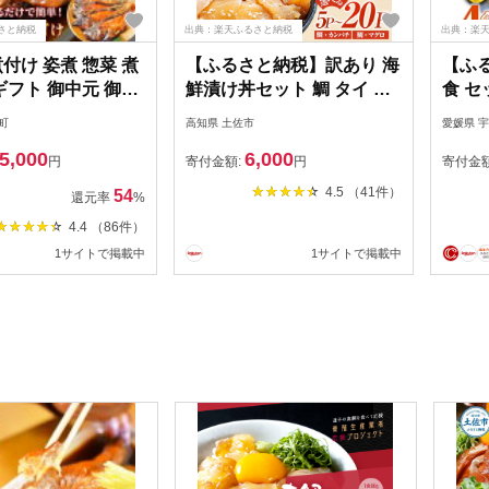
さと納税
出典：楽天ふるさと納税
出典：楽
付け 姿煮 惣菜 煮
【ふるさと納税】訳あり 海
【ふる
ギフト 御中元 御歳
鮮漬け丼セット 鯛 タイ カ
食 セ
 伊豆 静岡 海産屋
ンパチ マグロ 5P ～ 20P 漬
鯛めし
町
高知県 土佐市
愛媛県 
鯛ファミリーセッ
け丼 漬け魚 海鮮 海鮮丼 醤
鯛 鯛 
5,000
6,000
油漬け 訳アリ わけあり 不
お刺身
円
寄付金額:
円
寄付金
揃い 規格外 人気 白身魚 食
郷土料
4.5 （41件）
54
還元率
%
べ比べ 時短 個包装 冷凍 食
の幸 
4.4 （86件）
品 保存食 小分け 一人暮ら
小分け
1サイトで掲載中
1サイトで掲載中
し 簡単 便利 鯛めし 惣菜
国産 
6000円 11000円 20000円
1500