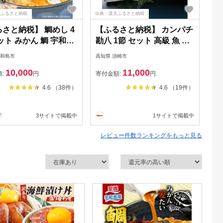
天ふるさと納税
出典：楽天ふるさと納税
出典
さと納税】 鯛めし 4
【ふるさと納税】 カンパチ
【
ット みかん 鯛 宇和島
勘八 1節 セット 高級 魚 極
ー
 南予ビージョイ 真
美勘八 産地直送 刺身 照り
A
宇和島市
高知県 須崎市
宮崎
マダイ タイ tai 刺身
焼き 刺し身 高知県 須崎市
イ
10,000
11,000
 漬け丼 漬け 海鮮丼
ふるさと納税カンパチ ふる
額:
円
寄付金額:
円
寄
理 鯛飯 海鮮 人気 海
さと納税勘八 ふるさと納税
4.6 （38件）
4.6 （19件）
魚介 人気加工品 冷凍
ふるさと
 パック お手軽 便利
3サイトで掲載中
1サイトで掲載中
愛媛 宇和島 D010-
04
レビュー件数ランキングをもっと見る