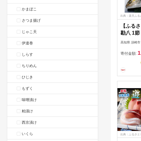
かまぼこ
出典：楽天ふる
さつま揚げ
【ふるさ
じゃこ天
勘八 1節
美勘八 
高知県 須崎市
伊達巻
焼き 刺
1
ふるさと
寄付金額:
しらす
さと納税
ちりめん
ふるさと
ひじき
もずく
味噌漬け
粕漬け
西京漬け
いくら
出典：ふるさと