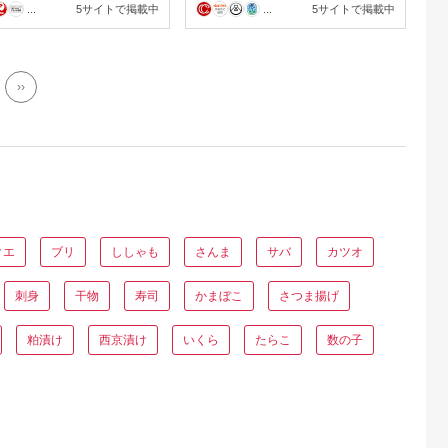
産物 魚介 刺身 煮物 焼
土料理 人気 加工品 冷凍 産
...
5サイトで掲載中
...
5サイトで掲載中
おつまみ 【JFA】jfa-
地直送 国産 愛媛 宇和島
D012-062003
››
クエ
ブリ
ししゃも
さんま
サバ
カツオ
刺身
干物
寿司
かまぼこ
さつま揚げ
粕漬け
西京漬け
いくら
たらこ
数の子