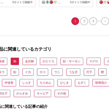
 魚 魚介 しゃぶし
鮮 海
...
5サイトで掲載中
...
5サイトで掲載中
たき 冷凍 産地直送
き魚 
 国産 愛媛 宇和島
7121
2003
...
1
2
3
›
品に関連しているカテゴリ
海老
鯛
金目鯛
のどぐろ
鮭・サーモン
マグロ
タラ
鮎
イカ
タコ
ウニ
うなぎ
穴子
鱧
伊達巻
しらす
ちりめん
ひじき
もずく
味噌漬け
明太子
からすみ
キャビア
その他
品に関連している記事の紹介