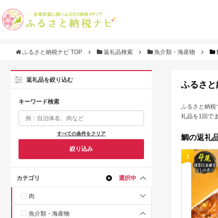
ふるさと納税ナビ TOP
返礼品検索
魚介類・海産物
返礼品を絞り込む
ふるさと
キーワード検索
ふるさと納税
礼品を1回で
すべての条件をクリア
鯛の返礼品
絞り込み
1
カテゴリ
選択中
肉
魚介類・海産物