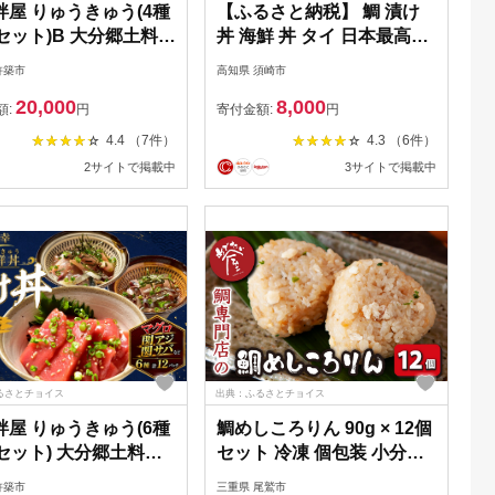
絆屋 りゅうきゅう(4種
【ふるさと納税】 鯛 漬け
セット)B 大分郷土料理
丼 海鮮 丼 タイ 日本最高峰
と納税 魚 冷凍 加工
評価のマダイ 海援鯛の漬け
杵築市
高知県 須崎市
菜 おすすめ おいしい
丼 セット お茶漬け 産地直
20,000
8,000
詰め合わせ おせち セ
送 高知県 須崎市
額:
円
寄付金額:
円
産地直送 国産 大分県
4.4 （7件）
4.3 （6件）
漬け 真空パック 小分
2サイトで掲載中
3サイトで掲載中
菜 人気 海鮮丼 漬け丼
 関あじ 関サバ 関さ
の日 父の日 ＜101-
_5＞
るさとチョイス
出典：ふるさとチョイス
絆屋 りゅうきゅう(6種
鯛めしころりん 90g × 12個
セット) 大分郷土料理
セット 冷凍 個包装 小分け
と納税 魚 冷凍 加工
レンジ おにぎり おむすび
杵築市
三重県 尾鷲市