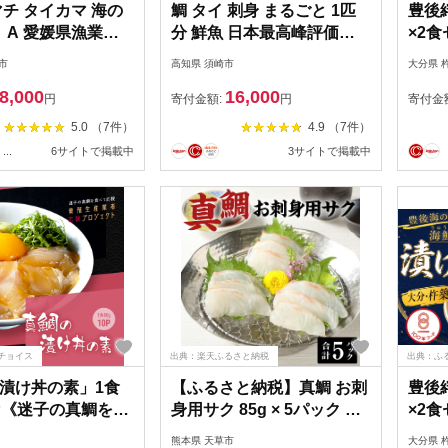
マチ タイカマ 海の
鯛 タイ 刺身 まるごと 1匹
豊後
ト A 愛媛県漁業協
分 鮮魚 日本最高峰評価の
×2食
子支所 遊子 鯛 タ
マダイ ブランド 海援鯛 魚
ふるさ
市
高知県 須崎市
大分県 
 出世魚 ブリ 鰤 刺
産地直送 高知県 須崎市
品 惣
8,000
16,000
身 刺し身 お刺し身
刺身 
円
寄付金額:
円
寄付金
 ブロック 加工 海
ット 
5.0 （7件）
4.9 （7件）
ト 魚 しゃぶしゃ
海鮮 
...
6サイトで掲載中
3サイトで掲載中
 アレンジ 冷凍 産
け 惣
国産 愛媛 宇和島
関アジ
2001
ば 鯛 タイ たい 鰤 ブリ ぶ
り 母
003
チョイス
出典：楽天ふるさと納税
出典：ふ
漬け丼の素」1食
【ふるさと納税】真鯛 お刺
豊後
0P《迷子の真鯛を食
身用サク 85g × 5パック 計
×2食
 養殖生産業者応援
425g 骨抜き 済み 骨なし 小
ふるさ
熊本県 天草市
大分県 