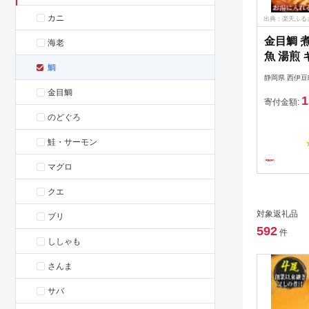
カニ
出典：楽天ふる
金目鯛 煮
海老
魚 湯煎 
鯛
暮 西伊豆
静岡県 西伊豆
の「金目
金目鯛
1
ト」
寄付金額:
のどぐろ
鮭・サーモン
マグロ
クエ
対象返礼品
ブリ
592
件
ししゃも
さんま
サバ