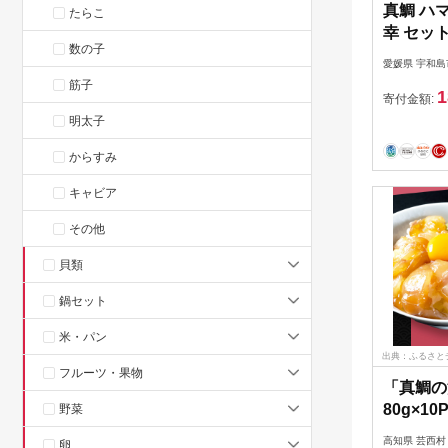
真鯛 ハ
たらこ
幸 セッ
数の子
同組合遊
愛媛県 宇和島
イ マダイ
筋子
1
身 お刺
寄付金額:
フィーレ
明太子
の幸セッ
からすみ
ぶ たたき
地直送 
キャビア
D018-02
その他
貝類
鍋セット
米・パン
出典：ふるさと
フルーツ・果物
「真鯛の
80g×1
野菜
べて応援
高知県 芸西村
卵