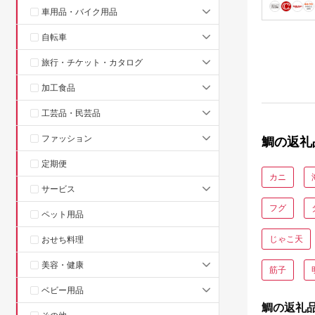
ック 加工
車用品・バイク用品
ゃぶ た
数量限定
自転車
D024-02
旅行・チケット・カタログ
加工食品
工芸品・民芸品
ファッション
鯛の返礼
定期便
カニ
サービス
フグ
ペット用品
じゃこ天
おせち料理
美容・健康
筋子
ベビー用品
鯛の返礼