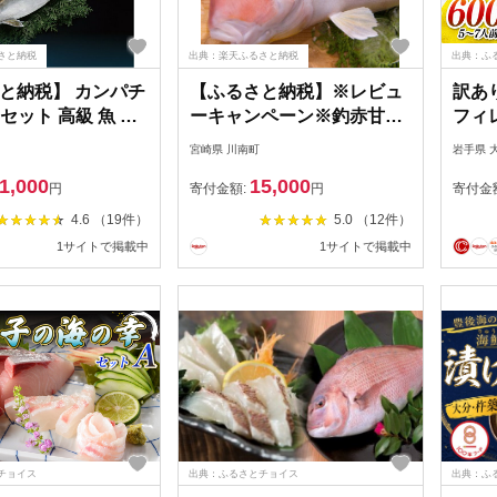
さと納税
出典：楽天ふるさと納税
出典：ふ
と納税】 カンパチ
【ふるさと納税】※レビュ
訳あり
 セット 高級 魚 極
ーキャンペーン※釣赤甘鯛
フィレ
産地直送 刺身 照り
A 宮崎県産 日向灘 アマダ
イ 魚
宮崎県 川南町
岩手県 
し身 高知県 須崎市
イ 送料無料 D04408
しゃ
1,000
15,000
納税カンパチ ふる
き物 
円
寄付金額:
円
寄付金
勘八 ふるさと納税
エル 
4.6 （19件）
5.0 （12件）
し身 
1サイトで掲載中
1サイトで掲載中
陸産 
渡応
チョイス
出典：ふるさとチョイス
出典：ふ