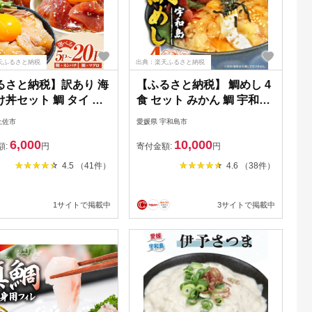
天ふるさと納税
出典：楽天ふるさと納税
るさと納税】訳あり 海
【ふるさと納税】 鯛めし 4
丼セット 鯛 タイ カ
食 セット みかん 鯛 宇和島
 マグロ 5P ～ 20P 漬
鯛めし 南予ビージョイ 真
土佐市
愛媛県 宇和島市
漬け魚 海鮮 海鮮丼 醤
鯛 鯛 マダイ タイ tai 刺身
6,000
10,000
 訳アリ わけあり 不
お刺身 漬け丼 漬け 海鮮丼
額:
円
寄付金額:
円
規格外 人気 白身魚 食
郷土料理 鯛飯 海鮮 人気 海
4.5 （41件）
4.6 （38件）
 時短 個包装 冷凍 食
の幸 魚介 人気加工品 冷凍
存食 小分け 一人暮ら
小分け パック お手軽 便利
1サイトで掲載中
3サイトで掲載中
単 便利 鯛めし 惣菜
国産 愛媛 宇和島 D010-
円 11000円 20000円
150004