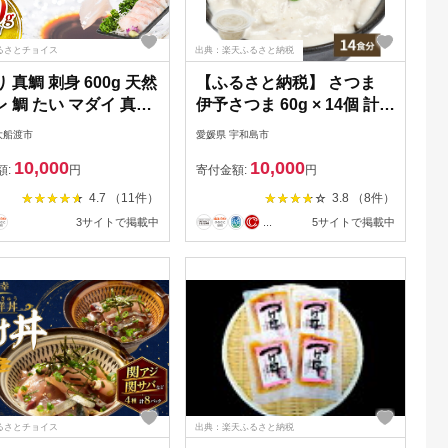
るさとチョイス
出典：楽天ふるさと納税
 真鯛 刺身 600g 天然
【ふるさと納税】 さつま
 鯛 たい マダイ 真タ
伊予さつま 60g × 14個 計
 魚介 刺身 お刺身 冷凍
14食分 河野鮮魚店 さつま
大船渡市
愛媛県 宇和島市
ぶしゃぶ 鯛しゃぶ 焼
飯 さつま汁 真鯛 鯛 たい 白
10,000
10,000
鯛めし 鯛茶漬け ムニ
身魚 魚 魚介 味噌 みそ 麦味
額:
円
寄付金額:
円
天ぷら 焼き魚 寿司 刺
噌 麦みそ 出汁 だし 丼 ごは
4.7 （11件）
3.8 （8件）
小分け ご飯 おかず 三
ん ご飯 薬味 おすすめ 冷凍
3サイトで掲載中
...
5サイトで掲載中
岩手県 大船渡市 大船
簡単調理 小分け パック 郷
援
土料理 特産品 国産 愛媛 宇
和島 D010-177001
るさとチョイス
出典：楽天ふるさと納税