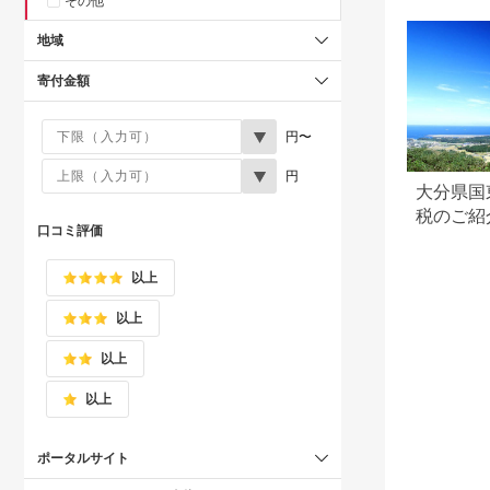
その他
地域
寄付金額
円〜
円
大分県国
税のご紹
口コミ評価
以上
以上
以上
以上
ポータルサイト