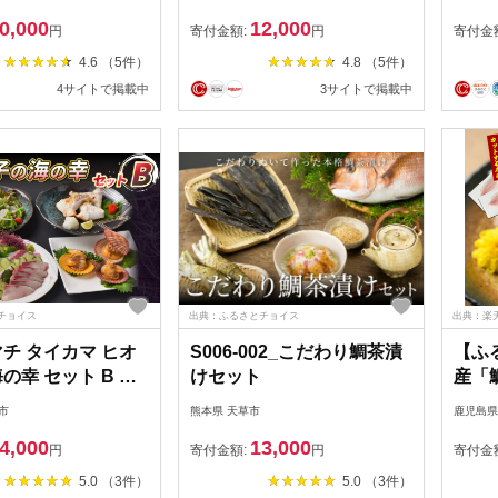
クト》
分け 便利 真空パック 鮮度
品 惣
0,000
12,000
抜群 新鮮 脂乗り 鯛 魚 刺身
刺身 
円
寄付金額:
円
寄付金
用 柵 アクアパッツァ カル
ット 
4.6 （5件）
4.8 （5件）
パッチョ おかず お弁当 ア
海鮮 
4サイトで掲載中
3サイトで掲載中
レンジ 料理 冷凍 氷水解凍
け 惣
流水解凍 熊本県 天草市 お
鮪 マ
取り寄せ 送料無料
あじ 関
タチウ
たい 
の日 
チョイス
出典：ふるさとチョイス
出典：楽
マチ タイカマ ヒオ
S006-002_こだわり鯛茶漬
【ふ
の幸 セット B 愛
けセット
産「
協同組合遊子支所
ン 選
市
熊本県 天草市
鹿児島県
タイ マダイ 出世魚
ット
4,000
13,000
貝 刺身 お刺身 刺し
お刺
円
寄付金額:
円
寄付金
し身 フィーレ ブロ
鹿児島
5.0 （3件）
5.0 （3件）