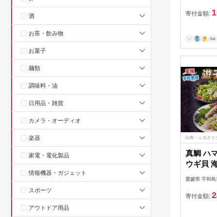
プロジェ
1
寄付金額:
酒
お茶・飲み物
お菓子
麺類
調味料・油
日用品・雑貨
カメラ・オーディオ
楽器
出典：ふるさと
真鯛 ハ
家電・電化製品
ウギ貝 海
情報機器・ガジェット
媛県漁業
愛媛県 宇和島
遊子 鯛 
スポーツ
2
ブリ 鰤 
寄付金額:
身 お刺
アウトドア用品