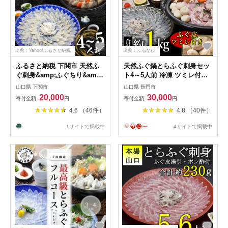
出典：Yahoo!ふるさと納税
出典：ふるなび
ふるさと納税 下関市 天然ふ
天然ふぐ鍋とらふぐ刺身セッ
ぐ刺身&amp;ふぐちり&amp;
ト4～5人前 冷凍 ツミレ付き
唐揚げセット 冷凍 まふぐ刺
【山口県 ふぐ ふぐ刺し ふぐ
山口県 下関市
山口県 長門市
し身 ふぐ鍋 BV017
ちり ふぐ鍋 ひれ酒 人気 国産
20,000
30,000
寄付金額:
円
寄付金額:
円
とらふぐ 宴会 板前 ポン酢 薬
4.6 （46件）
4.8 （40件）
味 家族 配送日指定可能 日時
指定可能 】 (1306)
1サイトで掲載中
4サイトで掲載中