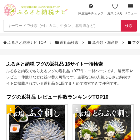
限度額をチェック
お気に入り
メニュー
検索
ふるさと納税ナビ TOP
返礼品検索
魚介類・海産物
フグ
ふるさと納税 フグの返礼品 16サイト一括検索
ふるさと納税でもらえるフグの返礼品（977件）一覧ページです。還元率や
レビュー件数順などに並べ替え可能です。主要な16の人気ふるさと納税サ
イトに掲載されている返礼品を1回でまとめて検索できて便利です。
フグの返礼品 レビュー件数ランキングTOP10
1
2