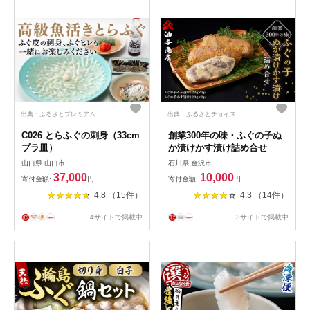
出典：ふるさとプレミアム
出典：ふるさとチョイス
C026 とらふぐの刺身（33cm
創業300年の味・ふぐの子ぬ
プラ皿）
か漬けかす漬け詰め合せ
山口県 山口市
石川県 金沢市
37,000
10,000
寄付金額:
円
寄付金額:
円
4.8 （15件）
4.3 （14件）
4サイトで掲載中
3サイトで掲載中