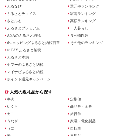
ふるなび
還元率ランキング
ふるさとチョイス
家電ランキング
さとふる
高額ランキング
ふるさとプレミアム
一人暮らし
ANAのふるさと納税
食べ物以外
dショッピングふるさと納税百選
その他のランキング
au PAY ふるさと納税
ふるさと本舗
ヤフーのふるさと納税
マイナビふるさと納税
ポイント還元キャンペーン
人気の返礼品から探す
牛肉
定期便
いくら
商品券・金券
カニ
旅行券
うなぎ
家電・電化製品
うに
自転車
米
日用品