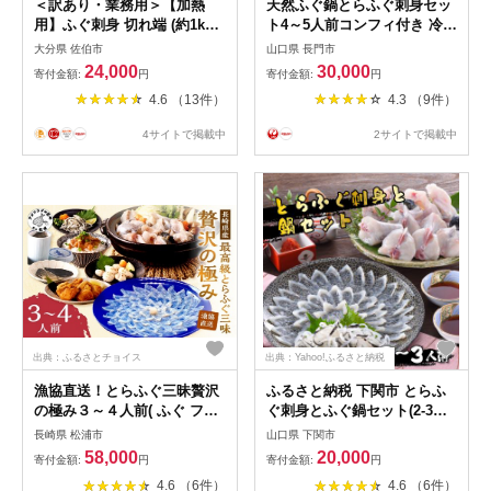
＜訳あり・業務用＞【加熱
天然ふぐ鍋とらふぐ刺身セッ
用】ふぐ刺身 切れ端 (約1kg)
ト4～5人前コンフィ付き 冷凍
とらふぐ 切れ端 ふぐ刺し フ
【山口県 ふぐ ふぐ刺し ふぐ
大分県 佐伯市
山口県 長門市
グ刺し フグ刺身 刺身 冷凍 養
ちり ふぐ鍋 ひれ酒 人気 国産
24,000
30,000
寄付金額:
円
寄付金額:
円
殖 訳あり 業務用 国産 大分県
とらふぐ 宴会 板前 ポン酢 薬
4.6 （13件）
4.3 （9件）
佐伯市【AB213】【柳井商
味 家族 配送日指定可能 日時
店】
指定可能 】(1332)
4サイトで掲載中
2サイトで掲載中
出典：ふるさとチョイス
出典：Yahoo!ふるさと納税
漁協直送！とらふぐ三昧贅沢
ふるさと納税 下関市 とらふ
の極み３～４人前( ふぐ フグ
ぐ刺身とふぐ鍋セット(2-3人
河豚 とらふぐ トラフグ 茶漬
前) 冷蔵 ふぐ刺身 ふぐ鍋
長崎県 松浦市
山口県 下関市
け 唐揚げ )【F8-003】
FP013
58,000
20,000
寄付金額:
円
寄付金額:
円
4.6 （6件）
4.6 （6件）