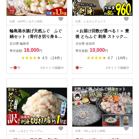
出典：auPAYふるさと納税
出典：ふるさとチョイス
輪島港水揚げ天然ふぐ ふぐ
＜お届け回数が選べる！＞ 豊
鍋セット（骨付き切り身＆白
後 とらふぐ 刺身 ストックす
子）
る ふぐ刺し (総量80g-960g：
石川県 輪島市
大分県 佐伯市
1回・6回・12回) 定期便 個包
16,000
10,000
寄付金額:
円
寄付金額:
円
装 小分け ふぐ フグ とらふぐ
4.5 （14件）
4.7 （14件）
ふぐさし フグ刺し ふぐ刺身
フグ刺身 冷凍 国産 簡単調理
3サイトで掲載中
2サイトで掲載中
【AB95・AB203・AB204】
【柳井商店】
出典：ふるさとプレミアム
出典：JALふるさと納税