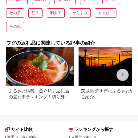
数の子
筋子
明太子
からすみ
キャビア
その他
フグの返礼品に関連している記事の紹介
ふるさと納税「魚介類」返礼品
茨城県 鉾田市のふるさと納
の還元率ランキング！切り身や
ご紹介
詰め合わせ、定期便も
サイト比較
ランキングから探す
楽天ふるさと納税
人気ランキング