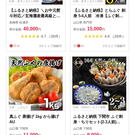
出典：楽天ふるさと納税
出典：楽天ふるさと納税
【ふるさと納税】＼お中元熨
【ふるさと納税】とらふぐ 刺
斗対応／玄海灘産最高級とら
身 5-6人前 冷凍【ふぐ刺身
ふぐひれ付きフルコース(3〜4
ふぐ刺し ふぐ 刺身 さしみ ふ
長崎県 松浦市
山口県 長門市
人前)【E0-021】 とらふぐ て
ぐ皮 フグ 河豚 配送日指定可
40,000
15,000
寄付金額:
円
寄付金額:
円
っさ 鍋 刺身 贈答用 セット
能 日時指定可能 】
4.7 （36件）
4.8 （26件）
海産物 鍋セット ふぐ鍋 ちり
鍋 刺身 ふぐ刺し 雑炊 松浦
3サイトで掲載中
3サイトで掲載中
海 高級 セット 最高級 ギフト
熨斗対応 松浦市 ふぐてっさ
お祝い
出典：ふるなび
出典：Yahoo!ふるさと納税
真ふぐ 唐揚げ 1kg から揚げ
ふるさと納税 下関市 ふぐ刺
AU
身・ちりセット(2-3人前)
BV016
山口県 下関市
山口県 下関市
11,000
9,000