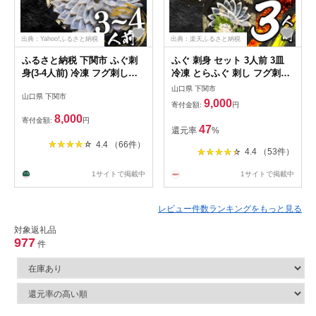
出典：Yahoo!ふるさと納税
出典：楽天ふるさと納税
ふるさと納税 下関市 ふぐ刺
ふぐ 刺身 セット 3人前 3皿
身(3-4人前) 冷凍 フグ刺し
冷凍 とらふぐ 刺し フグ刺し
BV005
てっさ お手軽 ふく 低カロリ
山口県 下関市
山口県 下関市
ー 高級 鮮魚 ふるさと納税 限
9,000
寄付金額:
円
定 高タンパク 低脂肪 コラー
8,000
寄付金額:
円
ゲン 皮 ポン酢 もみじ ねぎ
47
還元率
%
付き プラ皿 冬 年末 年始 人
4.4 （66件）
気 祝い プレゼント 吉田水産
4.4 （53件）
父の日 下関 山口
1サイトで掲載中
1サイトで掲載中
レビュー件数ランキングをもっと見る
対象返礼品
977
件