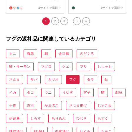
4サイトで掲載中
1サイトで掲載中
...
1
2
3
›
››
フグの返礼品に関連しているカテゴリ
カニ
海老
鯛
金目鯛
のどぐろ
鮭・サーモン
マグロ
クエ
ブリ
ししゃも
さんま
サバ
カツオ
フグ
タラ
鮎
イカ
タコ
ウニ
うなぎ
穴子
鱧
刺身
干物
寿司
かまぼこ
さつま揚げ
じゃこ天
伊達巻
しらす
ちりめん
ひじき
もずく
味噌漬け
粕漬け
西京漬け
いくら
たらこ