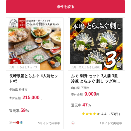
条件を絞る
出典：ふるさとチョイス
出典：楽天ふるさと納税
長崎県産とらふぐ 4人前セッ
ふぐ 刺身 セット 3人前 3皿
ト×5
冷凍 とらふぐ 刺し フグ刺し
てっさ お手軽 ふく 低カロリ
山口県 下関市
長崎県 松浦市
ー 高級 鮮魚 ふるさと納税 限
9,000
寄付金額:
円
定 高タンパク 低脂肪 コラー
215,000
寄付金額:
円
ゲン 皮 ポン酢 もみじ ねぎ
47
還元率
%
付き プラ皿 冬 年末 年始 人
59
還元率
%
気 祝い プレゼント 吉田水産
4.4 （53件）
父の日 下関 山口
...
5サイトで掲載中
1サイトで掲載中