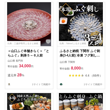
出典：三越伊勢丹ふるさと納税
出典：Yahoo!ふるさと納税
＜山口ふぐ本舗きらく＞「と
ふるさと納税 下関市 ふぐ刺
らふぐ」刺身５～６人前
身(3-4人前) 冷凍 フグ刺し
BV005
山口県 長門市
山口県 下関市
34,000
寄付金額:
円
8,000
寄付金額:
円
28
還元率
%
4.4 （66件）
1サイトで掲載中
1サイトで掲載中