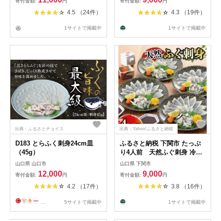
寄付金額:
円
寄付金額:
円
4.5 （24件）
4.3 （19件）
1サイトで掲載中
1サイトで掲載中
出典：ふるさとチョイス
出典：Yahoo!ふるさと納税
D183 とらふく刺身24cm皿
ふるさと納税 下関市 たっぷ
（45g）
り4人前 天然ふぐ刺身 冷凍
4皿 フグ刺し FG018
山口県 山口市
山口県 下関市
12,000
9,000
寄付金額:
円
寄付金額:
円
4.2 （17件）
3.8 （16件）
...
5サイトで掲載中
1サイトで掲載中