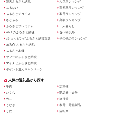
楽天ふるさと納税
人気ランキング
ふるなび
還元率ランキング
ふるさとチョイス
家電ランキング
さとふる
高額ランキング
ふるさとプレミアム
一人暮らし
ANAのふるさと納税
食べ物以外
dショッピングふるさと納税百選
その他のランキング
au PAY ふるさと納税
ふるさと本舗
ヤフーのふるさと納税
マイナビふるさと納税
ポイント還元キャンペーン
人気の返礼品から探す
牛肉
定期便
いくら
商品券・金券
カニ
旅行券
うなぎ
家電・電化製品
うに
自転車