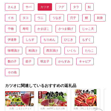
さんま
サバ
カツオ
フグ
タラ
鮎
イカ
タコ
ウニ
うなぎ
穴子
鱧
刺身
干物
寿司
かまぼこ
さつま揚げ
じゃこ天
伊達巻
しらす
ちりめん
ひじき
もずく
味噌漬け
粕漬け
西京漬け
いくら
たらこ
数の子
筋子
明太子
からすみ
キャビア
その他
カツオに関連しているおすすめの返礼品
出典：ふるさとチョイ
出典：auPAYふるさと納
出典：JALふるさと納税
出