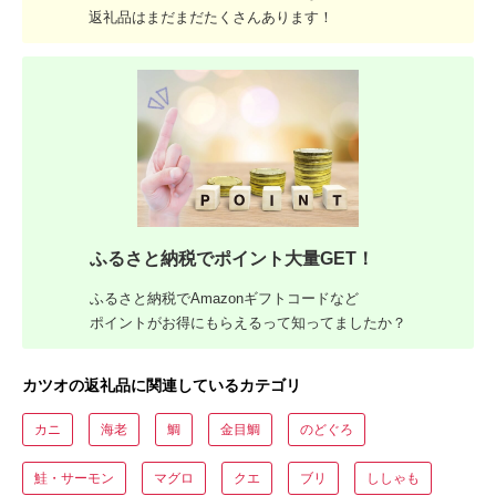
返礼品はまだまだたくさんあります！
ふるさと納税でポイント大量GET！
ふるさと納税でAmazonギフトコードなど
ポイントがお得にもらえるって知ってましたか？
カツオの返礼品に関連しているカテゴリ
カニ
海老
鯛
金目鯛
のどぐろ
鮭・サーモン
マグロ
クエ
ブリ
ししゃも