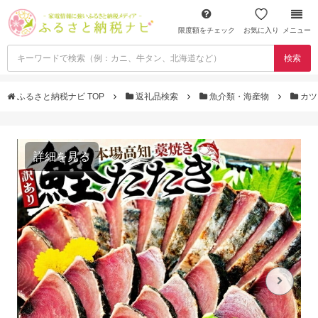
限度額をチェック
お気に入り
メニュー
検索
ふるさと納税ナビ TOP
返礼品検索
魚介類・海産物
カツ
詳細を見る