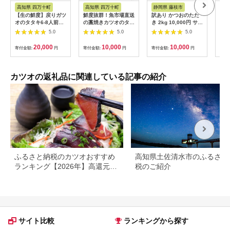
ス
税
高知県 四万十町
高知県 四万十町
静岡県 藤枝市
鹿
【生の鮮度】戻りガツ
鮮度抜群！魚市場直送
訳あり かつおのたた
【ふ
オのタタキ6-8人前
の藁焼きカツオのタタ
き 2kg 10,000円 サイ
し丼
（薬味付き）【冷蔵】
キ！たっぷり6-8人前
ズ 不揃い 小分け 真空
セッ
5.0
5.0
5.0
Efs-09 鰹 高知 海産
(800g以上)／Ems-
パック 新鮮 鮮魚 天然
つお
冷蔵 ご贈答 ご家庭に
02 鰹 カツオ タタキ
水揚げ カツオ 鰹 タタ
ロ 
20,000
10,000
10,000
寄付金額:
円
寄付金額:
円
寄付金額:
円
寄付
ギフト 薬味（ニンニ
カツオのたたき 鰹の
キ 冷凍 マルコ水産 静
海鮮
ク、ネギ、大葉、生
たたき かつおのたた
岡県
小分
姜）特製のたたきのタ
き 藁焼き 高知 冷凍
送料
レ かつおのたたき
おすすめ
比べ
カツオの返礼品に関連している記事の紹介
水解
可地
【1
ふるさと納税のカツオおすすめ
高知県土佐清水市のふるさと
ランキング【2026年】高還元
税のご紹介
率・人気のたたきを比較
サイト比較
ランキングから探す