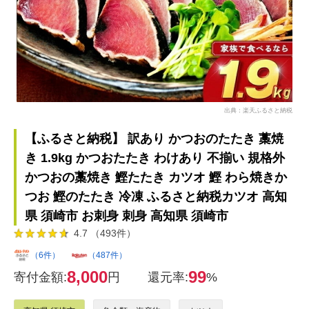
出典：楽天ふるさと納税
【ふるさと納税】 訳あり かつおのたたき 藁焼
き 1.9kg かつおたたき わけあり 不揃い 規格外
かつおの藁焼き 鰹たたき カツオ 鰹 わら焼きか
つお 鰹のたたき 冷凍 ふるさと納税カツオ 高知
県 須崎市 お刺身 刺身 高知県 須崎市
4.7 （493件）
（6件）
（487件）
8,000
99
寄付金額:
円
還元率:
%