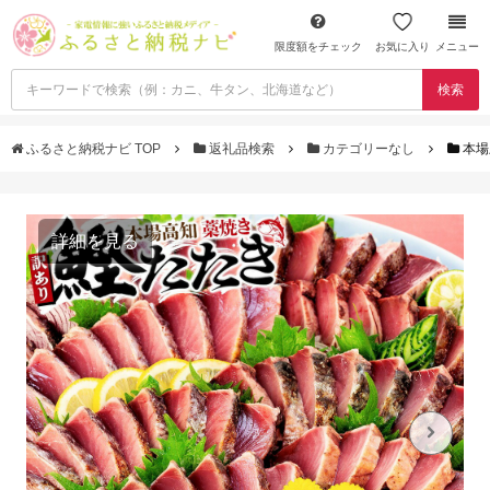
限度額をチェック
お気に入り
メニュー
検索
ふるさと納税ナビ TOP
返礼品検索
カテゴリーなし
本場
詳細を見る