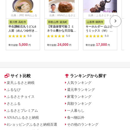
出典：JRE MALLふる
出典：ANAのふるさと
出典：ふるさとチョイ
出
さと納税
納税
ス
香川県 高松市
和歌山県 湯浅町
山形県 鶴岡市
鹿
半生讃岐石丸うどん6
【常温保管可能 】ミ
キーホルダー 山ぶど
【ふ
人前（めんつゆ付き）
ネラル豊かな天日塩だ
うミックス（Ｍ） 山
ひか
麺300g×2袋
けで漬けた無添加梅干
形県鶴岡市 アトリエ
きほ
5.0
5.0
5.0
し2kg 梅ボーイズ｜
かおる | 山葡萄 雑貨
定期
南高梅
キーホルダー ギフト
5k
5,000
24,000
17,000
寄付金額:
円
寄付金額:
円
寄付金額:
円
寄付
B201_EP6024
贈り物 お取り寄せ 返
びく
礼品
産 
飯 
ま町
サイト比較
ランキングから探す
楽天ふるさと納税
人気ランキング
ふるなび
還元率ランキング
ふるさとチョイス
家電ランキング
さとふる
高額ランキング
ふるさとプレミアム
一人暮らし
ANAのふるさと納税
食べ物以外
dショッピングふるさと納税百選
その他のランキング