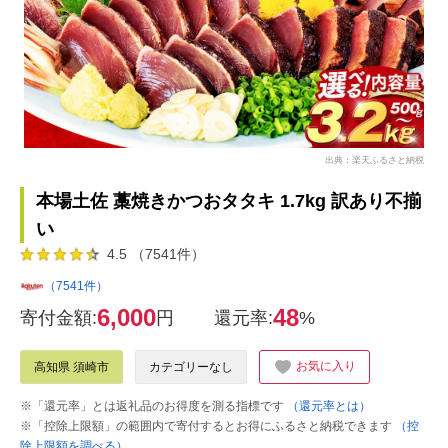
出典：楽天ふるさと納税
本場土佐 藁焼きかつおタタキ 1.7kg 訳あり不揃
い
4.5 （7541件）
（7541件）
6,000
48
寄付金額:
円
還元率:
%
お気に入り
高知県 須崎市
カテゴリーなし
※「還元率」とは返礼品のお得度を測る指標です
（還元率とは）
※「控除上限額」の範囲内で寄付するとお得にふるさと納税できます
（控
除上限額を調べる）