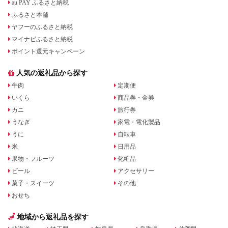
au PAY ふるさと納税
ふるさと本舗
ヤフーのふるさと納税
マイナビふるさと納税
ポイント還元キャンペーン
人気の返礼品から探す
牛肉
定期便
いくら
商品券・金券
カニ
旅行券
うなぎ
家電・電化製品
うに
自転車
米
日用品
果物・フルーツ
化粧品
ビール
アクセサリー
菓子・スイーツ
その他
おせち
地域から返礼品を探す