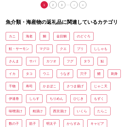
...
1
2
3
›
››
魚介類・海産物の返礼品に関連しているカテゴリ
カニ
海老
鯛
金目鯛
のどぐろ
鮭・サーモン
マグロ
クエ
ブリ
ししゃも
さんま
サバ
カツオ
フグ
タラ
鮎
イカ
タコ
ウニ
うなぎ
穴子
鱧
刺身
干物
寿司
かまぼこ
さつま揚げ
じゃこ天
伊達巻
しらす
ちりめん
ひじき
もずく
味噌漬け
粕漬け
西京漬け
いくら
たらこ
数の子
筋子
明太子
からすみ
キャビア