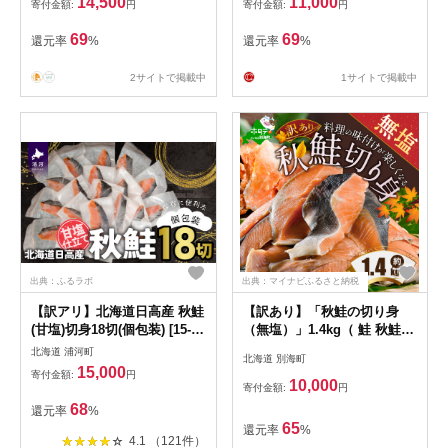
14,500
11,000
寄付金額:
円
寄付金額:
円
賞 さけ シャケ しゃけ sake
カルパッチョ ソテー レアス
69
69
還元率
%
還元率
%
テーキ 人気 高級 大満足 美味
しい 贈答 生食用 刺身 お刺身
2サイトで掲載中
1サイトで掲載中
刺し身 魚介類 海鮮 冷凍 厚切
り 薄切り ふるさと納税 北海
道 白糠町
出典：ふるラボ
出典：マイナビふるさと納税
【訳アリ】北海道日高産 秋鮭
【訳あり】「秋鮭の切り身
(甘塩)切身18切(個包装) [15-
（無塩）」1.4kg（ 鮭 秋鮭
286]
シャケ 秋シャケ 北海道産鮭
北海道 浦河町
北海道 別海町
北海道産秋鮭 道産鮭 道産秋
15,000
寄付金額:
円
鮭 鮭切り身 鮭切身 さけ さけ
10,000
寄付金額:
円
切り身 さけ切身 国産鮭 国産
68
還元率
%
秋鮭 地場産鮭 地場産秋鮭 ふ
65
還元率
%
るさと納税 訳あり 訳あり鮭
4.1 （121件）