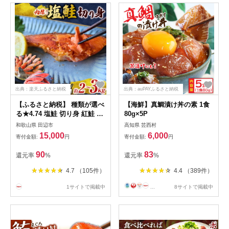
出典：楽天ふるさと納税
出典：auPAYふるさと納税
【ふるさと納税】 種類が選べ
【海鮮】真鯛漬け丼の素 1食
る★4.74 塩鮭 切り身 紅鮭 銀
80g×5P
鮭 鮭の切身 【種類と容量が
和歌山県 田辺市
高知県 芸西村
選べる】（2kg/3kg） 厳選 さ
15,000
6,000
寄付金額:
円
寄付金額:
円
れた 切り身 を使用（ 訳あり
品ではない！） / 紅鮭 銀鮭
90
83
還元率
%
還元率
%
さけ サケ シャケ 和歌山 鮭
塩 冷凍 おかず お弁当 厚切り
4.7 （105件）
4.4 （389件）
切り身 魚 田辺市
1サイトで掲載中
...
8サイトで掲載中