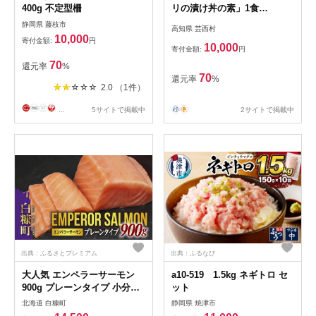
400g 不定型柵
リの漬け丼の素」1食
80g×10P《迷子の鰤を食べて
静岡県 藤枝市
高知県 芸西村
応援 養殖生産業者応援プロジ
10,000
寄付金額:
円
ェクト》応援 順次出荷中 惣
10,000
寄付金額:
円
菜 そうざい冷凍 保存食 小分
70
還元率
%
け パック 高知 海鮮丼 一人
70
還元率
%
2.0 （1件）
...
5サイトで掲載中
2サイトで掲載中
出典：ふるさとプレミアム
出典：ふるなび
大人気 エンペラーサーモン
a10-519 1.5kg ネギトロ セ
900g プレーンタイプ 小分け
ット
鮭 サーモン アトランティッ
北海道 白糠町
静岡県 焼津市
クサーモン 水産庁長官賞 受