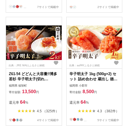
訳ありシャケ 訳あり秋鮭 訳
あり切り身 訳あり 切身）
...
7サイトで掲載中
2サイトで掲載中
出典：JRE MALLふるさと納税
出典：auPAYふるさと納税
Z61-54 どどんと大容量!!博多
辛子明太子 1kg (500g×2) セ
若杉 辛子明太子(切れ
ット 詰め合わせ 蔵出し 徳用
子)2kg（500g×4パック）明太
贈答用 明太子 めんたいこ 魚
福岡県 福智町
福岡県 小郡市
子 明太 めんたいこ 辛子明太
卵 海鮮 海鮮セット ご飯のお
13,500
8,500
寄付金額:
円
寄付金額:
円
子 卵 海鮮 魚介類 大容量 魚
供 おにぎり おにぎりの具 ギ
介 人気 明太子 お得 2kg おす
フト 贈り物
64
64
還元率
%
還元率
%
すめ 切れ子 明太子 福岡 冷凍
無着色 おかず 明太子 めんた
4.5 （325件）
4.3 （382件）
い
4サイトで掲載中
...
5サイトで掲載中