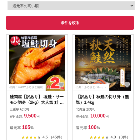
条件を絞る
出典：auPAYふるさと納税
出典：ふるさとパレット
鮭問屋【訳あり】 塩鮭・サー
【訳あり】秋鮭の切り身（無
モン切身〈2kg〉大人気 鮭 切
塩）1.4kg
り身 家計応援 不揃い 鮭問屋
三重県 紀北町
北海道 別海町
直送【MS03】
9,500
10,000
寄付金額:
円
寄付金額:
円
105
100
還元率
%
還元率
%
4.5 （45件）
4.0 （3件）