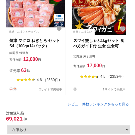
出典：ふるさとチョイス
出典：ふるなび
焼津 マグロ ねぎとろ セット
ズワイ蟹しゃぶ1kgセット 食
S4（100g×14パック）
べ方ガイド付 生食 生食可 約
3－4人前
静岡県 焼津市
北海道 弟子屈町
12,000
寄付金額:
円
17,000
寄付金額:
円
63
還元率
%
4.5 （2353件）
4.6 （2580件）
2サイトで掲載中
1サイトで掲載中
レビュー件数ランキングをもっと見る
対象返礼品
69,021
件