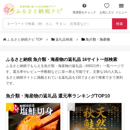
限度額をチェック
お気に入り
メニュー
検索
ふるさと納税ナビ TOP
返礼品検索
魚介類・海産物
ふるさと納税 魚介類・海産物の返礼品 16サイト一括検索
ふるさと納税でもらえる魚介類・海産物の返礼品（69021件）一覧ページで
す。還元率やレビュー件数順などに並べ替え可能です。主要な16の人気ふ
るさと納税サイトに掲載されている返礼品を1回でまとめて検索できて便利
です。
魚介類・海産物の返礼品 還元率ランキングTOP10
1
2