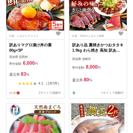
出典：ふるさとチョイス
出典：ANAのふるさと納税
訳ありマグロ漬け丼の素
訳あり品 藁焼きかつおタタキ
80g×5P
1.9kg わら焼き 高知 訳あり
不揃い かつおのたたき 冷凍
高知県 芸西村
高知県 須崎市
真空 小分け 個包装 おつまみ
6,000
寄付金額:
円
おかず 惣菜 晩ごはん 加工品
8,000
寄付金額:
円
カツオ 鰹 刺身 魚 高知県 須
83
還元率
%
崎市
80
還元率
%
4.1 （197件）
3サイトで掲載中
1サイトで掲載中