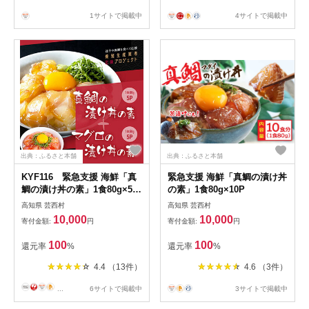
1サイトで掲載中
4サイトで掲載中
出典：ふるさと本舗
出典：ふるさと本舗
KYF116 緊急支援 海鮮「真
緊急支援 海鮮「真鯛の漬け丼
鯛の漬け丼の素」1食80g×5P
の素」1食80g×10P
＋「マグロの漬け丼の素」1
高知県 芸西村
高知県 芸西村
食80g×5P《迷子の真鯛を食
10,000
10,000
寄付金額:
円
寄付金額:
円
べて応援 養殖生産業者応援プ
ロジェクト》応援 惣菜 冷凍
100
100
還元率
%
還元率
%
保存食 小分け 高知
4.4 （13件）
4.6 （3件）
...
6サイトで掲載中
3サイトで掲載中