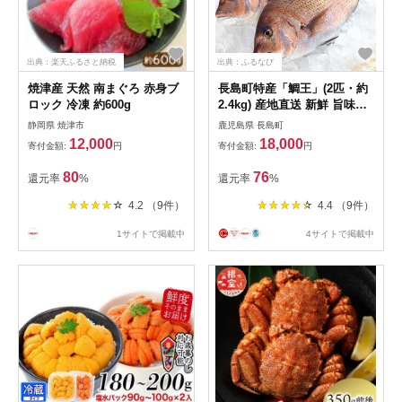
出典：楽天ふるさと納税
出典：ふるなび
焼津産 天然 南まぐろ 赤身ブ
長島町特産「鯛王」(2匹・約
ロック 冷凍 約600g
2.4kg) 産地直送 新鮮 旨味が
抜群の 長島町 特産品 ブラン
静岡県 焼津市
鹿児島県 長島町
ド 真鯛 をまるごと 一匹 楽し
12,000
18,000
寄付金額:
円
寄付金額:
円
める 刺身 鯛めし 鯛茶漬け 鯛
しゃぶ 鯛刺身 鮮魚 冷蔵
80
76
還元率
%
還元率
%
【JFA】jfa-7144
4.2 （9件）
4.4 （9件）
1サイトで掲載中
4サイトで掲載中