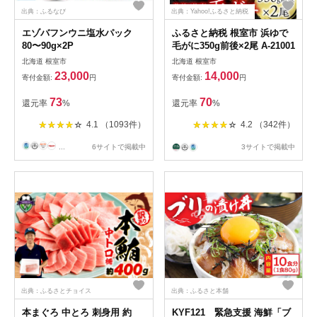
出典：ふるなび
出典：Yahoo!ふるさと納税
エゾバフンウニ塩水パック
ふるさと納税 根室市 浜ゆで
80〜90g×2P
毛がに350g前後×2尾 A-21001
北海道 根室市
北海道 根室市
23,000
14,000
寄付金額:
円
寄付金額:
円
73
70
還元率
%
還元率
%
4.1 （1093件）
4.2 （342件）
...
6サイトで掲載中
3サイトで掲載中
出典：ふるさとチョイス
出典：ふるさと本舗
本まぐろ 中とろ 刺身用 約
KYF121 緊急支援 海鮮「ブ