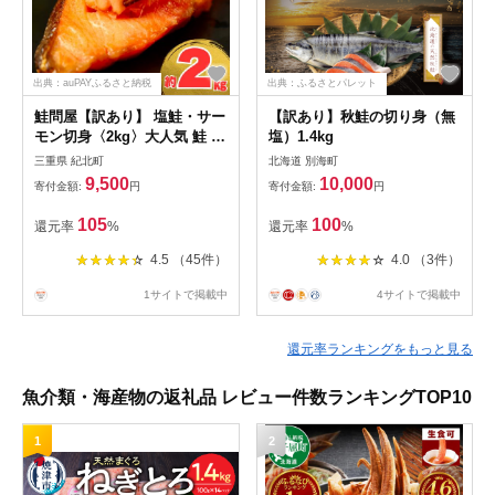
出典：auPAYふるさと納税
出典：ふるさとパレット
鮭問屋【訳あり】 塩鮭・サー
【訳あり】秋鮭の切り身（無
モン切身〈2kg〉大人気 鮭 切
塩）1.4kg
り身 家計応援 不揃い 鮭問屋
三重県 紀北町
北海道 別海町
直送【MS03】
9,500
10,000
寄付金額:
円
寄付金額:
円
105
100
還元率
%
還元率
%
4.5 （45件）
4.0 （3件）
1サイトで掲載中
4サイトで掲載中
還元率ランキングをもっと見る
魚介類・海産物の返礼品 レビュー件数ランキングTOP10
1
2