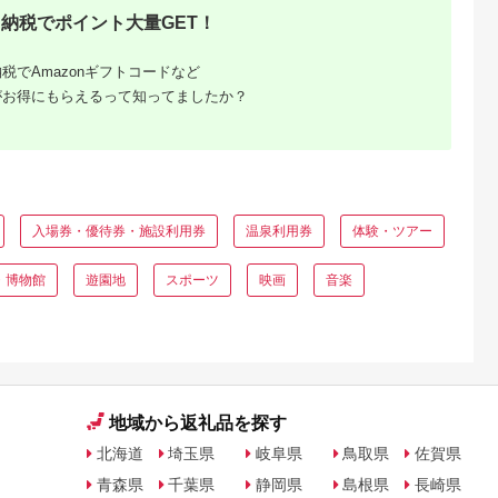
 筑紫金う
納税でポイント大量GET！
券 ギフト券
メ 人気 おす
 お祝い 旅行
税でAmazonギフトコードなど
 ふるさと納
がお得にもらえるって知ってましたか？
入場券・優待券・施設利用券
温泉利用券
体験・ツアー
と納税
・博物館
遊園地
スポーツ
映画
音楽
もらえるお
地域から返礼品を探す
北海道
埼玉県
岐阜県
鳥取県
佐賀県
青森県
千葉県
静岡県
島根県
長崎県