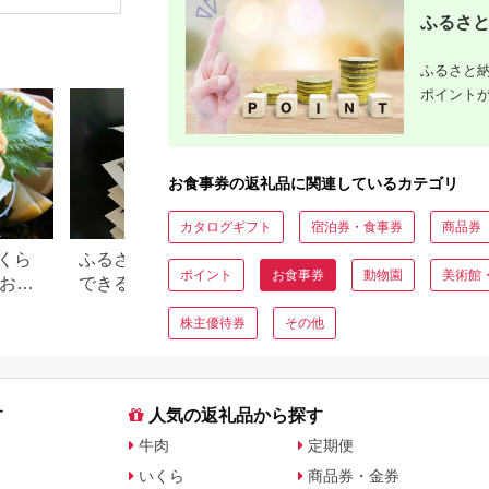
いごっそう
ふるさと
なぎ 食事
美食 グル
すめ 記念
ふるさと納
観光 食事
税 ］
ポイント
お食事券の返礼品に関連しているカテゴリ
カタログギフト
宿泊券・食事券
商品券
くら
ふるさと納税で15万円寄付
【2026年】ふるさ
ポイント
お食事券
動物園
美術館
？おす
できる年収は？家電などお
100万円の寄付で
すすめ返礼品も
すすめ返礼品！
株主優待券
その他
す
人気の返礼品から探す
牛肉
定期便
いくら
商品券・金券