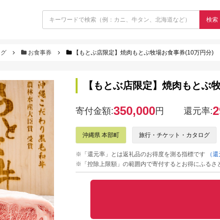
検索
ログ
お食事券
【もとぶ店限定】焼肉もとぶ牧場お食事券(10万円分)
【もとぶ店限定】焼肉もとぶ牧場
350,000
2
寄付金額:
円
還元率:
沖縄県 本部町
旅行・チケット・カタログ
※「還元率」とは返礼品のお得度を測る指標です
（還
※「控除上限額」の範囲内で寄付するとお得にふるさ