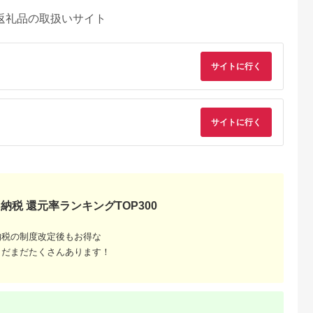
返礼品の取扱いサイト
サイトに行く
サイトに行く
納税 還元率ランキングTOP300
納税の制度改定後もお得な
るさとチョイ
出典：JALふるさと納税
出典：ふるさとプレミ
出典：ふるさとチョ
ス
アム
まだまだたくさんあります！
都市
宮城県 塩竈市
兵庫県 淡路市
千葉県 習志野市
昊】お食事券
宮城 塩竈寿司海道 お
淡路島西海岸の飲食施
クラフトビール醸造
×2枚 | 京都
食事券（共通食事券）
設で使えるお食事券セ
「むぎのいえ」ギフ
人気 食事券
21,000円分 /
ット 六千円分
カード（1500円分）
5.0
5.0
5.0
5.0
ブランドうな
ka00002
4,000
84,000
20,000
6,000
なぎ 土佐の
円
寄付金額:
円
寄付金額:
円
寄付金額:
円