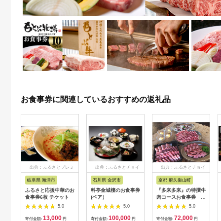
お食事券に関連しているおすすめの返礼品
出典：ふるさとプレミ
出典：ふるさとチョイ
出典：ふるさとチョイ
アム
ス
ス
岐阜県 海津市
石川県 金沢市
京都 府久御山町
ふるさと応援中華のお
料亭金城樓のお食事券
『多来多来』の特撰牛
食事券6枚 チケット
(ペア）
肉コースお食事券 4
名様分【1131614】
5.0
5.0
5.0
13,000
100,000
72,000
寄付金額:
円
寄付金額:
円
寄付金額:
円