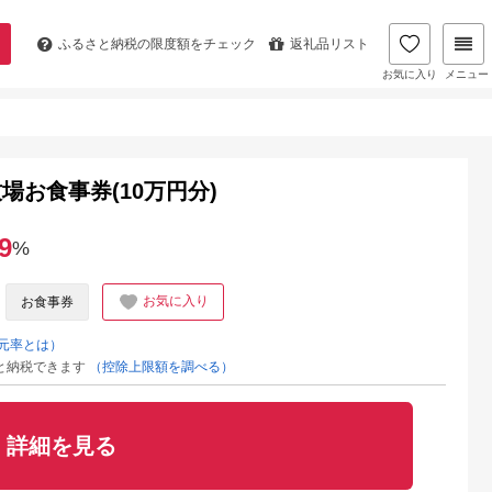
ふるさと納税の
限度額をチェック
返礼品リスト
お気に入り
メニュー
お食事券(10万円分)
9
%
お気に入り
お食事券
元率とは）
と納税できます
（控除上限額を調べる）
詳細を見る