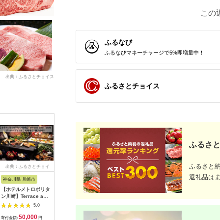
この
ふるなび
ふるなびマネーチャージで5%即増量中！
出典：ふるさとチョイス
ふるさとチョイス
ふるさと
ふるさと
出典：ふるさとチョイ
出典：ふるさとチョイ
出典：ふるさとチョイ
出典：ふ
ス
ス
ス
返礼品は
神奈川県 川崎市
東京都渋谷区
兵庫県 神戸市
京都 府京
【ホテルメトロポリタ
お花屋さんのカフェ
「ホテル ラ・スイー
【うなぎ
ン川崎】Terrace and
ランチセットご利用券
ト神戸ハーバーラン
5000円券
Table ディナービュ
ド」レストランディナ
鰻専門店 
5.0
5.0
5.0
ッフェご利用券1組2
ー券
［ 3つの
50,000
7,000
100,000
3
名様
ぎ 天空う
寄付金額:
円
寄付金額:
円
寄付金額:
円
寄付金額: