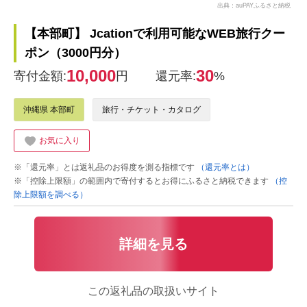
出典：auPAYふるさと納税
【本部町】 Jcationで利用可能なWEB旅行クー
ポン（3000円分）
10,000
30
寄付金額:
円
還元率:
%
沖縄県 本部町
旅行・チケット・カタログ
お気に入り
※「還元率」とは返礼品のお得度を測る指標です
（還元率とは）
※「控除上限額」の範囲内で寄付するとお得にふるさと納税できます
（控
除上限額を調べる）
詳細を見る
この返礼品の取扱いサイト