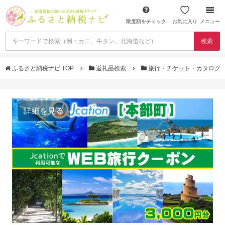
限度額をチェック
お気に入り
メニュー
検索
ふるさと納税ナビ TOP
返礼品検索
旅行・チケット・カタログ
詳細を見る