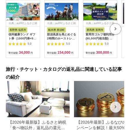
出典：auPAYふるさと納
出典：auPAYふるさと納
出典：auPAYふるさと納
税
税
税
長野県 塩尻市
栃木県 那須町
群馬県 富岡市
三
信州健康ランド ギフ
那須高原を馬とめぐる
富岡市ゴルフ場利用券
34
ト券（1000円券×9
2時間のホーストレッ
(90,000円相当額) ゴ
はら
枚） | 信州健康ランド
キング 外乗ペア利用
ルフ チケット 平日 土
肉御
5.0
5.0
5.0
サウナ 大浴場 ボディ
券【平日限定】チケッ
日 祝日 プレー券 関東
食事
ケア リラクゼーショ
ト 利用券 ペア 体験
群馬県 首都圏 F20E-
34,000
154,000
300,000
寄付金額:
円
寄付金額:
円
寄付金額:
円
寄付
ン 施設 宿泊 家族連れ
乗馬 初心者歓迎〔P-
350
長野県 塩尻市
100〕
旅行・チケット・カタログの返礼品に関連している記事
の紹介
【2026年最新版】ふるさと納税
【2026年最新】ふるなびの
「食べ物以外」返礼品の還元率
ンペーンを解説！最大50%還