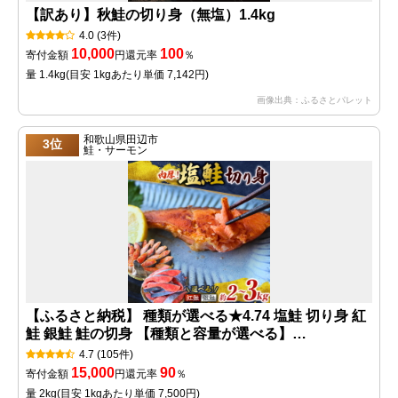
【訳あり】秋鮭の切り身（無塩）1.4kg
4.0
(3件)
10,000
100
寄付金額
円
還元率
％
量 1.4kg
(目安 1kgあたり単価 7,142円)
画像出典：ふるさとパレット
和歌山県田辺市
3位
鮭・サーモン
【ふるさと納税】 種類が選べる★4.74 塩鮭 切り身 紅
鮭 銀鮭 鮭の切身 【種類と容量が選べる】
（2kg/3kg） 厳選 された 切り身 を使用（ 訳あり品で
4.7
(105件)
はない！） / 紅鮭 銀鮭 さけ サケ シャケ 和歌山 鮭 塩
15,000
90
寄付金額
円
還元率
％
冷凍 おかず お弁当 厚切り 切り身 魚 田辺市
量 2kg
(目安 1kgあたり単価 7,500円)