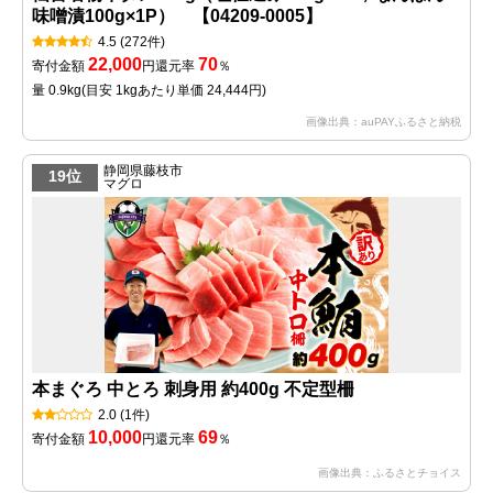
味噌漬100g×1P） 【04209-0005】
4.5
(272件)
22,000
70
寄付金額
円
還元率
％
量 0.9kg
(目安 1kgあたり単価 24,444円)
画像出典：auPAYふるさと納税
静岡県藤枝市
19位
マグロ
本まぐろ 中とろ 刺身用 約400g 不定型柵
2.0
(1件)
10,000
69
寄付金額
円
還元率
％
画像出典：ふるさとチョイス