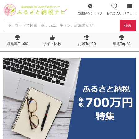
限度額をチェック
お気に入り
メニュー
検索
還元率Top50
サイト比較
お米Top50
家電Top25