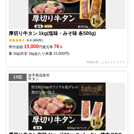
厚切り牛タン 1kg(塩味・みそ味 各500g)
4.4
(46件)
15,000
76
寄付金額
円
還元率
％
量 1kg
(目安 1kgあたり単価 15,000円)
画像出典：ふるさとチョイス
岩手県花巻市
13位
牛タン