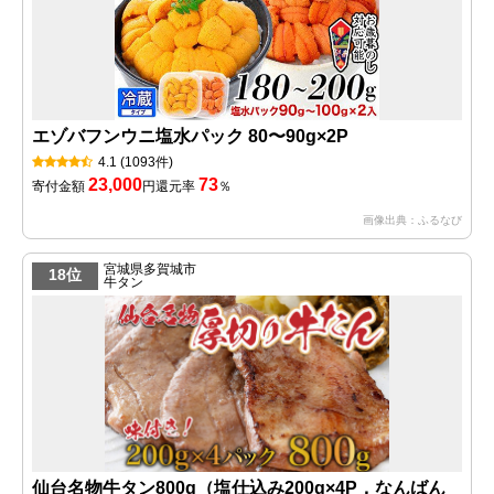
エゾバフンウニ塩水パック 80〜90g×2P
4.1
(1093件)
23,000
73
寄付金額
円
還元率
％
画像出典：ふるなび
宮城県多賀城市
18位
牛タン
仙台名物牛タン800g（塩仕込み200g×4P，なんばん