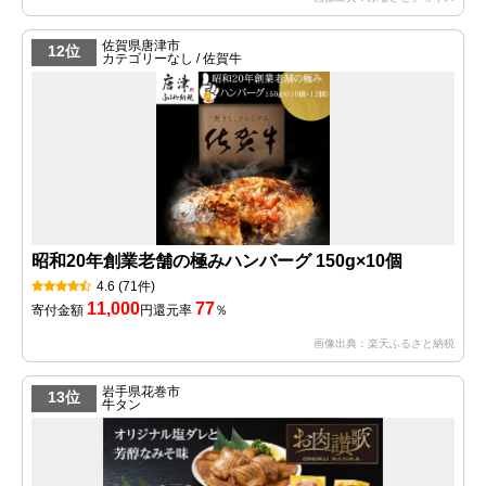
佐賀県唐津市
12位
カテゴリーなし / 佐賀牛
昭和20年創業老舗の極みハンバーグ 150g×10個
4.6
(71件)
11,000
77
寄付金額
円
還元率
％
画像出典：楽天ふるさと納税
岩手県花巻市
13位
牛タン