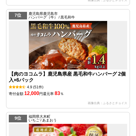
画像出典：ふるさとチョイス
鹿児島県鹿児島市
7位
ハンバーグ（牛） / 黒毛和牛
【肉のヨコムラ】鹿児島県産 黒毛和牛ハンバーグ 2個
入×6パック
4.9
(51件)
12,000
83
寄付金額
円
還元率
％
画像出典：ふるさとチョイス
福岡県大木町
9位
いちご / あまおう