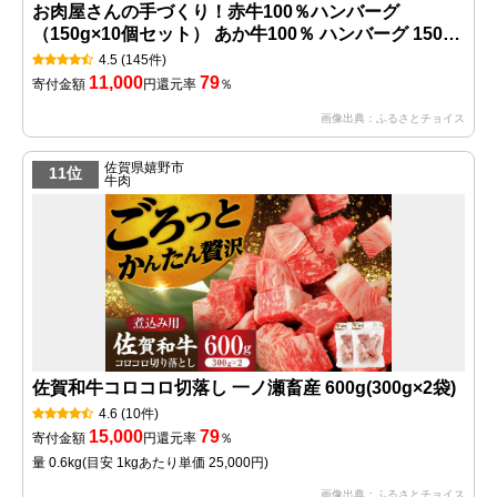
お肉屋さんの手づくり！赤牛100％ハンバーグ
（150g×10個セット） あか牛100％ ハンバーグ 150g
10個 国産牛 和牛 牛 あか牛 ハンバーグステーキ セッ
4.5
(145件)
ト 個包装 牛100％ 冷凍 ギフト 熊本 阿蘇 南小国町 送
11,000
79
寄付金額
円
還元率
％
料無料
画像出典：ふるさとチョイス
佐賀県嬉野市
11位
牛肉
佐賀和牛コロコロ切落し 一ノ瀬畜産 600g(300g×2袋)
4.6
(10件)
15,000
79
寄付金額
円
還元率
％
量 0.6kg
(目安 1kgあたり単価 25,000円)
画像出典：ふるさとチョイス