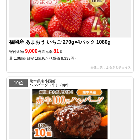
福岡産 あまおう いちご 270g×4パック 1080g
9,000
81
寄付金額
円
還元率
％
量 1.08kg
(目安 1kgあたり単価 8,333円)
画像出典：ふるさとチョイス
熊本県南小国町
10位
ハンバーグ（牛） / 赤牛