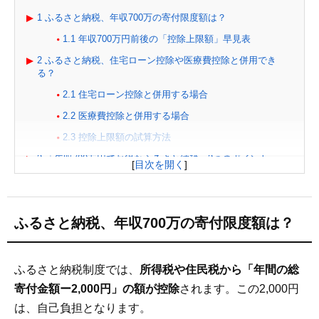
1
ふるさと納税、年収700万の寄付限度額は？
1.1
年収700万円前後の「控除上限額」早見表
2
ふるさと納税、住宅ローン控除や医療費控除と併用でき
る？
2.1
住宅ローン控除と併用する場合
2.2
医療費控除と併用する場合
2.3
控除上限額の試算方法
3
「年収700万円でお得なふるさと納税」3つのポイント
[
目次を開く
]
3.1
1. 控除上限額内で寄付する
3.2
2. 控除を受ける本人名義で寄付する
ふるさと納税、年収700万の寄付限度額は？
3.3
3. 欲しい返礼品は早めに申し込む
4
ふるさと納税「高還元率」返礼品
5
ふるさと納税「年収700万」おすすめ返礼品
ふるさと納税制度では、
所得税や住民税から「年間の総
5.1
寄付金額66,000円以下の人気返礼品
寄付金額ー2,000円」の額が控除
されます。この2,000円
は、自己負担となります。
5.2
寄付金額78,000円以下の人気返礼品