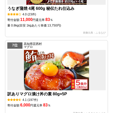
うなぎ蒲焼 4尾 600g 秘伝たれ仕込み
4.0
(23件)
11,000
83
寄付金額
円
還元率
％
量 0.8kg
(目安 1kgあたり単価 13,750円)
画像出典：ふるなび
高知県芸西村
7位
マグロ
訳ありマグロ漬け丼の素 80g×5P
4.1
(197件)
6,000
83
寄付金額
円
還元率
％