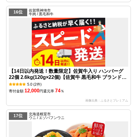
佐賀県神埼市
16位
牛肉 / 黒毛和牛
【14日以内発送！数量限定】佐賀牛入り ハンバーグ
22個 2.6kg(120g×22個)【佐賀牛 黒毛和牛 ブランド牛
九州 ハンバーグ 牛肉 豚肉 国産 お弁当 おかず 惣菜 お
5.0
(2件)
すすめ 人気】(H083106)
12,000
74
寄付金額
円
還元率
％
画像出典：ふるさとプレミアム
北海道根室市
17位
ウニ / エゾバフンウニ