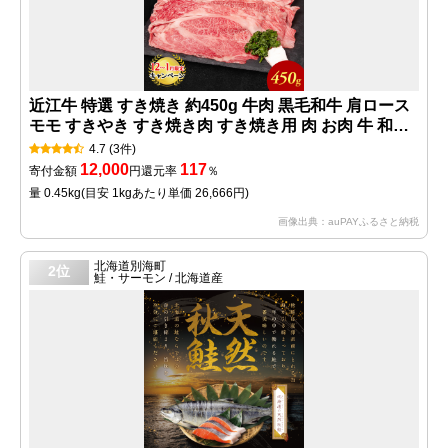
近江牛 特選 すき焼き 約450g 牛肉 黒毛和牛 肩ロース
モモ すきやき すき焼き肉 すき焼き用 肉 お肉 牛 和牛
納期 最長3カ月 冷蔵
4.7
(3件)
12,000
117
寄付金額
円
還元率
％
量 0.45kg
(目安 1kgあたり単価 26,666円)
画像出典：auPAYふるさと納税
北海道別海町
2位
鮭・サーモン / 北海道産