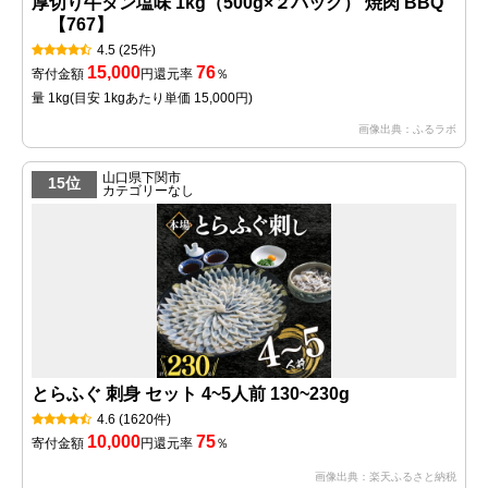
厚切り牛タン塩味 1kg（500g×２パック） 焼肉 BBQ
【767】
4.5
(25件)
15,000
76
寄付金額
円
還元率
％
量 1kg
(目安 1kgあたり単価 15,000円)
画像出典：ふるラボ
山口県下関市
15位
カテゴリーなし
とらふぐ 刺身 セット 4~5人前 130~230g
4.6
(1620件)
10,000
75
寄付金額
円
還元率
％
画像出典：楽天ふるさと納税