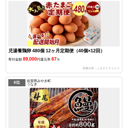
児湯養鶏卵 480個 12ヶ月定期便（40個×12回）
89,000
87
寄付金額
円
還元率
％
画像出典：ふるさとチョイス
佐賀県みやき町
6位
うなぎ