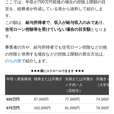
ここでは、年収が700万円前後の場合の控除上限額の目
安を、総務省が作成している表から抜粋して紹介しま
す。
この額は、
給与所得者で、収入が給与収入のみであり、
住宅ローン控除等を受けていない場合の目安額
となりま
す。
事業者の方や、給与所得者でも住宅ローン控除などの他
の控除と併用する場合などの控除上限額の算出方法は、
のちの章
で紹介します。
年収＼家族構成
独身または共働き
夫婦または共働き
共働き＋子
＋子供一人
（大学生）
（高校生）
650万円
97,000円
77,000円
74,000円
675万円
102,000円
81,000円
78,000円