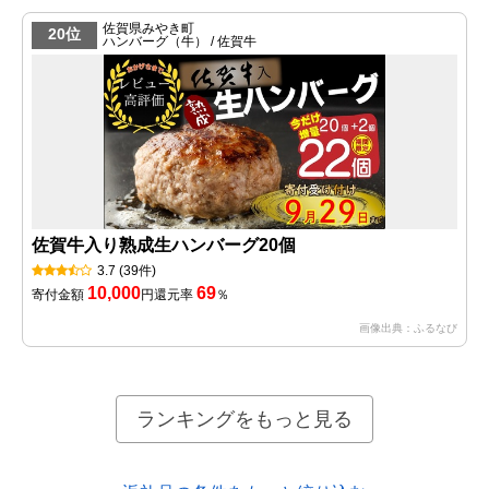
佐賀県みやき町
20位
ハンバーグ（牛） / 佐賀牛
佐賀牛入り熟成生ハンバーグ20個
3.7
(39件)
10,000
69
寄付金額
円
還元率
％
画像出典：ふるなび
ランキングをもっと見る