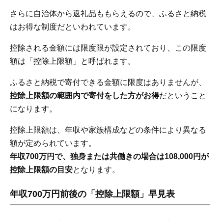
5.3
寄付金額86,000円以下の人気返礼品
さらに自治体から返礼品ももらえるので、ふるさと納税
5.4
寄付金額108,000円以下の人気返礼品
はお得な制度だといわれています。
6
少額寄付を組み合わせる場合の返礼品選び
控除される金額には限度限が設定されており、この限度
7
ふるさと納税｜年収700万円の人によくある疑問
額は「控除上限額」と呼ばれます。
7.1
Q1. 年収700万円のふるさと納税の控除上限額（限
度額）はいくらですか？
ふるさと納税で寄付できる金額に限度はありませんが、
7.2
Q2. 共働き（配偶者あり）の場合、控除上限額はど
控除上限額の範囲内で寄付をした方がお得
だということ
う変わりますか？
になります。
7.3
Q3. 住宅ローン控除があっても、ふるさと納税はで
きますか？
控除上限額は、年収や家族構成などの条件により異なる
7.4
Q4. ワンストップ特例を使うと、住宅ローン控除に
額が定められています。
影響しますか？
年収700万円で、独身または共働きの場合は108,000円が
7.5
Q5. 控除上限額を超えて寄付するとどうなります
控除上限額の目安
か？
となります。
8
まとめ
年収700万円前後の「控除上限額」早見表