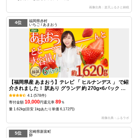
画像出典：楽天ふるさと納税
福岡県赤村
4位
いちご / あまおう
【福岡県産 あまおう】テレビ 「 ヒルナンデス 」 で紹
介されました！ 訳あり グランデ 約 270g×6パック ふ
るさと納税 あまおう いちご イチゴ 苺 博多 赤村 あま
4.1
(578件)
おう 果物 くだもの フルーツ ジャム にも ケーキ にも
10,000
89
寄付金額
円
還元率
％
先行予約 数量限定 ふるさと ランキング 人気 おすすめ
量 1.62kg
(目安 1kgあたり単価 6,172円)
福岡 TV紹介 送料無料 3W13
画像出典：ふるラボ
宮崎県新富町
5位
卵