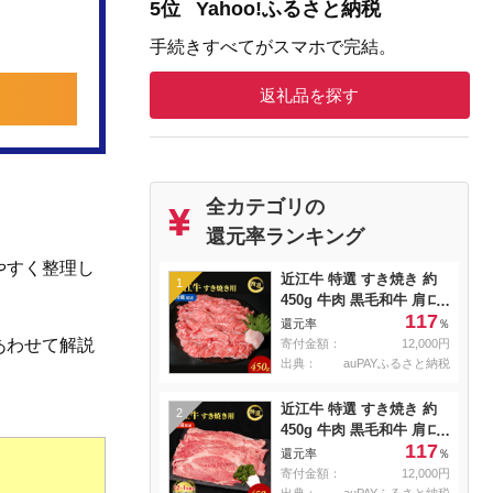
5位
Yahoo!ふるさと納税
手続きすべてがスマホで完結。
返礼品を探す
全カテゴリの
還元率ランキング
やすく整理し
近江牛 特選 すき焼き 約
1
450g 牛肉 黒毛和牛 肩ロ
117
ース モモ すきやき すき
還元率
％
焼き肉 すき焼き用 肉 お
あわせて解説
寄付金額：
12,000円
肉 牛 和牛 納期 最長3カ月
出典：
auPAYふるさと納税
冷蔵
近江牛 特選 すき焼き 約
2
450g 牛肉 黒毛和牛 肩ロ
117
ース モモ すきやき すき
還元率
％
焼き肉 すき焼き用 肉 お
寄付金額：
12,000円
肉 牛 和牛 納期 最長3カ月