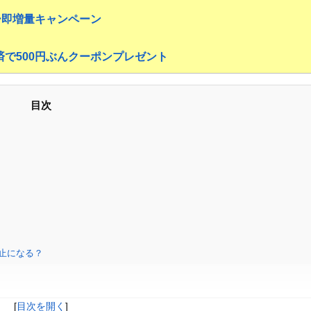
ー即増量キャンペーン
決済で500円ぶんクーポンプレゼント
目次
止になる？
[
目次を開く
]