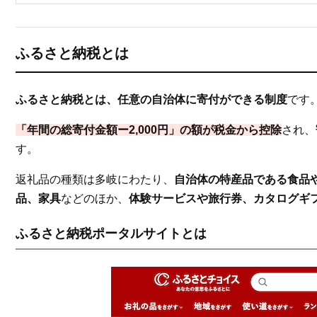
4
楽天ふるさと納税のおすすめ返礼品
5
ふるさとチョイスのおすすめ返礼品
6
ふるさとプレミアムのおすすめ返礼品
ふるさと納税とは
7
ふるラボのおすすめ返礼品
8
ふるさと納税「高還元率」返礼品ランキング
ふるさと納税とは、任意の自治体に寄付ができる制度
です
9
ふるさと納税の人気返礼品に関するよくある質問（Q&A）
「年間の総寄付金額ー2,000円」の額が税金から控除
され、
9.1
Q1. ふるさと納税で人気の返礼品はどんなジャンルです
す。
9.2
Q2. 人気返礼品を選べば失敗しにくいですか？
9.3
Q3. 高額な返礼品ほど人気がありますか？
返礼品の種類は多岐にわたり、
自治体の特産品である食品
9.4
Q4. 初心者におすすめの人気返礼品は何ですか？
品、家具
などのほか、
体験サービスや旅行券、カタログギ
9.5
Q5. 人気返礼品はすぐ品切れになりますか？
ふるさと納税ポータルサイトとは
9.6
Q6. 毎年同じ人気返礼品を選んでも問題ありませんか？
9.7
Q7. 人気返礼品と還元率は関係ありますか？
9.8
Q8. どのふるさと納税サイトから申し込むのが良いです
10
まとめ