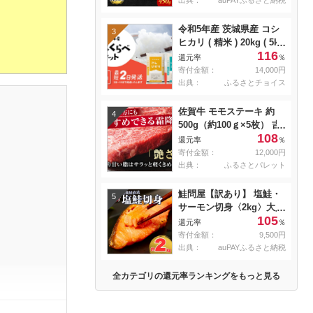
出典：
auPAYふるさと納税
冷蔵
令和5年産 茨城県産 コシ
3
ヒカリ ( 精米 ) 20kg ( 5kg
116
× 4袋 )
還元率
％
寄付金額：
14,000円
出典：
ふるさとチョイス
佐賀牛 モモステーキ 約
4
500g（約100ｇ×5枚） 吉
108
野ヶ里町 [FDB057]
還元率
％
寄付金額：
12,000円
出典：
ふるさとパレット
鮭問屋【訳あり】 塩鮭・
5
サーモン切身〈2kg〉大人
105
気 鮭 切り身 家計応援 不
還元率
％
揃い 鮭問屋直送
寄付金額：
9,500円
【MS03】
出典：
auPAYふるさと納税
全カテゴリの還元率ランキングをもっと見る