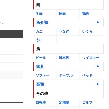
肉
牛肉
豚肉
鶏肉
魚介類
い。
カニ
うなぎ
いくら
うに
酒
ビール
日本酒
ウイスキー
家具
ソファー
テーブル
ベッド
高額
その他
自転車
定期便
ゴルフ