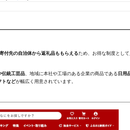
。
寄付先の自治体から返礼品ももらえる
ため、お得な制度として
か？
や伝統工芸品
、地域に本社や工場のある企業の商品である
日用
フトなど
が幅広く用意されています。
か？