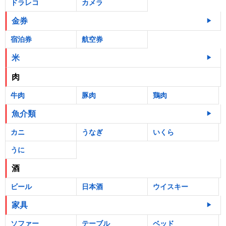
ドラレコ
カメラ
金券
宿泊券
航空券
米
肉
牛肉
豚肉
鶏肉
魚介類
カニ
うなぎ
いくら
うに
酒
ビール
日本酒
ウイスキー
家具
ソファー
テーブル
ベッド