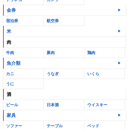
金券
宿泊券
航空券
米
肉
牛肉
豚肉
鶏肉
魚介類
カニ
うなぎ
いくら
うに
酒
ビール
日本酒
ウイスキー
家具
ソファー
テーブル
ベッド