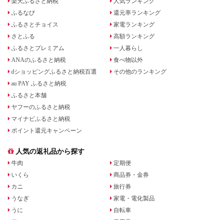
楽天ふるさと納税
人気ランキング
ふるなび
還元率ランキング
ふるさとチョイス
家電ランキング
さとふる
高額ランキング
ふるさとプレミアム
一人暮らし
ANAのふるさと納税
食べ物以外
dショッピングふるさと納税百選
その他のランキング
au PAY ふるさと納税
ふるさと本舗
ヤフーのふるさと納税
マイナビふるさと納税
ポイント還元キャンペーン
人気の返礼品から探す
牛肉
定期便
いくら
商品券・金券
カニ
旅行券
うなぎ
家電・電化製品
うに
自転車