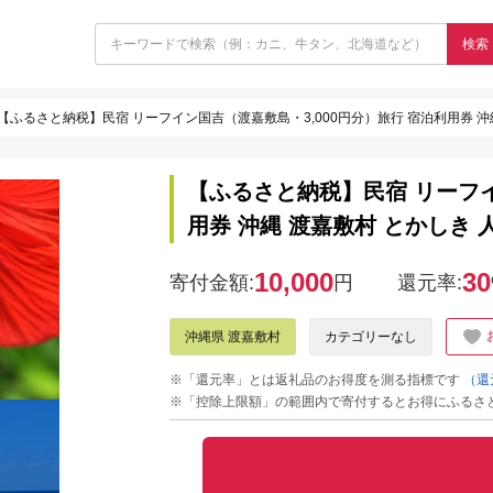
検索
【ふるさと納税】民宿 リーフイン国吉（渡嘉敷島・3,000円分）旅行 宿泊利用券 沖縄
【ふるさと納税】民宿 リーフイ
用券 沖縄 渡嘉敷村 とかしき 
10,000
30
寄付金額:
円
還元率:
沖縄県 渡嘉敷村
カテゴリーなし
※「還元率」とは返礼品のお得度を測る指標です
（還
※「控除上限額」の範囲内で寄付するとお得にふるさ