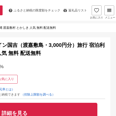
ふるさと納税の
限度額をチェック
返礼品リスト
お気に入り
メニュー
 渡嘉敷村 とかしき 人気 無料 配送無料
ン国吉（渡嘉敷島・3,000円分）旅行 宿泊利
人気 無料 配送無料
%
お気に入り
元率とは）
と納税できます
（控除上限額を調べる）
詳細を見る