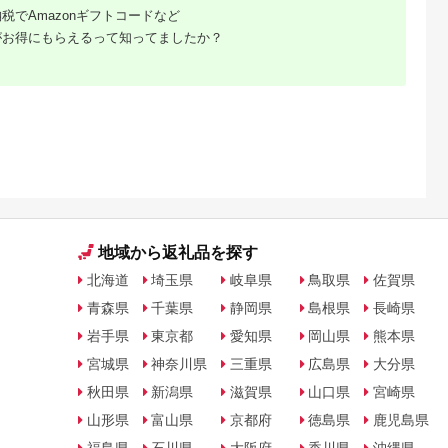
税でAmazonギフトコードなど
がお得にもらえるって知ってましたか？
NAのふるさと
出典：ANAのふるさと
出典：楽天ふるさと納
出典：楽天ふるさと
納税
納税
税
南市
島根県 出雲市
京都 府京都市
香川県 坂出市
】2027年1
出雲の國からの贈り物
【ふるさと納税】【辻
【ふるさと納税】〈
毎月発送 ま
～トマトを超えた超ト
為商店】銀だら西京漬
期便3回〉創業100
トの宝石箱！
マト2kg【トマト と
けセット 8切 ［ 京都
年！老舗の八百屋が
5.0
5.0
5.0
5.0
ートマトの定
まと 野菜 やさい 新鮮
鮮魚専門店 西京漬け
ョイスした厳選やさ
0,000
24,000
22,000
36,000
00g×6回コ
産地直送 贈答 出雲 出
セット 銀鱈 人気 おす
と旬の果物の詰め合
円
寄付金額:
円
寄付金額:
円
寄付金額:
円
4-210
雲市 おすすめ 人気】
すめ グルメ 海鮮 お取
せ | 香川県 坂出市 香
り寄せ 通販 送料無料
川 四国 楽天ふるさと
ふるさと納税 ］
納税 返礼品 支援 お
り寄せグルメ 取り寄
せ グルメ 食品 フル
ツ 果物 くだもの 野
定期便 やさい 詰め合
地域から返礼品を探す
わせ セット
北海道
埼玉県
岐阜県
鳥取県
佐賀県
青森県
千葉県
静岡県
島根県
長崎県
岩手県
東京都
愛知県
岡山県
熊本県
宮城県
神奈川県
三重県
広島県
大分県
秋田県
新潟県
滋賀県
山口県
宮崎県
山形県
富山県
京都府
徳島県
鹿児島県