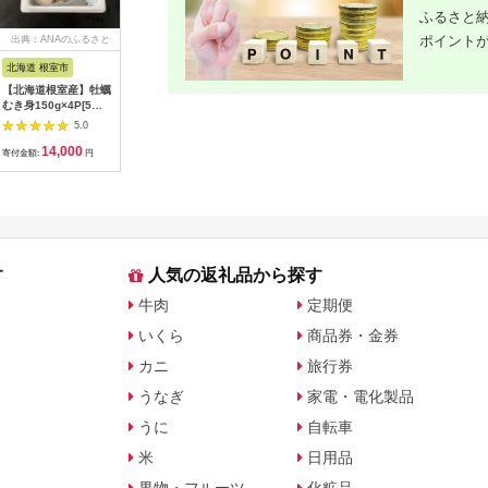
ふるさと納
ポイント
出典：ANAのふるさと
出典：ふるさとチョイ
出典：ANAのふるさと
出典：A
納税
ス
納税
北海道 根室市
埼玉県 白岡市
北海道 津別町
愛知県 碧
【北海道根室産】牡蠣
【2026年発送分 先行
㈱山上木工 トレイL
【先行受付
むき身150g×4P[5月
予約】100年の歴
（１枚板） | 無垢材
月～6月
下旬以降発送] A-
史！！ アライファー
天然木 ナラ シンプル
るでトマ
5.0
5.0
5.0
54007
ムの「朝もぎ梨」幸
パン キッチン 美しい
ジュエリ
14,000
13,000
40,000
4
水・豊水・あきづき
おしゃれ オシャレ 手
期便 約7
寄付金額:
円
寄付金額:
円
寄付金額:
円
寄付金額:
約3kg 【11246-
作り ハンドメイド 北
ース H00
0352】
海道 津別町 送料無料
す
人気の返礼品から探す
牛肉
定期便
いくら
商品券・金券
カニ
旅行券
うなぎ
家電・電化製品
うに
自転車
米
日用品