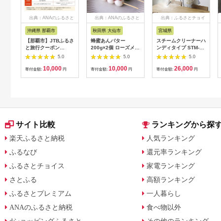
出典：ANAのふるさと
出典：ANAのふるさと
出典：ふるさとチョイ
納税
納税
ス
沖縄県 那覇市
秋田県 大仙市
宮城県
【那覇市】JTBふるさ
蜂蜜あんバター
スチームクリーナーハ
と旅行クーポン
200g×2個 ローズメイ
ンディタイプ STM-
（3,000円分）有効期
[あんバター はちみ
305R-C アイボリー
5.0
5.0
5.0
間3年（Eメール発
つ 発酵バター あん
アイリスオーヤマ
10,000
10,000
26,000
行）｜旅行 トラベル
こ 水あめ不使用 秋
【1550643】
寄付金額:
円
寄付金額:
円
寄付金額:
円
予約 国内旅行 JTB 宿
田県 大仙市]
泊 観光 体験 旅行券
宿泊券 旅行予約 ホテ
ル 旅館 チケット 子供
子連れ カップル 家族
人気 おすすめ 旅行ク
ーポン 店頭 オンライ
サイト比較
ランキングから探
ン ネット予約 電話 有
効期間3年
楽天ふるさと納税
人気ランキング
ふるなび
還元率ランキング
ふるさとチョイス
家電ランキング
さとふる
高額ランキング
ふるさとプレミアム
一人暮らし
ANAのふるさと納税
食べ物以外