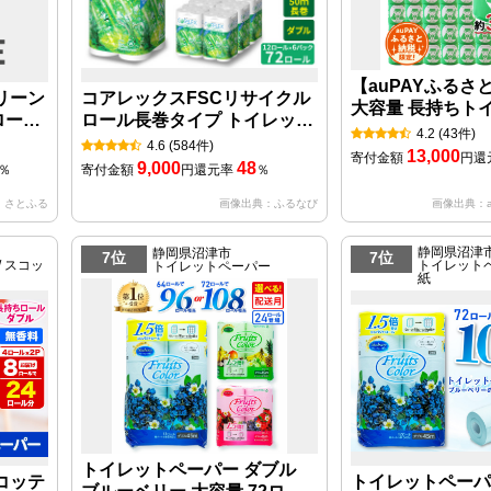
【auPAYふるさ
リーン
コアレックスFSCリサイクル
大容量 長持ちト
ロール
ロール長巻タイプ トイレット
パー 130m シング
4.2
(43件)
ペーパー 72ロール ( 12ロール
4.6
(584件)
し
13,000
寄付金額
円
還
× 6パック ) ダブル 50m
9,000
48
％
寄付金額
円
還元率
％
：さとふる
画像出典：ふるなび
画像出典：a
静岡県沼津
静岡県沼津市
7位
7位
 スコッ
トイレットペ
トイレットペーパー
紙
トイレットペーパー ダブル
コッテ
トイレットペーパ