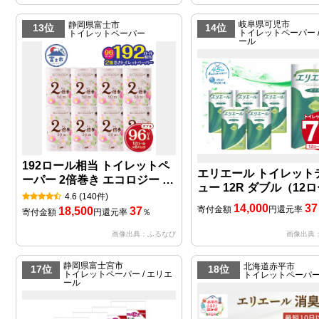
岐阜県可児市
静岡県富士市
13位
14位
トイレットペーパー /
トイレットペーパー
ール
192ロール相当 トイレットペ
エリエール トイレット
ーパー 2倍巻き エコロジー ダ
ュー 12R ダブル（12
ブル 96ロール 日用品 [sf002-
4.6
(140件)
×6パック） 【 トイレ
108]
14,000
37
寄付金額
円
還元率
18,500
37
寄付金額
円
還元率
％
ーパー 香り付き 30m巻
品 トイレ 新生活 備蓄 
画像出典：ふるなび
画像出典
耗品 生活雑貨 生活用品
ック パルプ100％ 岐阜
静岡県富士宮市
北海道赤平市
17位
18位
市 】
トイレットペーパー / エリエ
トイレットペーパ
ール