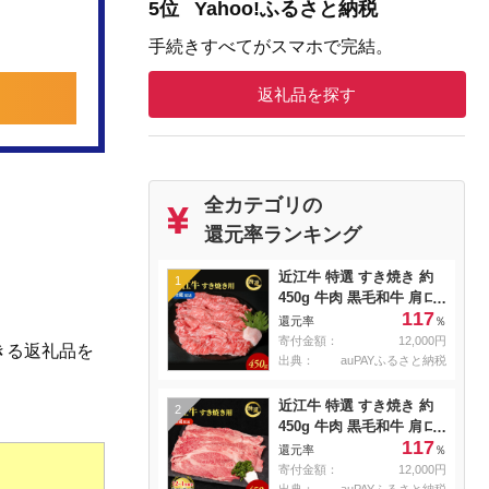
5位
Yahoo!ふるさと納税
手続きすべてがスマホで完結。
返礼品を探す
全カテゴリの
還元率ランキング
近江牛 特選 すき焼き 約
1
450g 牛肉 黒毛和牛 肩ロ
117
ース モモ すきやき すき
還元率
％
焼き肉 すき焼き用 肉 お
寄付金額：
12,000円
きる返礼品を
肉 牛 和牛 納期 最長3カ月
出典：
auPAYふるさと納税
冷蔵
近江牛 特選 すき焼き 約
2
450g 牛肉 黒毛和牛 肩ロ
117
ース モモ すきやき すき
還元率
％
焼き肉 すき焼き用 肉 お
寄付金額：
12,000円
肉 牛 和牛 納期 最長3カ月