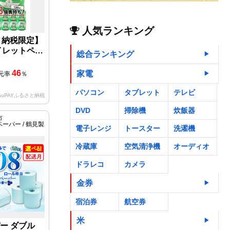
人気ランキング
と納税限定】
イレットペー
総合ランキング
ル 48R 芯な
46
家電
元率
％
パソコン
タブレット
テレビ
uPAYふるさと納税
DVD
掃除機
炊飯器
市
ーパー / 鶴見製
電子レンジ
トースター
洗濯機
冷蔵庫
空気清浄機
オーディオ
ドラレコ
カメラ
金券
宿泊券
航空券
米
ー ダブル