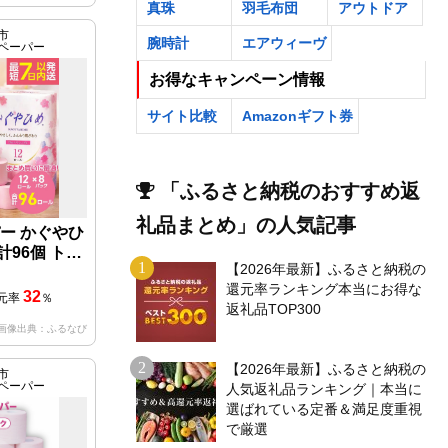
品 ロングロ
真珠
羽毛布団
アウトドア
県
市
腕時計
エアウィーヴ
ペーパー
お得なキャンペーン情報
サイト比較
Amazonギフト券
「ふるさと納税のおすすめ返
礼品まとめ」の人気記事
ー かぐやひ
計96個 トイ
【2026年最新】ふるさと納税の
還元率ランキング本当にお得な
32
元率
％
返礼品TOP300
画像出典：ふるなび
【2026年最新】ふるさと納税の
市
ペーパー
人気返礼品ランキング｜本当に
選ばれている定番＆満足度重視
で厳選