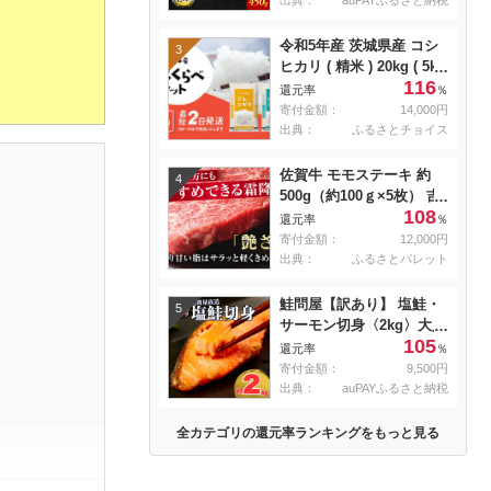
出典：
auPAYふるさと納税
冷蔵
令和5年産 茨城県産 コシ
3
ヒカリ ( 精米 ) 20kg ( 5kg
116
× 4袋 )
還元率
％
寄付金額：
14,000円
出典：
ふるさとチョイス
佐賀牛 モモステーキ 約
4
500g（約100ｇ×5枚） 吉
108
野ヶ里町 [FDB057]
還元率
％
寄付金額：
12,000円
出典：
ふるさとパレット
鮭問屋【訳あり】 塩鮭・
5
サーモン切身〈2kg〉大人
105
気 鮭 切り身 家計応援 不
還元率
％
揃い 鮭問屋直送
寄付金額：
9,500円
【MS03】
出典：
auPAYふるさと納税
全カテゴリの還元率ランキングをもっと見る