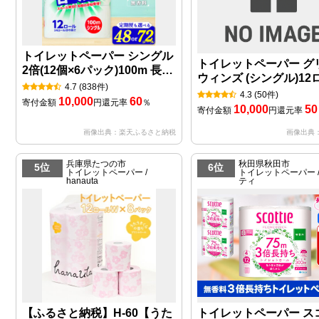
トイレットペーパー シングル
トイレットペーパー グ
2倍(12個×6パック)100m 長巻
ウィンズ (シングル)12
き 72ロール 無香料
4.7
(838件)
×8パック 計96ロール
4.3
(50件)
10,000
60
寄付金額
円
還元率
％
10,000
50
寄付金額
円
還元率
画像出典：楽天ふるさと納税
画像出典
兵庫県たつの市
秋田県秋田市
5位
6位
トイレットペーパー /
トイレットペーパー /
hanauta
ティ
【ふるさと納税】H-60【うた
トイレットペーパー ス