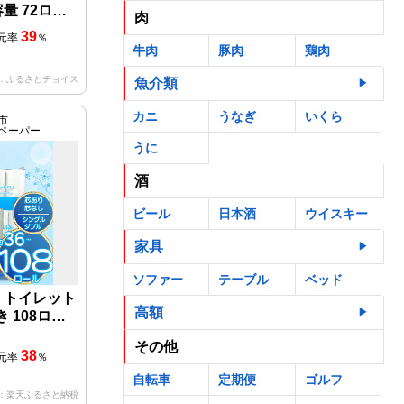
量 72ロー
肉
ック
39
元率
％
牛肉
豚肉
鶏肉
：ふるさとチョイス
魚介類
カニ
うなぎ
いくら
市
ペーパー
うに
酒
ビール
日本酒
ウイスキー
家具
ソファー
テーブル
ベッド
 トイレット
高額
き 108ロー
 国産 新生活
その他
 リサイクル
38
元率
％
雑貨 生活用
自転車
定期便
ゴルフ
 ランキング
：楽天ふるさと納税