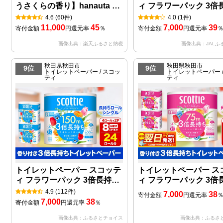
うさくらの香り】hanauta ダ
ィ フラワーパック 3倍
ブル25m 12ロール×8パック
〈無香料〉4ロール(ダブ
4.6
(60件)
4.0
(1件)
パック 秋田市オリジナ
11,000
45
7,000
39
寄付金額
円
還元率
％
寄付金額
円
還元率
画像出典：楽天ふるさと納税
画像出典：JALふ
秋田県秋田市
秋田県秋田市
9位
9位
トイレットペーパー / スコッ
トイレットペーパー /
ティ
ティ
トイレットペーパー スコッテ
トイレットペーパー ス
ィ フラワーパック 3倍長持ち
ィ フラワーパック 3倍
〈香り付〉4ロール(シング
〈香り付〉4ロール(ダブ
4.9
(112件)
7,000
38
寄付金額
円
還元率
ル)×2パック 秋田市オリジナ
パック 秋田市オリジナ
7,000
38
寄付金額
円
還元率
％
ル
画像出典：ふるさとチョイス
画像出典：ふるさ