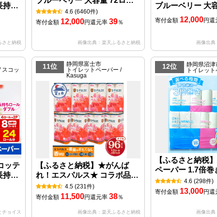
ブルーベリー 大容量 72ロー
長持ち
ブルーベリー 大容
ル 12ロール×6パック
4.6
(6460件)
ル)×2
ル 12ロール×6パ
12,000
寄付金額
円
還
12,000
39
寄付金額
円
還元率
％
ル
％
るさと納税
画像出典：楽天ふるさと納税
画像出典
静岡県富士市
静岡県沼津
11位
12位
 スコッ
トイレットペーパー /
トイレット
Kasuga
【ふるさと納税】
コッテ
【ふるさと納税】★がんば
ペーパー 1.7倍巻
長持ち
れ！エスパルス★ コラボ品
ル 再生紙 日用品
4.6
(298件)
ル)×2
「エスパルス×薔薇のおもて
4.5
(231件)
SDGs 備蓄 防災
％
13,000
寄付金額
円
還
ル
なし」 トイレットペーパー
11,500
38
寄付金額
円
還元率
％
エコ 消耗品 生活
ダブル 96ロール (12R×8パッ
品 長持ち コスパ
とチョイス
画像出典：楽天ふるさと納税
画像出典
ク) 超吸水 ふんわり 柄付き 薔