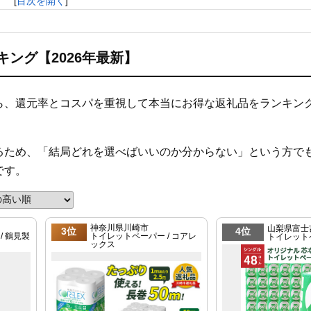
[
目次を開く
]
ング【2026年最新】
ら、還元率とコスパを重視して本当にお得な返礼品をランキン
るため、「結局どれを選べばいいのか分からない」という方で
です。
神奈川県川崎市
山梨県富士
3位
4位
/ 鶴見製
トイレットペーパー / コアレ
トイレット
ックス