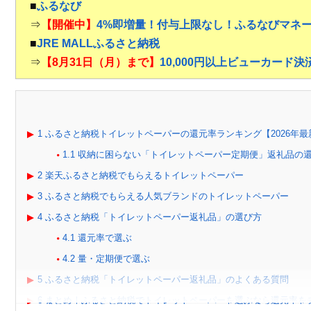
■
ふるなび
⇒
【開催中】
4%即増量！付与上限なし！ふるなびマネ
■
JRE MALLふるさと納税
⇒
【8月31日（月）まで】
10,000円以上ビューカード
1
ふるさと納税トイレットペーパーの還元率ランキング【2026年最
1.1
収納に困らない「トイレットペーパー定期便」返礼品の還元
2
楽天ふるさと納税でもらえるトイレットペーパー
3
ふるさと納税でもらえる人気ブランドのトイレットペーパー
4
ふるさと納税「トイレットペーパー返礼品」の選び方
4.1
還元率で選ぶ
4.2
量・定期便で選ぶ
5
ふるさと納税「トイレットペーパー返礼品」のよくある質問
6
まとめ｜ふるさと納税でトイレットペーパーを選ぶなら還元率を