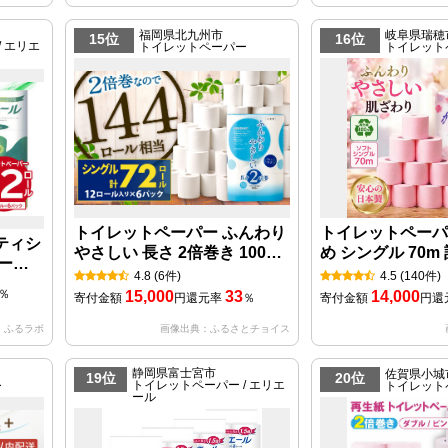
無香料 トイレ用
薇の香り 消臭 再生紙 日用品
ール 沼津市 静岡
消耗品 生活用品 富士市
福岡県北九州市
岐阜県瑞穂
15位
16位
 エリエ
トイレットペーパー
トイレット
[sf023-018]
トイレットペーパー ふんわり
トイレットペーパ
ティシ
やさしい 長さ 2倍巻き 100ｍ
め シングル 70m 
ロール
シングル 計72個 日本製 防災
レット
4.8
(6件)
4.5
(140件)
ットペ
％
15,000
33
14,000
寄付金額
円
還元率
％
寄付金額
円
還
 日用
防災 消
：ふるラボ
画像出典：ふるさとチョイス
 スト
県 可児
静岡県富士宮市
佐賀県小城
19位
20位
トイレットペーパー / エリエ
ー
トイレット
ール