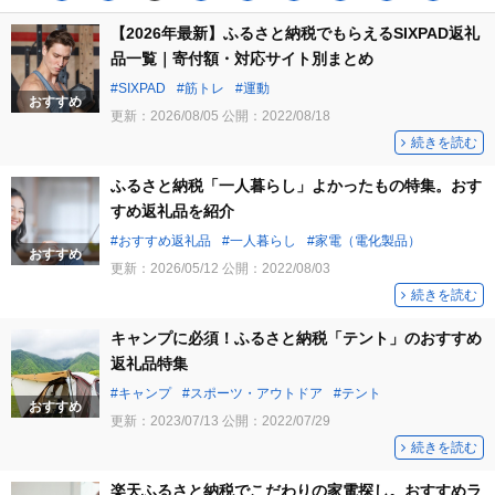
【2026年最新】ふるさと納税でもらえるSIXPAD返礼
品一覧｜寄付額・対応サイト別まとめ
SIXPAD
筋トレ
運動
おすすめ
更新：
2026/08/05
公開：
2022/08/18
続きを読む
ふるさと納税「一人暮らし」よかったもの特集。おす
すめ返礼品を紹介
おすすめ返礼品
一人暮らし
家電（電化製品）
おすすめ
更新：
2026/05/12
公開：
2022/08/03
続きを読む
キャンプに必須！ふるさと納税「テント」のおすすめ
返礼品特集
キャンプ
スポーツ・アウトドア
テント
おすすめ
更新：
2023/07/13
公開：
2022/07/29
続きを読む
楽天ふるさと納税でこだわりの家電探し。おすすめラ