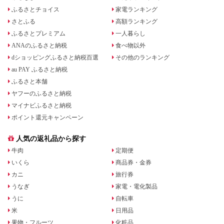
ふるさとチョイス
家電ランキング
さとふる
高額ランキング
ふるさとプレミアム
一人暮らし
ANAのふるさと納税
食べ物以外
dショッピングふるさと納税百選
その他のランキング
au PAY ふるさと納税
ふるさと本舗
ヤフーのふるさと納税
マイナビふるさと納税
ポイント還元キャンペーン
人気の返礼品から探す
牛肉
定期便
いくら
商品券・金券
カニ
旅行券
うなぎ
家電・電化製品
うに
自転車
米
日用品
果物・フルーツ
化粧品