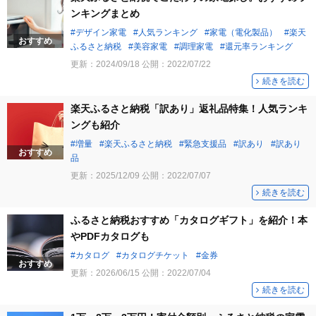
ンキングまとめ
デザイン家電
人気ランキング
家電（電化製品）
楽天
おすすめ
ふるさと納税
美容家電
調理家電
還元率ランキング
更新：
2024/09/18
公開：
2022/07/22
続きを読む
楽天ふるさと納税「訳あり」返礼品特集！人気ランキ
ングも紹介
増量
楽天ふるさと納税
緊急支援品
訳あり
訳あり
おすすめ
品
更新：
2025/12/09
公開：
2022/07/07
続きを読む
ふるさと納税おすすめ「カタログギフト」を紹介！本
やPDFカタログも
カタログ
カタログチケット
金券
おすすめ
更新：
2026/06/15
公開：
2022/07/04
続きを読む