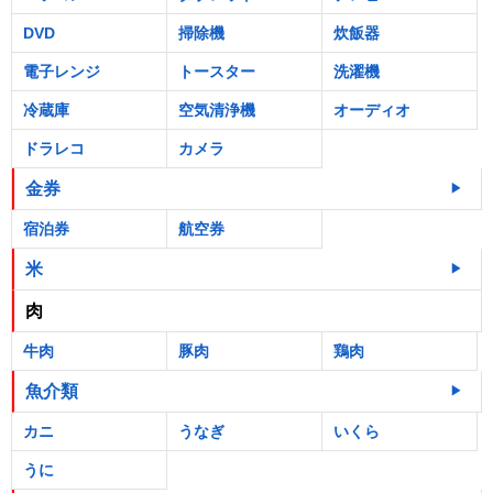
DVD
掃除機
炊飯器
電子レンジ
トースター
洗濯機
冷蔵庫
空気清浄機
オーディオ
ドラレコ
カメラ
金券
宿泊券
航空券
米
肉
牛肉
豚肉
鶏肉
魚介類
カニ
うなぎ
いくら
うに