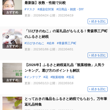
最新版】枚数・性能で比較
マスク
感染症対策
日用品・雑貨・DIY
おすすめ
更新：
2026/04/24
公開：
2022/04/19
続きを読む
「11ぴきのねこ」の返礼品がもらえる！青森県三戸町
のふるさと納税
11ぴきのねこ
絵本
青森県三戸町
おすすめ
更新：
2023/01/06
公開：
2022/04/01
続きを読む
【2026年】ふるさと納税返礼品「観葉植物」人気ラ
ンキング。選び方のポイントも解説
インテリア
花
観葉植物
造花
おすすめ
更新：
2026/01/13
公開：
2022/03/18
続きを読む
とっておきの逸品をふるさと納税でもらおう。万年筆
返礼品特集