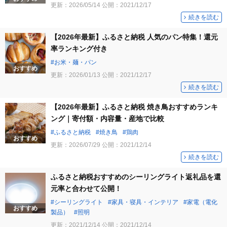
更新：
2026/05/14
公開：
2021/12/17
続きを読む
【2026年最新】ふるさと納税 人気のパン特集！還元
率ランキング付き
お米・麺・パン
おすすめ
更新：
2026/01/13
公開：
2021/12/17
続きを読む
【2026年最新】ふるさと納税 焼き鳥おすすめランキ
ング｜寄付額・内容量・産地で比較
ふるさと納税
焼き鳥
鶏肉
おすすめ
更新：
2026/07/29
公開：
2021/12/14
続きを読む
ふるさと納税おすすめのシーリングライト返礼品を還
元率と合わせて公開！
シーリングライト
家具・寝具・インテリア
家電（電化
おすすめ
製品）
照明
更新：
2021/12/14
公開：
2021/12/14