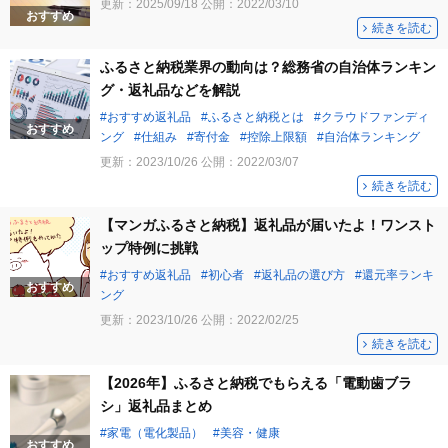
更新：
2025/09/18
公開：
2022/03/10
おすすめ
続きを読む
ふるさと納税業界の動向は？総務省の自治体ランキン
グ・返礼品などを解説
おすすめ返礼品
ふるさと納税とは
クラウドファンディ
おすすめ
ング
仕組み
寄付金
控除上限額
自治体ランキング
更新：
2023/10/26
公開：
2022/03/07
続きを読む
【マンガふるさと納税】返礼品が届いたよ！ワンスト
ップ特例に挑戦
おすすめ返礼品
初心者
返礼品の選び方
還元率ランキ
おすすめ
ング
更新：
2023/10/26
公開：
2022/02/25
続きを読む
【2026年】ふるさと納税でもらえる「電動歯ブラ
シ」返礼品まとめ
家電（電化製品）
美容・健康
おすすめ