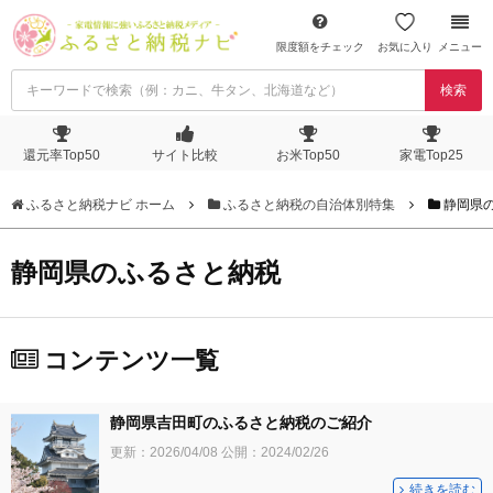
限度額をチェック
お気に入り
メニュー
検索
還元率Top50
サイト比較
お米Top50
家電Top25
ふるさと納税ナビ ホーム
ふるさと納税の自治体別特集
静岡県
静岡県のふるさと納税
コンテンツ一覧
静岡県吉田町のふるさと納税のご紹介
更新：
2026/04/08
公開：
2024/02/26
続きを読む