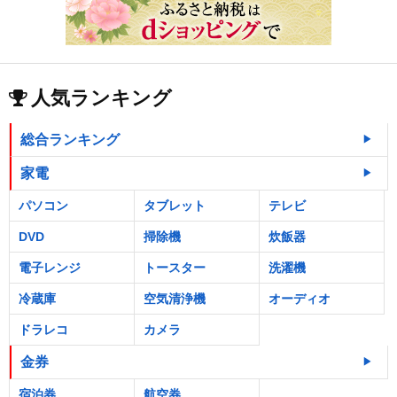
人気ランキング
総合ランキング
家電
パソコン
タブレット
テレビ
DVD
掃除機
炊飯器
電子レンジ
トースター
洗濯機
冷蔵庫
空気清浄機
オーディオ
ドラレコ
カメラ
金券
宿泊券
航空券