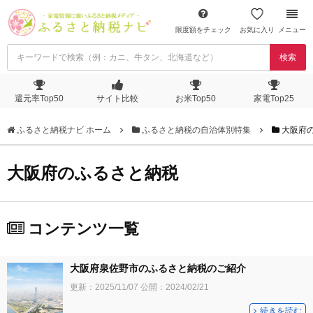
限度額をチェック
お気に入り
メニュー
検索
還元率Top50
サイト比較
お米Top50
家電Top25
ふるさと納税ナビ ホーム
ふるさと納税の自治体別特集
大阪府
大阪府のふるさと納税
コンテンツ一覧
大阪府泉佐野市のふるさと納税のご紹介
更新：
2025/11/07
公開：
2024/02/21
続きを読む