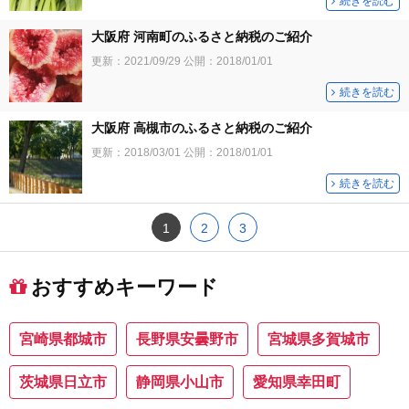
続きを読む
大阪府 河南町のふるさと納税のご紹介
更新：
2021/09/29
公開：
2018/01/01
続きを読む
大阪府 高槻市のふるさと納税のご紹介
更新：
2018/03/01
公開：
2018/01/01
続きを読む
1
2
3
おすすめキーワード
宮崎県都城市
長野県安曇野市
宮城県多賀城市
茨城県日立市
静岡県小山市
愛知県幸田町