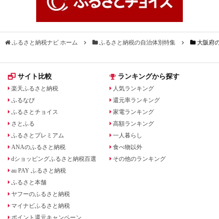
ふるさと納税ナビ ホーム
ふるさと納税の自治体別特集
大阪府
サイト比較
ランキングから探す
楽天ふるさと納税
人気ランキング
ふるなび
還元率ランキング
ふるさとチョイス
家電ランキング
さとふる
高額ランキング
ふるさとプレミアム
一人暮らし
ANAのふるさと納税
食べ物以外
dショッピングふるさと納税百選
その他のランキング
au PAY ふるさと納税
ふるさと本舗
ヤフーのふるさと納税
マイナビふるさと納税
ポイント還元キャンペーン