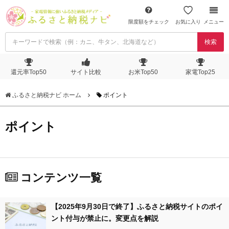
限度額をチェック
お気に入り
メニュー
検索
還元率Top50
サイト比較
お米Top50
家電Top25
ふるさと納税ナビ ホーム
ポイント
ポイント
コンテンツ一覧
【2025年9月30日で終了】ふるさと納税サイトのポイ
ント付与が禁止に。変更点を解説