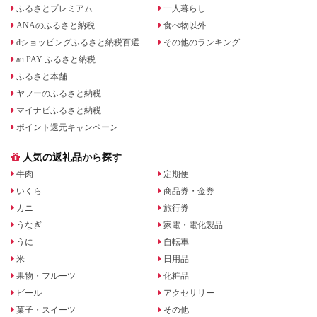
ふるさとプレミアム
一人暮らし
ANAのふるさと納税
食べ物以外
dショッピングふるさと納税百選
その他のランキング
au PAY ふるさと納税
ふるさと本舗
ヤフーのふるさと納税
マイナビふるさと納税
ポイント還元キャンペーン
人気の返礼品から探す
牛肉
定期便
いくら
商品券・金券
カニ
旅行券
うなぎ
家電・電化製品
うに
自転車
米
日用品
果物・フルーツ
化粧品
ビール
アクセサリー
菓子・スイーツ
その他