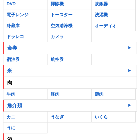
DVD
掃除機
炊飯器
電子レンジ
トースター
洗濯機
冷蔵庫
空気清浄機
オーディオ
ドラレコ
カメラ
金券
宿泊券
航空券
米
肉
牛肉
豚肉
鶏肉
魚介類
カニ
うなぎ
いくら
うに
酒