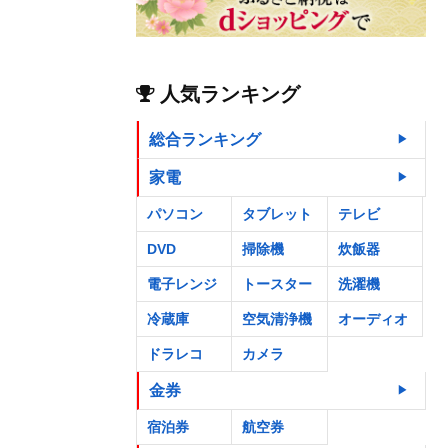
人気ランキング
総合ランキング
家電
パソコン
タブレット
テレビ
DVD
掃除機
炊飯器
電子レンジ
トースター
洗濯機
冷蔵庫
空気清浄機
オーディオ
ドラレコ
カメラ
金券
宿泊券
航空券