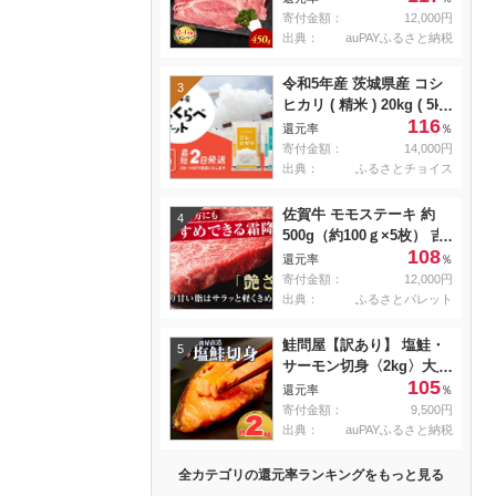
焼き肉 すき焼き用 肉 お
寄付金額：
12,000円
肉 牛 和牛 納期 最長3カ月
出典：
auPAYふるさと納税
冷蔵
令和5年産 茨城県産 コシ
3
ヒカリ ( 精米 ) 20kg ( 5kg
116
× 4袋 )
還元率
％
寄付金額：
14,000円
出典：
ふるさとチョイス
佐賀牛 モモステーキ 約
4
500g（約100ｇ×5枚） 吉
108
野ヶ里町 [FDB057]
還元率
％
寄付金額：
12,000円
出典：
ふるさとパレット
鮭問屋【訳あり】 塩鮭・
5
サーモン切身〈2kg〉大人
105
気 鮭 切り身 家計応援 不
還元率
％
揃い 鮭問屋直送
寄付金額：
9,500円
【MS03】
出典：
auPAYふるさと納税
全カテゴリの還元率ランキングをもっと見る