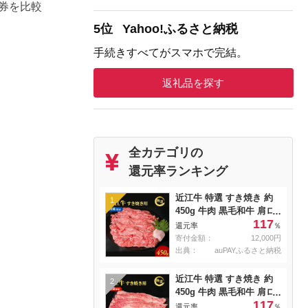
券を比較
5位
Yahoo!ふるさと納税
手続きすべてがスマホで完結。
返礼品を探す
全カテゴリの
還元率ランキング
近江牛 特選 すき焼き 約
1
450g 牛肉 黒毛和牛 肩ロ
117
ース モモ すきやき すき
還元率
％
焼き肉 すき焼き用 肉 お
寄付金額：
12,000円
肉 牛 和牛 納期 最長3カ月
出典：
auPAYふるさと納税
冷蔵
近江牛 特選 すき焼き 約
2
450g 牛肉 黒毛和牛 肩ロ
117
ース モモ すきやき すき
還元率
％