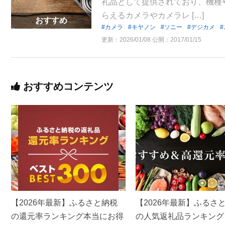
礼品として提供されており、機種
らえるカメラやカメラレ […]
おすすめ
カメラ
キヤノン
ソニー
デジカメ
更新：
2026/01/08
公開：
2017/01/15
おすすめコンテンツ
【2026年最新】ふるさと納税
【2026年最新】ふるさ
の還元率ランキング本当にお得
の人気返礼品ランキング