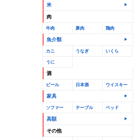
米
肉
牛肉
豚肉
鶏肉
魚介類
カニ
うなぎ
いくら
うに
酒
ビール
日本酒
ウイスキー
家具
ソファー
テーブル
ベッド
高額
その他