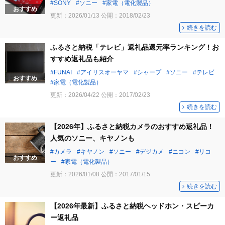
SONY
ソニー
家電（電化製品）
おすすめ
更新：
2026/01/13
公開：
2018/02/23
続きを読む
ふるさと納税「テレビ」返礼品還元率ランキング！お
すすめ返礼品も紹介
FUNAI
アイリスオーヤマ
シャープ
ソニー
テレビ
おすすめ
家電（電化製品）
更新：
2026/04/22
公開：
2017/02/23
続きを読む
【2026年】ふるさと納税カメラのおすすめ返礼品！
人気のソニー、キヤノンも
カメラ
キヤノン
ソニー
デジカメ
ニコン
リコ
おすすめ
ー
家電（電化製品）
更新：
2026/01/08
公開：
2017/01/15
続きを読む
【2026年最新】ふるさと納税ヘッドホン・スピーカ
ー返礼品