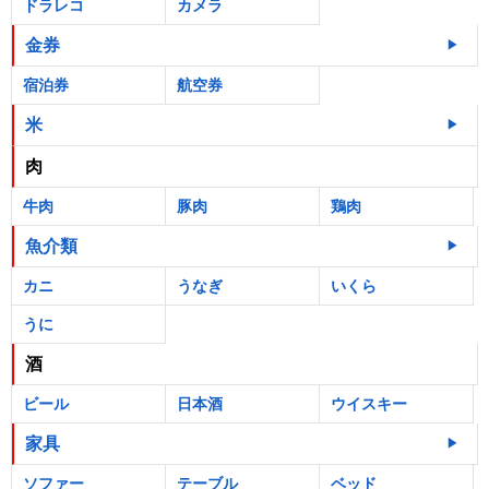
ドラレコ
カメラ
金券
宿泊券
航空券
米
肉
牛肉
豚肉
鶏肉
魚介類
カニ
うなぎ
いくら
うに
酒
ビール
日本酒
ウイスキー
家具
ソファー
テーブル
ベッド