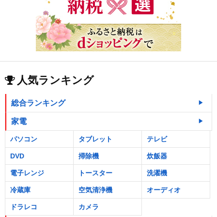
人気ランキング
総合ランキング
家電
パソコン
タブレット
テレビ
DVD
掃除機
炊飯器
電子レンジ
トースター
洗濯機
冷蔵庫
空気清浄機
オーディオ
ドラレコ
カメラ