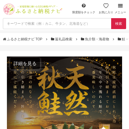
限度額をチェック
お気に入り
メニュー
検索
ふるさと納税ナビ TOP
返礼品検索
魚介類・海産物
鮭・
詳細を見る