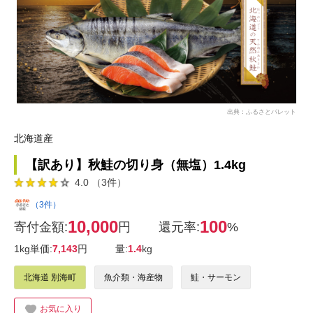
出典：ふるさとパレット
北海道産
【訳あり】秋鮭の切り身（無塩）1.4kg
4.0 （3件）
（3件）
10,000
100
寄付金額:
円
還元率:
%
1kg単価:
7,143
円
量:
1.4
kg
北海道 別海町
魚介類・海産物
鮭・サーモン
お気に入り