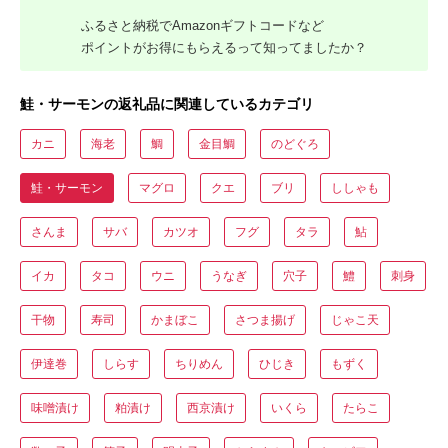
ふるさと納税でAmazonギフトコードなど
ポイントがお得にもらえるって知ってましたか？
鮭・サーモンの返礼品に関連しているカテゴリ
カニ
海老
鯛
金目鯛
のどぐろ
鮭・サーモン
マグロ
クエ
ブリ
ししゃも
さんま
サバ
カツオ
フグ
タラ
鮎
イカ
タコ
ウニ
うなぎ
穴子
鱧
刺身
干物
寿司
かまぼこ
さつま揚げ
じゃこ天
伊達巻
しらす
ちりめん
ひじき
もずく
味噌漬け
粕漬け
西京漬け
いくら
たらこ