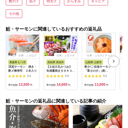
数の子
筋子
明太子
からすみ
キャビア
その他
鮭・サーモンに関連しているおすすめの返礼品
出典：ふるなび
出典：ふるラボ
出典：ふるさとチョイ
出
ス
青森県 むつ市
高知県 高知市
山梨県 山梨市
滋
渓流サーモン 焼き・
【土佐久礼かつお】
希少!ご当地サーモン
【訳
酢〆棒寿司 ２本入り
旬凍藁焼きタタキ 3〜
「富士の介」(刺
ン 
4人前（約400g） / 高
身)240g(80g×3)少量
ン 
5.0
5.0
5.0
知 土佐 久礼 かつお
パックを冷凍便でお届
10
カツオ 鰹 たたき タタ
け【1460519】
市/
13,500
14,000
13,000
寄付金額:
円
寄付金額:
円
寄付金額:
円
寄付
キ 海鮮 魚 刺身 【株
[AQ
式会社ジャパンダイニ
ーモ
ング】 [ATHR001]
ーモ
モン
鮭・サーモンの返礼品に関連している記事の紹介
取り
類 
ダ 
ムチ
チ 
ィー
ト 