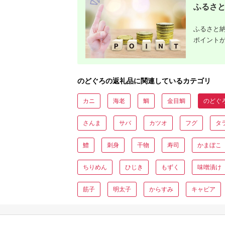
ふるさと
ふるさと納
ポイント
のどぐろの返礼品に関連しているカテゴリ
カニ
海老
鯛
金目鯛
のどぐ
さんま
サバ
カツオ
フグ
タ
鱧
刺身
干物
寿司
かまぼこ
ちりめん
ひじき
もずく
味噌漬け
筋子
明太子
からすみ
キャビア