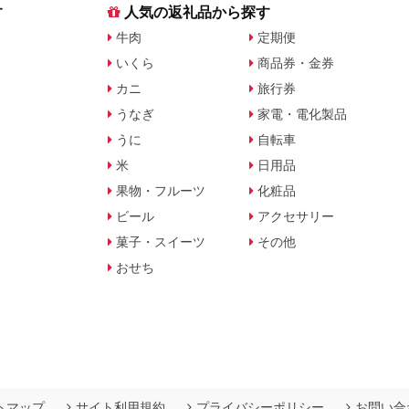
す
人気の返礼品から探す
牛肉
定期便
いくら
商品券・金券
カニ
旅行券
うなぎ
家電・電化製品
うに
自転車
米
日用品
果物・フルーツ
化粧品
ビール
アクセサリー
菓子・スイーツ
その他
おせち
トマップ
サイト利用規約
プライバシーポリシー
お問い合