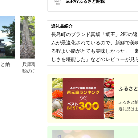
auPAYふるさと納税
き 【038_1963】
返礼品紹介
長島町のブランド真鯛「鯛王」2匹の
ムが最適化されているので、新鮮で美
る程よい脂がとても美味しかった」「
しさを堪能した」などのレビューが見
さと納
兵庫県 豊岡市のふるさと納
鳥取県 米子市のふ
税のご紹介
税のご紹介
ふるさと
ふるさと
返礼品は