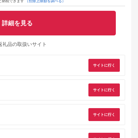
と納税できます
（控除上限額を調べる）
詳細を見る
返礼品の取扱いサイト
サイトに行く
サイトに行く
典：ふるなび
出典：ふるなび
出典：ふるなび
出典：ふるな
武町
大分県 国東市
福井県 小浜市
島根県 浜田市
の大吟醸漬け
天然鯛の一夜干し 訳
小鯛ささ漬 5パックセ
お手軽干物セット の
（プレーン
あり 2.0kg（４尾〜５
ット １パック
サイトに行く
どぐろ 鯛 いか 沖ギ
×2・生姜
尾） 干物 タイ おかず
65g（計325g） 笹漬
あじ 魚介類 魚貝類 
5.0
5.0
5.0
5.0
切れ 480g
つまみ_1613R
け ささ漬け ささづけ
干物 一夜干し セット
8,000
13,000
11,000
9,000
小鯛 福井県 小浜市 /
詰め合わせ
円
寄付金額:
円
寄付金額:
円
寄付金額:
円
上杉商店[BFAD016]
【020_1697】