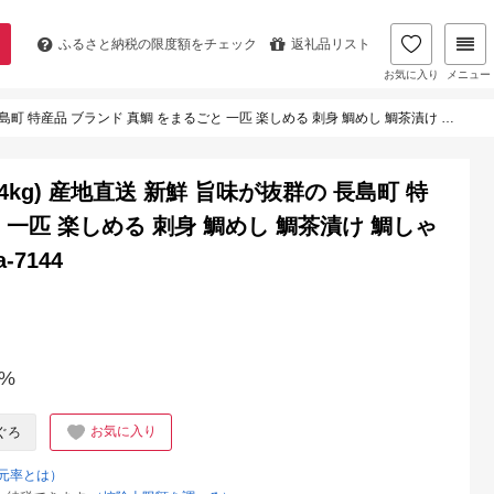
ふるさと納税の
限度額をチェック
返礼品リスト
お気に入り
メニュー
鯛 をまるごと 一匹 楽しめる 刺身 鯛めし 鯛茶漬け 鯛しゃぶ 鯛刺身 鮮魚 冷蔵 【JFA】jfa-7144
kg) 産地直送 新鮮 旨味が抜群の 長島町 特
 一匹 楽しめる 刺身 鯛めし 鯛茶漬け 鯛しゃ
-7144
%
お気に入り
ぐろ
元率とは）