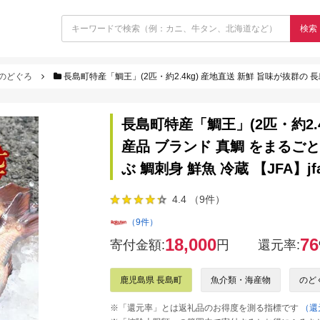
検索
のどぐろ
長島町特産「鯛王」(2匹・約2.4kg) 産地直送 新鮮 旨味が抜群の 長島町 特産品 ブランド 真
長島町特産「鯛王」(2匹・約2.4
産品 ブランド 真鯛 をまるごと
ぶ 鯛刺身 鮮魚 冷蔵 【JFA】jfa
4.4 （9件）
（9件）
18,000
76
寄付金額:
円
還元率:
鹿児島県 長島町
魚介類・海産物
のど
※「還元率」とは返礼品のお得度を測る指標です
（還