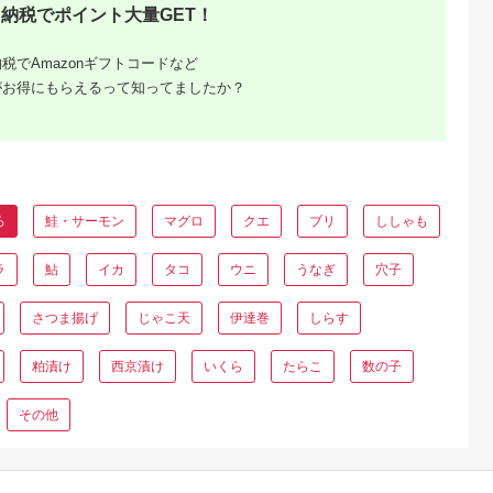
納税でポイント大量GET！
税でAmazonギフトコードなど
がお得にもらえるって知ってましたか？
ろ
鮭・サーモン
マグロ
クエ
ブリ
ししゃも
ラ
鮎
イカ
タコ
ウニ
うなぎ
穴子
さつま揚げ
じゃこ天
伊達巻
しらす
粕漬け
西京漬け
いくら
たらこ
数の子
その他