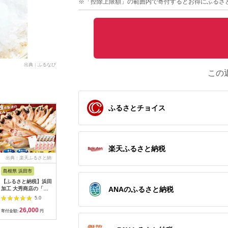
※「控除上限額」の範囲内で寄付するとお得にふるさ
出典：ふるなび
この
ふるさとチョイス
楽天ふるさと納税
出典：楽天ふるさと納
出典：ふるさとチョイ
出典：ふるなび
出
税
ス
島根県 浜田市
富山県 射水市
福井県 小浜市
山口県 阿
【ふるさと納税】浜田
【射水市】【射水のお
小鯛の笹漬け 大樽
特選真鯛
ANAのふるさと納税
加工 大秀商店の「の
いしい海鮮】【新湊
180g 2個入り 計360g
セレクト
どぐろ（小）の開きと
産】贅沢ノドグロ し
[A-007030]
×2・柚子
5.0
5.0
5.0
煮付け用（小）」干物
ゃぶしゃぶセット 2人
[BFAE006] 【配送不
×2）切身6
26,000
31,000
16,000
1
セット 魚介類 魚貝類
前 ※北陸・関東・中
可地域：北海道・沖
寄付金額:
円
寄付金額:
円
寄付金額:
円
寄付金額:
魚 開き 下処理済み の
部・近畿地方以外への
縄・離島】
どぐろ 煮付 レシピ付
配送不可