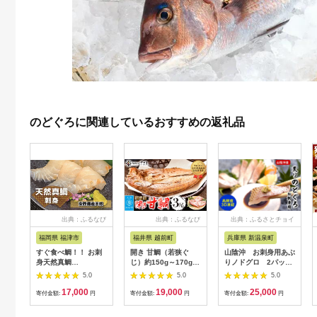
のどぐろに関連しているおすすめの返礼品
出典：ふるなび
出典：ふるなび
出典：ふるさとチョイ
ス
福岡県 福津市
福井県 越前町
兵庫県 新温泉町
すぐ食べ鯛！！ お刺
開き 甘鯛（若狭ぐ
山陰沖 お刺身用あぶ
身天然真鯛
じ）約150g～170g ×
りノドグロ 2パッ
600g（50g×12P）
3枚 H20年 大日本水
ク 高級魚 アカム
5.0
5.0
5.0
[H0059]
産会会長賞受賞【福井
ツ 生食用
17,000
19,000
25,000
県 干物 アマダイ タイ
【1155814】
寄付金額:
円
寄付金額:
円
寄付金額:
円
冷凍 贈答品 ギフト】
[e04-a106]