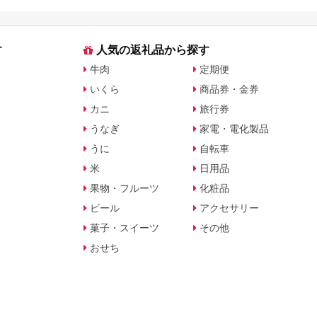
ト・公式グッズを徹底解説
す
人気の返礼品から探す
牛肉
定期便
いくら
商品券・金券
カニ
旅行券
うなぎ
家電・電化製品
うに
自転車
米
日用品
果物・フルーツ
化粧品
ビール
アクセサリー
菓子・スイーツ
その他
おせち