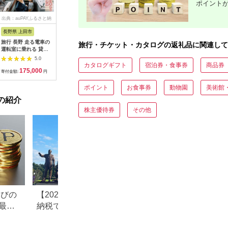
ポイント
出典：auPAYふるさと納
出典：dショッピングふ
出典：auPAYふるさと納
出典：ふ
税
るさと納税
税
長野県 上田市
岐阜県 可児市
静岡県 伊東市
神奈川県 
旅行 長野 走る電車の
富士カントリー可児ク
伊東園ホテル・伊東園
159-200
旅行・チケット・カタログの返礼品に関連して
運転室に乗れる 貸切
ラブ利用券（150,000
ホテル別館・伊東園ホ
賓舘 お
列車でお仕事体験 体
円分）【0018-007】
テル松川館 ご宿泊券
F（50,0
5.0
5.0
5.0
験 チケット 電車 鉄道
1泊2日2食付き(1名様
神奈川県 
カタログギフト
宿泊券・食事券
商品券
175,000
500,000
30,000
1
列車 サービス 子供 子
分:GAタイプ)
菜 手作り
寄付金額:
円
寄付金額:
円
寄付金額:
円
寄付金額:
ども こども 家族 長野
【1044937】
和風おかず
県
お土産 父
ポイント
お食事券
動物園
美術館
揚げ物 母
の紹介
お歳暮 食
おかず 有
株主優待券
その他
だわり 大
なびの
【2026年最新版】ふるさと
ふるさと納税、年
最大
納税でディズニー返礼品は
で30万円寄付でき
もらえる？ホテル・チケッ
すめ返礼品も紹介