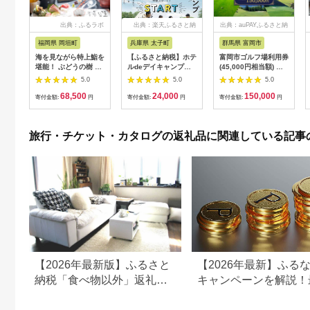
出典：ふるラボ
出典：楽天ふるさと納
出典：auPAYふるさと納
税
税
福岡県 岡垣町
兵庫県 太子町
群馬県 富岡市
海を見ながら特上鮨を
【ふるさと納税】ホテ
富岡市ゴルフ場利用券
堪能！ ぶどうの樹 鮨
ルdeデイキャンプ体
(45,000円相当額) ゴ
屋台ペア お食事券 海
験チケット
ルフ チケット 平日 土
5.0
5.0
5.0
鮮 海 屋台 食事 ペア
【1364991】
日 祝日 プレー券 関東
68,500
24,000
150,000
福岡県 岡垣町
群馬県 首都圏 F20E-
寄付金額:
円
寄付金額:
円
寄付金額:
円
382
旅行・チケット・カタログの返礼品に関連している記事
【2026年最新版】ふるさと
【2026年最新】ふる
納税「食べ物以外」返礼品
キャンペーンを解説！
の還元率ランキング！
50%還元も