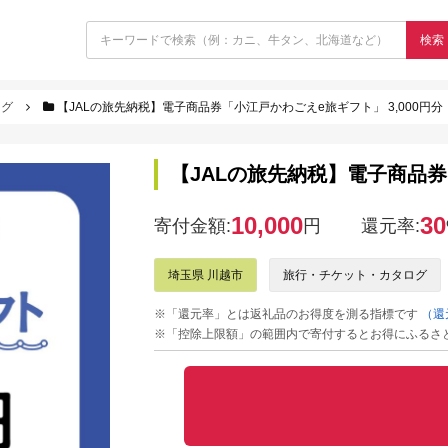
検索
ログ
【JALの旅先納税】電子商品券「小江戸かわごえe旅ギフト」 3,000円分
【JALの旅先納税】電子商品券
10,000
30
寄付金額:
円
還元率:
埼玉県 川越市
旅行・チケット・カタログ
※「還元率」とは返礼品のお得度を測る指標です
（還
※「控除上限額」の範囲内で寄付するとお得にふるさ