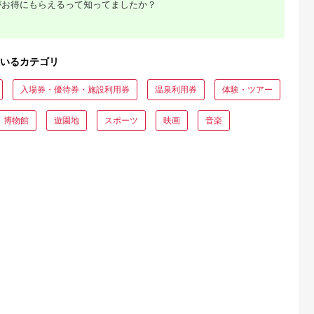
がお得にもらえるって知ってましたか？
るさとプレミ
出典：JALふるさと納税
出典：ふるラボ
出典：auPAYふるさと
アム
大磯町
沖縄県 石垣市
北海道 富良野市
長野県 塩尻市
9-06 大磯迎
石垣島の自然を満喫！
北海道富良野市 日本
信州健康ランド ギフ
いるカテゴリ
食事券
石垣島1日アクティビ
旅行 地域限定旅行ク
ト券（1000円券×9
00円分）【
ティ (利用券 1名様分)
ーポン90,000円分
枚） | 信州健康ラン
5.0
5.0
5.0
5.0
大磯町 お惣
NS-2
サウナ 大浴場 ボディ
入場券・優待券・施設利用券
温泉利用券
体験・ツアー
69,000
50,000
300,000
34,000
 大磯名産品
ケア リラクゼーショ
円
寄付金額:
円
寄付金額:
円
寄付金額:
円
 おつまみ
ン 施設 宿泊 家族連
の日 贈答品
長野県 塩尻市
・博物館
遊園地
スポーツ
映画
音楽
の日 ギフト
品 敬老の日
名地元店 こ
磯グルメ 】
収いくら
る？おす