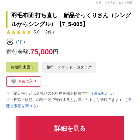
出典：マイナビふるさと納税
羽毛布団 打ち直し 新品そっくりさん（シング
ルからシングル）【7_5-005】
5.0 （2件）
（2件）
75,000
寄付金額:
円
島根県 出雲市
旅行・チケット・カタログ
お気に入り
※「還元率」とは返礼品のお得度を測る指標です
（還元率とは）
※「控除上限額」の範囲内で寄付するとお得にふるさと納税できます
（控
除上限額を調べる）
詳細を見る