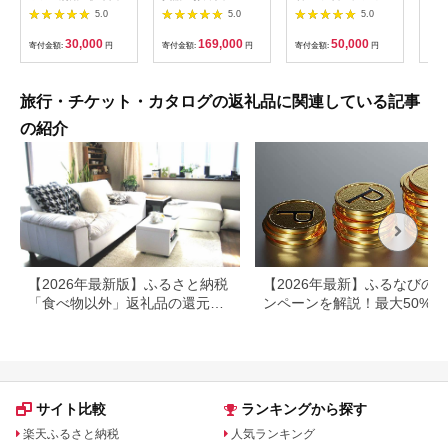
テル松川館 ご宿泊券
F（50,000円分）【
ティ (利用券 1名様分)
ーポ
5.0
5.0
5.0
1泊2日2食付き(1名様
神奈川県 大磯町 お惣
NS-2
分:GAタイプ)
菜 手作り 大磯名産品
30,000
169,000
50,000
寄付金額:
円
寄付金額:
円
寄付金額:
円
寄付
【1044937】
和風おかず おつまみ
お土産 父の日 贈答品
揚げ物 母の日 ギフト
お歳暮 食品 敬老の日
旅行・チケット・カタログの返礼品に関連している記事
おかず 有名地元店 こ
だわり 大磯グルメ 】
の紹介
【2026年最新版】ふるさと納税
【2026年最新】ふるなびの
「食べ物以外」返礼品の還元率
ンペーンを解説！最大50%還
ランキング！
も
サイト比較
ランキングから探す
楽天ふるさと納税
人気ランキング