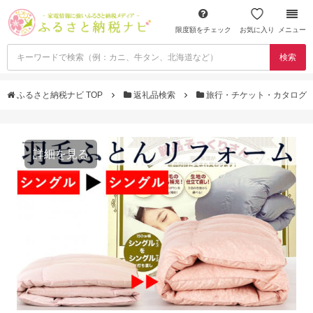
限度額をチェック
お気に入り
メニュー
検索
ふるさと納税ナビ TOP
返礼品検索
旅行・チケット・カタログ
詳細を見る