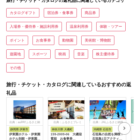
旅行・チケット・カタログの返礼品に関連しているカテゴリ
カタログギフト
宿泊券・食事券
商品券
入場券・優待券・施設利用券
温泉利用券
体験・ツアー
ポイント
お食事券
動物園
美術館・博物館
遊園地
スポーツ
映画
音楽
株主優待券
その他
旅行・チケット・カタログに関連しているおすすめの返
礼品
出典：auPAYふるさと納
出典：ふるさとプレミ
出典：JALふるさと納税
税
アム
静岡県 伊東市
神奈川県 大磯町
沖縄県 石垣市
北
伊東園ホテル・伊東園
159-2009-06 大磯迎
石垣島の自然を満喫！
北海
ホテル別館・伊東園ホ
賓舘 お食事券
石垣島1日アクティビ
旅行