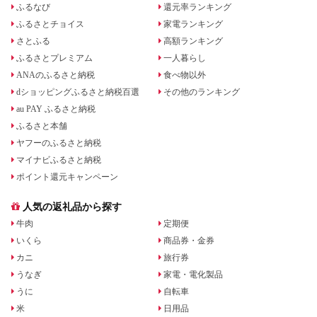
ふるなび
還元率ランキング
ふるさとチョイス
家電ランキング
さとふる
高額ランキング
ふるさとプレミアム
一人暮らし
ANAのふるさと納税
食べ物以外
dショッピングふるさと納税百選
その他のランキング
au PAY ふるさと納税
ふるさと本舗
ヤフーのふるさと納税
マイナビふるさと納税
ポイント還元キャンペーン
人気の返礼品から探す
牛肉
定期便
いくら
商品券・金券
カニ
旅行券
うなぎ
家電・電化製品
うに
自転車
米
日用品