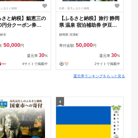
天ふるさと納税
出典：楽天ふるさと納税
出典
るさと納税】鮨恵三の
【ふるさと納税】旅行 静岡
【
000円分クーポン券
県 温泉 宿泊補助券 伊豆今
【
4912】
井浜温泉 大人の隠れ宿 花
ヶ
館林市
静岡県 河津町
静岡
の風 15000円 河津温泉郷
河
50,000
50,000
露天風呂付客室 施設利用券
行
額:
円
寄付金額:
円
寄
チケット 宿泊券 旅行券 宿
旅
30
30
還元率
%
還元率
%
泊 旅館 ホテル 河津桜 露天
賞
4サイトで掲載中
2サイトで掲載中
風呂 創作和食 伊豆 【 河
タ
津町 】
還元率ランキングをもっと見る
4
5