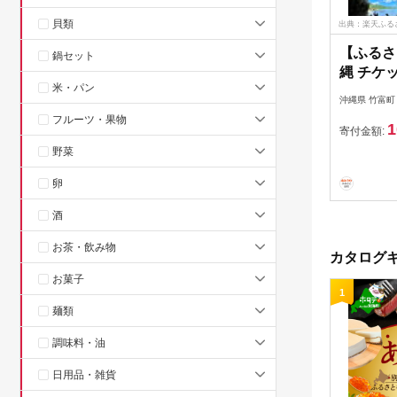
貝類
出典：楽天ふる
【ふるさ
鍋セット
縄 チケ
米・パン
ィビティ
沖縄県 竹富町
3,000
フルーツ・果物
1
体験 観光
寄付金額:
町 】
野菜
卵
酒
お茶・飲み物
カタログギ
お菓子
1
麺類
調味料・油
日用品・雑貨