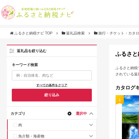
ふるさと納税ナビ TOP
返礼品検索
旅行・チケット・カタ
返礼品を絞り込む
ふるさと
キーワード検索
ふるさと納税
されている返
すべての条件をクリア
カタログギ
絞り込み
1
カテゴリ
選択中
肉
魚介類・海産物