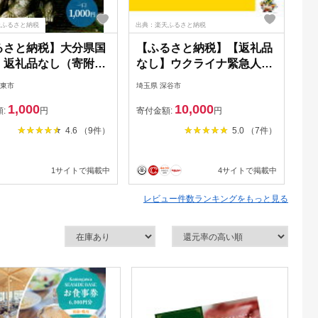
天ふるさと納税
出典：楽天ふるさと納税
出典
るさと納税】大分県国
【ふるさと納税】【返礼品
【
 返礼品なし（寄附の
なし】ウクライナ緊急人道
東
受付となります）
支援（1口10,000円より）
ワ
国東市
埼玉県 深谷市
東京
ケ
1,000
10,000
優
額:
円
寄付金額:
円
寄
S
4.6 （9件）
5.0 （7件）
お
1サイトで掲載中
4サイトで掲載中
レビュー件数ランキングをもっと見る