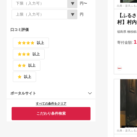
円〜
出典：楽天ふる
円
【ふるさ
村】村内
3,000円
口コミ評価
福島県 檜枝岐
1
寄付金額:
以上
以上
以上
以上
ポータルサイト
すべての条件をクリア
こだわり条件検索
出典：楽天ふる