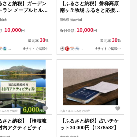
るさと納税】ガーデン
【ふるさと納税】磐梯高原
トラン メープルヒルお
南ヶ丘牧場 ふるさと応援券
(3,000円分)【山口県
（3000円分） 猪苗代町
周南市
福島県 猪苗代町
】 | 券 人気 おすすめ
10,000
10,000
無料
額:
円
寄付金額:
円
30
30
還元率
%
還元率
%
...
6サイトで掲載中
...
6サイトで掲載中
天ふるさと納税
出典：楽天ふるさと納税
るさと納税】【檜枝岐
【ふるさと納税】占いチケ
村内アクティビティ券
ット30,000円【1378582】
00円分【1318358】