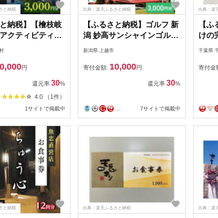
さと納税
出典：楽天ふるさと納税
出典：楽
と納税】【檜枝岐
【ふるさと納税】ゴルフ 新
【ふ
アクティビティ券
潟 妙高サンシャインゴルフ
けの
分【1318355】
倶楽部 ホテルでご利用いた
間 
村
新潟県 上越市
千葉県 
だける施設利用券 3,000円
円 【
0,000
10,000
分 券 金券 利用券 プレー券
記念 
円
寄付金額:
円
寄付金
チケット お届け：ご入金
三 お
30
30
還元率
%
還元率
%
確認後、順次発送いたしま
卒園 
4.0 （1件）
す
出 日
1サイトで掲載中
...
7サイトで掲載中
ん 七
業 入
さと納税
出典：楽天ふるさと納税
出典：楽