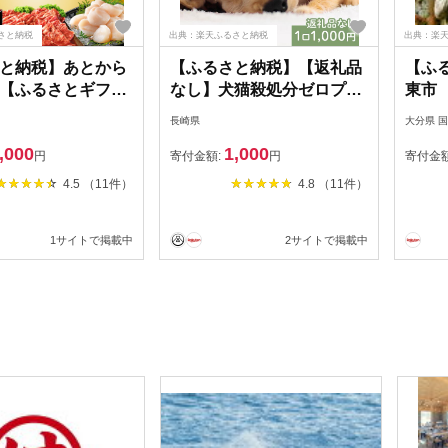
さと納税
出典：楽天ふるさと納税
出典：楽
と納税】あとから
【ふるさと納税】【返礼品
【ふ
【ふるさとギフ
なし】犬猫殺処分ゼロプロ
東市
,000～10,000円
ジェクト 長崎県への寄附
みの
長崎県
大分県 
とから選べる！ ギ
1口1,000円
,000
1,000
イント （ ふるさと
円
寄付金額:
円
寄付金
00円 ふるさと納税
4.5 （11件）
4.8 （11件）
1000円ポッキリ 1万
千円 あとから ふる
1サイトで掲載中
2サイトで掲載中
000 円 ふるさと
カタログギフト 北海
 ）