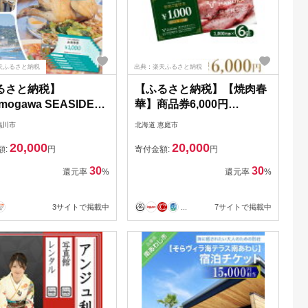
天ふるさと納税
出典：楽天ふるさと納税
るさと納税】
【ふるさと納税】【焼肉春
mogawa SEASIDE
華】商品券6,000円
E】お食事券 6千円相
【16025】
鴨川市
北海道 恵庭市
020-0079]
20,000
20,000
額:
円
寄付金額:
円
30
30
還元率
%
還元率
%
3サイトで掲載中
...
7サイトで掲載中