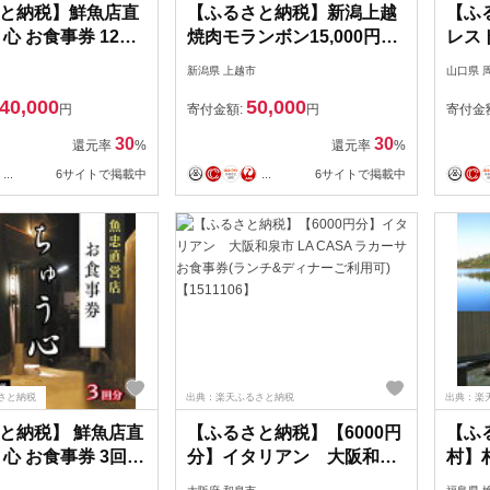
と納税】鮮魚店直
【ふるさと納税】新潟上越
【ふ
心 お食事券 12回
焼肉モランボン15,000円分
レス
000円分 大洗 魚忠
食事券（1,000円券×15枚、
食事券
新潟県 上越市
山口県 
和食 隠れ家
上越市モランボン本店のみ
周南市
40,000
50,000
使用可能）焼肉 食事 お届
送料
円
寄付金額:
円
寄付金
け：寄附入金確認後、順次
30
30
還元率
%
還元率
%
発送いたします。
...
6サイトで掲載中
...
6サイトで掲載中
さと納税
出典：楽天ふるさと納税
出典：楽
と納税】 鮮魚店直
【ふるさと納税】【6000円
【ふ
う心 お食事券 3回分
分】イタリアン 大阪和泉
村】
0円分 大洗 魚忠 直営
市 LA CASA ラカーサお食
6,0