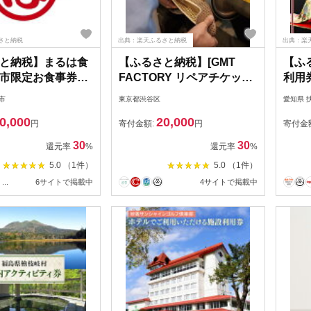
さと納税
出典：楽天ふるさと納税
出典：楽
と納税】まるは食
【ふるさと納税】[GMT
【ふ
屋市限定お食事券
FACTORY リペアチケット]
利用券
円分
店舗人気の6,000円分チケ
桑町 
市
東京都渋谷区
愛知県 
ット 20000円
0,000
20,000
円
寄付金額:
円
寄付金
30
30
還元率
%
還元率
%
5.0 （1件）
5.0 （1件）
...
6サイトで掲載中
4サイトで掲載中