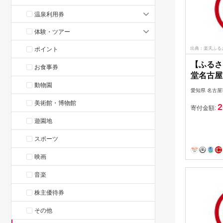
温泉利用券
体験・ツアー
ポイント
出典：楽天ふる
【ふるさ
お食事券
堂名古
動物園
6，000
愛知県 名古屋
美術館・博物館
2
寄付金額:
遊園地
スポーツ
映画
音楽
株主優待券
その他