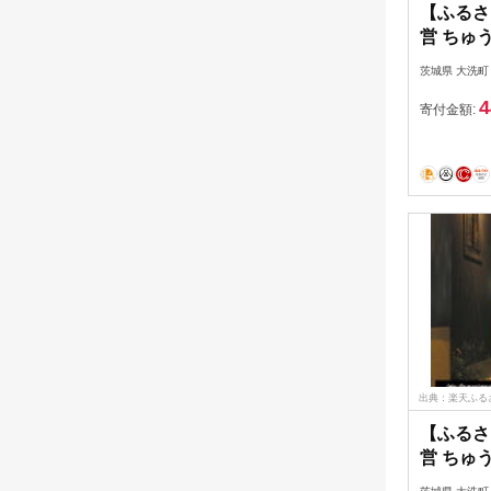
【ふるさ
営 ちゅう
分 132,
茨城県 大洗町
直営 魚 
4
寄付金額:
出典：楽天ふる
【ふるさ
営 ちゅ
33,00