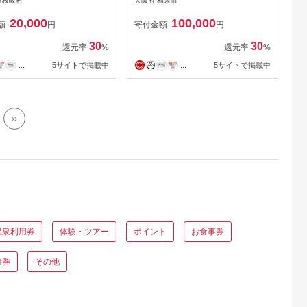
檜枝岐村
大阪府 和泉市
20,000
100,000
額:
円
寄付金額:
円
30
30
還元率
%
還元率
%
...
5サイトで掲載中
...
5サイトで掲載中
››
温泉利用券
体験・ツアー
ポイント
お食事券
待券
その他