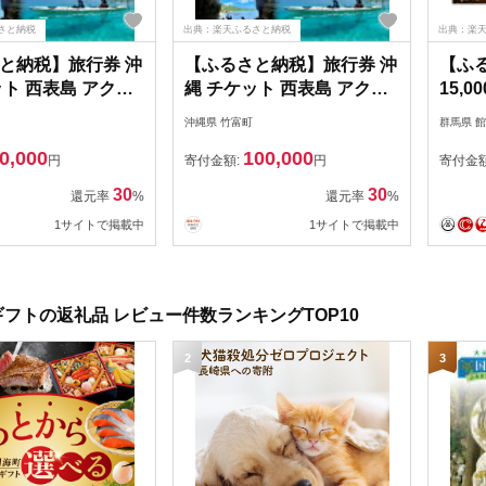
さと納税
出典：楽天ふるさと納税
出典：楽
と納税】旅行券 沖
【ふるさと納税】旅行券 沖
【ふ
ット 西表島 アクテ
縄 チケット 西表島 アクテ
15,
 ツアーチケット
ィビティ ツアーチケット
【133
沖縄県 竹富町
群馬県 
円 旅行クーポン 旅行
30,000円 旅行クーポン 旅
0,000
100,000
 クーポン 【 竹富
行 体験 観光 クーポン 【 竹
円
寄付金額:
円
寄付金
富町 】
30
30
還元率
%
還元率
%
1サイトで掲載中
1サイトで掲載中
フトの返礼品 レビュー件数ランキングTOP10
2
3