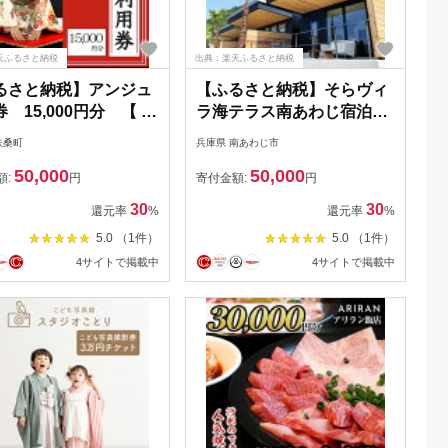
天ふるさと納税
出典：楽天ふるさと納税
るさと納税】アンジュ
【ふるさと納税】そらヴィ
 15,000円分 【 扶
ラ海テラス南あわじ宿泊チ
】
ケット（15,000円相当）
扶桑町
兵庫県 南あわじ市
50,000
50,000
額:
円
寄付金額:
円
30
30
還元率
%
還元率
%
5.0 （1件）
5.0 （1件）
4サイトで掲載中
4サイトで掲載中