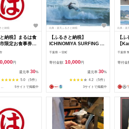
さと納税
出典：楽天ふるさと納税
出典：楽
と納税】まるは食
【ふるさと納税】
【ふ
屋市限定お食事券
ICHINOMIYA SURFING 満
【Ka
円分
喫券1枚（3,000円分）
BAS
市
千葉県 一宮町
千葉県 
当 [0
0,000
10,000
円
寄付金額:
円
寄付金
30
30
還元率
%
還元率
%
5.0 （5件）
4.2 （5件）
...
5サイトで掲載中
3サイトで掲載中