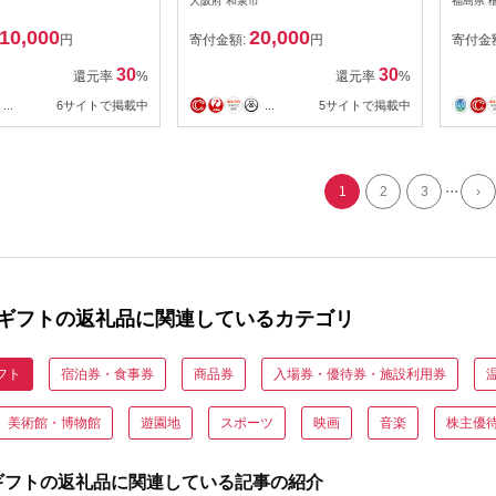
大阪府 和泉市
福島県 
隠れ家
事券(ランチ&ディナーご利
10,000
20,000
用可)【1511106】
円
寄付金額:
円
寄付金
30
30
還元率
%
還元率
%
...
6サイトで掲載中
...
5サイトで掲載中
...
1
2
3
›
ギフトの返礼品に関連しているカテゴリ
フト
宿泊券・食事券
商品券
入場券・優待券・施設利用券
美術館・博物館
遊園地
スポーツ
映画
音楽
株主優
ギフトの返礼品に関連している記事の紹介