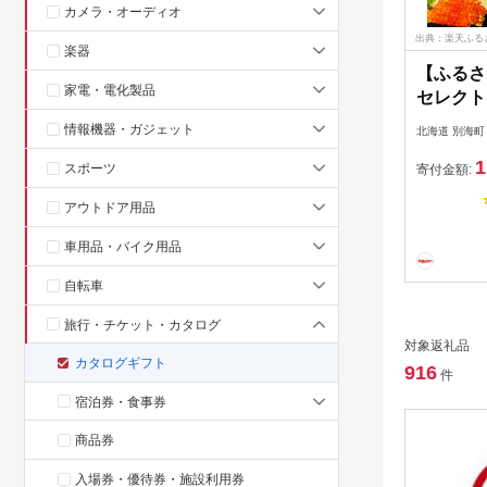
カメラ・オーディオ
出典：楽天ふる
楽器
【ふるさ
家電・電化製品
セレクト
ト】 寄附1
情報機器・ガジェット
北海道 別海町
相当 あ
1
フト ポ
スポーツ
寄付金額:
納税 10
アウトドア用品
1000 
円 1万 
車用品・バイク用品
さと 10
自転車
1000 
道 別海町
旅行・チケット・カタログ
対象返礼品
カタログギフト
916
件
宿泊券・食事券
商品券
入場券・優待券・施設利用券