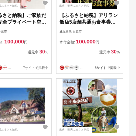
天ふるさと納税
出典：楽天ふるさと納税
るさと納税】ご家族だ
【ふるさと納税】アリラン
完全プライベート空
飯店5店舗共通お食事券
こども写真撮影券3万
(30,000円分)焼肉 焼き肉 黒
千葉市
鹿児島県 日置市
チケット 思い出 日常
毛和牛 黒豚 チケット 体験
100,000
100,000
新生児 赤ちゃん 七五
お食事券 焼肉店 専門店
額:
円
寄付金額:
円
宮参り 入学 卒業 入園
【アリラン飯店】
30
30
還元率
%
還元率
%
】 【 チケット 思い
常 記念 新生児 赤ちゃ
...
7サイトで掲載中
...
6サイトで掲載中
五三 お宮参り 入学 卒
園 卒園 】
天ふるさと納税
出典：楽天ふるさと納税