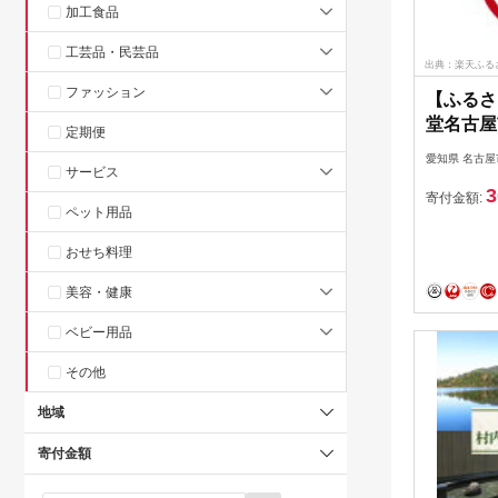
加工食品
工芸品・民芸品
出典：楽天ふる
ファッション
【ふるさ
堂名古
定期便
9，000
愛知県 名古屋
サービス
3
寄付金額:
ペット用品
おせち料理
美容・健康
ベビー用品
その他
地域
寄付金額