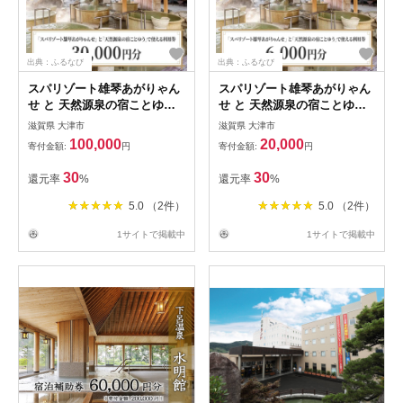
出典：ふるなび
出典：ふるなび
スパリゾート雄琴あがりゃん
スパリゾート雄琴あがりゃん
せ と 天然源泉の宿ことゆう
せ と 天然源泉の宿ことゆう
で使える 利用券（30,000円
で使える 利用券（6,000円
滋賀県 大津市
滋賀県 大津市
分） 温泉券
分） 温泉券
100,000
20,000
寄付金額:
円
寄付金額:
円
30
30
還元率
%
還元率
%
5.0 （2件）
5.0 （2件）
1サイトで掲載中
1サイトで掲載中