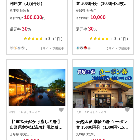
利用券（3万円分）
券 3000円分（1000円×3枚）
露店風呂 サウナ おんせん 大
兵庫県 淡路市
茨城県 大洗町
洗サンビーチ 海鮮 魚介 食事
100,000
10,000
寄付金額:
円
寄付金額:
円
宿泊 チケット 利用券 アウト
ドア 旅行
30
30
還元率
%
還元率
%
5.0 （1件）
5.0 （1件）
...
8サイトで掲載中
...
6サイトで掲載中
出典：ふるさとチョイス
出典：ふるさとチョイス
【100%天然かけ流しの湯!】
天然温泉 潮騒の湯 クーポン
山形県寒河江温泉利用助成券
券 15000円分（1000円×15
9,000円分（3,000円×3枚）
枚） 露店風呂 サウナ おんせ
山形県 寒河江市
茨城県 大洗町
030-J-OK002
ん 大洗サンビーチ 海鮮 魚介