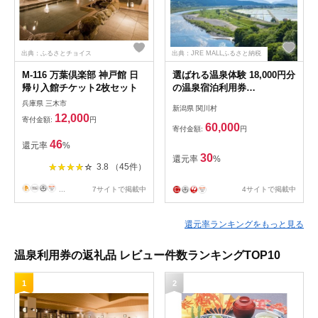
出典：ふるさとチョイス
出典：JRE MALLふるさと納税
M-116 万葉倶楽部 神戸館 日
選ばれる温泉体験 18,000円分
帰り入館チケット2枚セット
の温泉宿泊利用券
【1711670】
兵庫県 三木市
新潟県 関川村
12,000
寄付金額:
円
60,000
寄付金額:
円
46
還元率
%
30
還元率
%
3.8 （45件）
...
7サイトで掲載中
4サイトで掲載中
還元率ランキングをもっと見る
温泉利用券の返礼品 レビュー件数ランキングTOP10
1
2