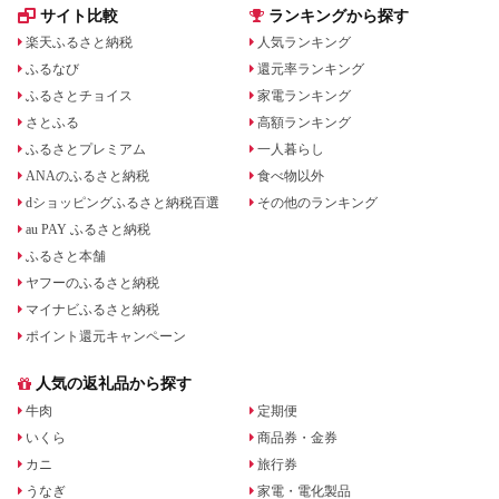
サイト比較
ランキングから探す
楽天ふるさと納税
人気ランキング
ふるなび
還元率ランキング
ふるさとチョイス
家電ランキング
さとふる
高額ランキング
ふるさとプレミアム
一人暮らし
ANAのふるさと納税
食べ物以外
dショッピングふるさと納税百選
その他のランキング
au PAY ふるさと納税
ふるさと本舗
ヤフーのふるさと納税
マイナビふるさと納税
ポイント還元キャンペーン
人気の返礼品から探す
牛肉
定期便
いくら
商品券・金券
カニ
旅行券
うなぎ
家電・電化製品