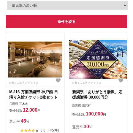
条件を絞る
出典：ふるさとチョイス
出典：ふるさとチョイス
M-116 万葉倶楽部 神戸館 日
新潟県「ありがとう湯沢」応
帰り入館チケット2枚セット
援感謝券 30,000円分
兵庫県 三木市
新潟県 湯沢町
12,000
寄付金額:
円
100,000
寄付金額:
円
46
還元率
%
30
還元率
%
3.8 （45件）