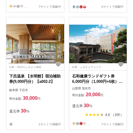
...
7サイトで掲載中
4サイトで掲載中
出典：ANAのふるさと納税
出典：ふるさとチョイス
下呂温泉 【水明館】宿泊補助
石和健康ランドギフト券
券(9,000円分）【a002-2】
6,000円分（1,000円×6枚）
144-002
山梨県 笛吹市
岐阜県 下呂市
20,000
寄付金額:
円
30,000
寄付金額:
円
30
還元率
%
30
還元率
%
4.6 （3件）
1サイトで掲載中
...
7サイトで掲載中