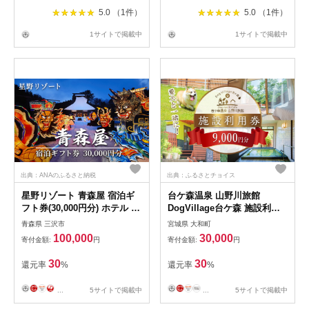
5.0 （1件）
5.0 （1件）
1サイトで掲載中
1サイトで掲載中
出典：ANAのふるさと納税
出典：ふるさとチョイス
星野リゾート 青森屋 宿泊ギ
台ケ森温泉 山野川旅館
フト券(30,000円分) ホテル 旅
DogVillage台ケ森 施設利用
行 温泉 宿泊 東北 旅行券 宿
券 9,000円分 ドッグラン 宿泊
青森県 三沢市
宮城県 大和町
泊券 【星野リゾート】
日帰り温泉 温泉旅館 ペット
100,000
30,000
寄付金額:
円
寄付金額:
円
【ms15-02】
大型犬 中型犬 小型犬 カフェ
【山野川旅館】ta198
30
30
還元率
%
還元率
%
...
5サイトで掲載中
...
5サイトで掲載中