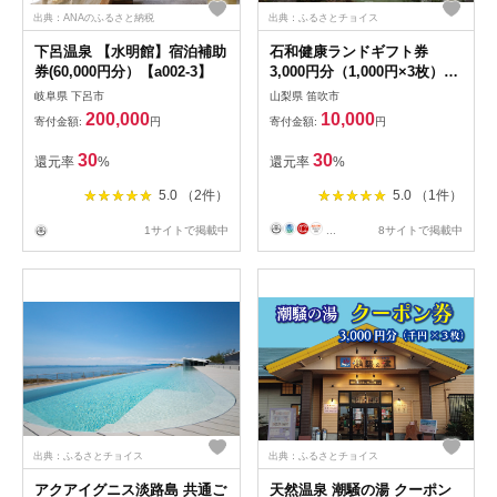
出典：ANAのふるさと納税
出典：ふるさとチョイス
下呂温泉 【水明館】宿泊補助
石和健康ランドギフト券
券(60,000円分）【a002-3】
3,000円分（1,000円×3枚）
144-001
岐阜県 下呂市
山梨県 笛吹市
200,000
10,000
寄付金額:
円
寄付金額:
円
30
30
還元率
%
還元率
%
5.0 （2件）
5.0 （1件）
1サイトで掲載中
...
8サイトで掲載中
出典：ふるさとチョイス
出典：ふるさとチョイス
アクアイグニス淡路島 共通ご
天然温泉 潮騒の湯 クーポン