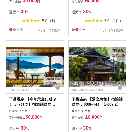
30,000
50,000
寄付金額:
円
寄付金額:
円
食事 宿泊 チケット 利用券 ア
ウトドア 旅行
30
30
還元率
%
還元率
%
5.0 （1件）
5.0 （1件）
...
5サイトで掲載中
...
5サイトで掲載中
出典：ANAのふるさと納税
出典：ANAのふるさと納税
下呂温泉 【今宵天空に遊ぶ
下呂温泉 【湯之島館】宿泊補
しょうげつ】宿泊補助券
助券(3,000円分）【a007-2】
(45,000円分）【a017-2】
岐阜県 下呂市
岐阜県 下呂市
150,000
10,000
寄付金額:
円
寄付金額:
円
30
30
還元率
%
還元率
%