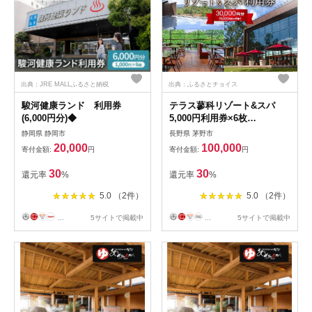
出典：JRE MALLふるさと納税
出典：ふるさとチョイス
駿河健康ランド 利用券
テラス蓼科リゾート&スパ
(6,000円分)◆
5,000円利用券×6枚
【1416512】
静岡県 静岡市
長野県 茅野市
20,000
100,000
寄付金額:
円
寄付金額:
円
30
30
還元率
%
還元率
%
5.0 （2件）
5.0 （2件）
...
5サイトで掲載中
...
5サイトで掲載中