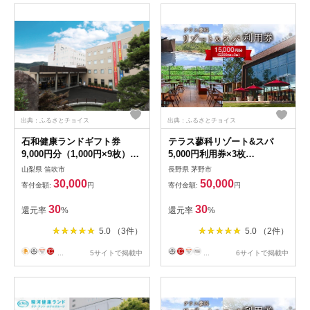
出典：ふるさとチョイス
出典：ふるさとチョイス
石和健康ランドギフト券
テラス蓼科リゾート&スパ
9,000円分（1,000円×9枚）
5,000円利用券×3枚
144-003
【1416511】
山梨県 笛吹市
長野県 茅野市
30,000
50,000
寄付金額:
円
寄付金額:
円
30
30
還元率
%
還元率
%
5.0 （3件）
5.0 （2件）
...
5サイトで掲載中
...
6サイトで掲載中