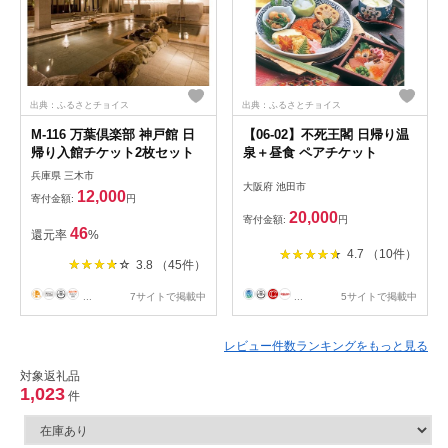
出典：ふるさとチョイス
出典：ふるさとチョイス
M-116 万葉倶楽部 神戸館 日
【06-02】不死王閣 日帰り温
帰り入館チケット2枚セット
泉＋昼食 ペアチケット
兵庫県 三木市
大阪府 池田市
12,000
寄付金額:
円
20,000
寄付金額:
円
46
還元率
%
4.7 （10件）
3.8 （45件）
...
7サイトで掲載中
...
5サイトで掲載中
レビュー件数ランキングをもっと見る
対象返礼品
1,023
件