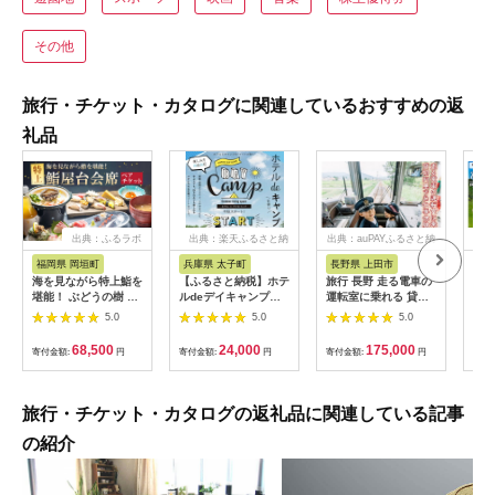
その他
旅行・チケット・カタログに関連しているおすすめの返
礼品
出典：ふるラボ
出典：楽天ふるさと納
出典：auPAYふるさと納
出
税
税
福岡県 岡垣町
兵庫県 太子町
長野県 上田市
岐
海を見ながら特上鮨を
【ふるさと納税】ホテ
旅行 長野 走る電車の
富士
堪能！ ぶどうの樹 鮨
ルdeデイキャンプ体
運転室に乗れる 貸切
ラブ
屋台ペア お食事券 海
験チケット
列車でお仕事体験 体
円分
5.0
5.0
5.0
鮮 海 屋台 食事 ペア
【1364991】
験 チケット 電車 鉄道
福岡県 岡垣町
列車 サービス 子供 子
68,500
24,000
175,000
寄付金額:
円
寄付金額:
円
寄付金額:
円
寄付
ども こども 家族 長野
県
旅行・チケット・カタログの返礼品に関連している記事
の紹介