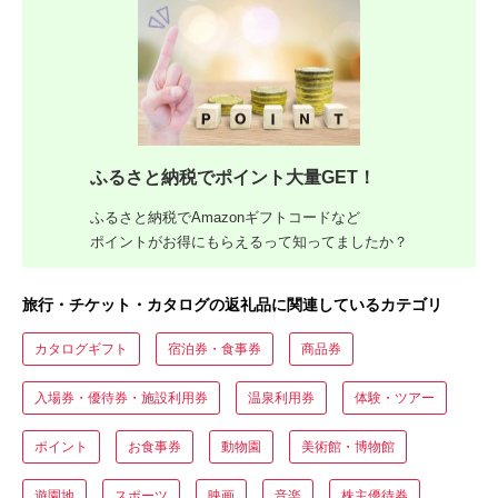
ふるさと納税でポイント大量GET！
ふるさと納税でAmazonギフトコードなど
ポイントがお得にもらえるって知ってましたか？
旅行・チケット・カタログの返礼品に関連しているカテゴリ
カタログギフト
宿泊券・食事券
商品券
入場券・優待券・施設利用券
温泉利用券
体験・ツアー
ポイント
お食事券
動物園
美術館・博物館
遊園地
スポーツ
映画
音楽
株主優待券