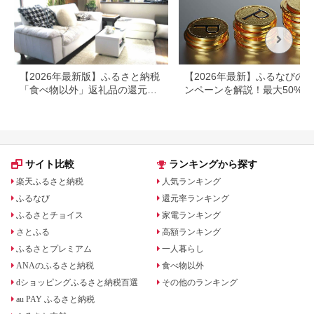
【2026年最新版】ふるさと納税
【2026年最新】ふるなびの
「食べ物以外」返礼品の還元率
ンペーンを解説！最大50%還
ランキング！
も
サイト比較
ランキングから探す
楽天ふるさと納税
人気ランキング
ふるなび
還元率ランキング
ふるさとチョイス
家電ランキング
さとふる
高額ランキング
ふるさとプレミアム
一人暮らし
ANAのふるさと納税
食べ物以外
dショッピングふるさと納税百選
その他のランキング
au PAY ふるさと納税