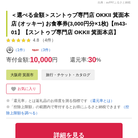
出典：auPAYふるさと納税
＜選べる金額＞スントゥブ専門店 OKKII 箕面本
店 (オッキー) お食事券(3,000円分×1枚)【m43-
01】【スントゥブ専門店 OKKII 箕面本店】
4.8 （4件）
（1件）
（3件）
10,000
30
寄付金額:
円
還元率:
%
大阪府 箕面市
旅行・チケット・カタログ
お気に入り
※「還元率」とは返礼品のお得度を測る指標です
（還元率とは）
※「控除上限額」の範囲内で寄付するとお得にふるさと納税できます
（控
除上限額を調べる）
詳細を見る