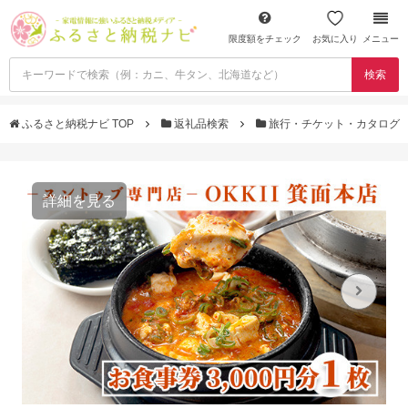
限度額をチェック
お気に入り
メニュー
検索
ふるさと納税ナビ TOP
返礼品検索
旅行・チケット・カタログ
詳細を見る