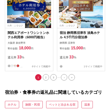
出典：ふるなび
出典：ふるなび
関西エアポートワシントンホ
宿泊 静岡県沼津市 淡島ホテ
テル利用券（6000円相当）
ル 4.5千円分宿泊券
大阪府 泉佐野市
静岡県 沼津市
18,000
15,000
寄付金額:
円
寄付金額:
円
33
33
還元率
%
還元率
%
...
6サイトで掲載中
1サイトで掲載中
...
1
2
3
›
››
宿泊券・食事券の返礼品に関連しているカテゴリ
ホテル
旅館・民宿
ペットと泊まれる宿
温泉