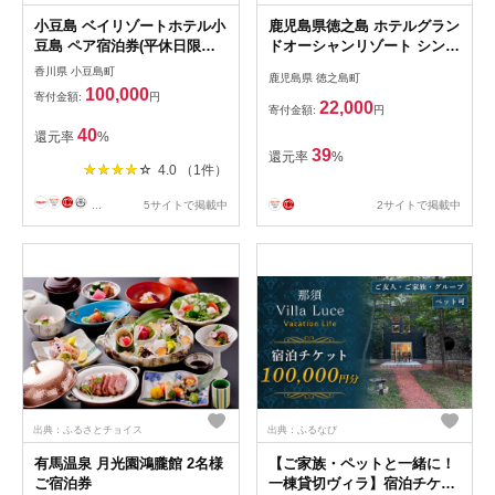
小豆島 ベイリゾートホテル小
鹿児島県徳之島 ホテルグラン
豆島 ペア宿泊券(平休日限定)
ドオーシャンリゾート シング
オーシャンビュー
ル朝食付 1名様
香川県 小豆島町
鹿児島県 徳之島町
100,000
寄付金額:
円
22,000
寄付金額:
円
40
還元率
%
39
還元率
%
4.0 （1件）
...
5サイトで掲載中
2サイトで掲載中
出典：ふるさとチョイス
出典：ふるなび
有馬温泉 月光園鴻朧館 2名様
【ご家族・ペットと一緒に！
ご宿泊券
一棟貸切ヴィラ】宿泊チケッ