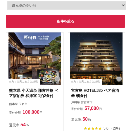
条件を絞る
出典：楽天ふるさと納税
出典：楽天ふるさと納税
熊本県 小天温泉 那古井館 ペ
宮古島 HOTEL385 ペア宿泊
ア宿泊券 和洋室 1泊2食付
券 朝食付
沖縄県 宮古島市
熊本県 玉名市
57,000
寄付金額:
円
100,000
寄付金額:
円
50
還元率
%
54
還元率
%
5.0 （2件）