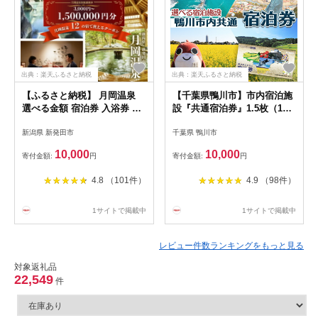
出典：楽天ふるさと納税
出典：楽天ふるさと納税
【ふるさと納税】 月岡温泉
【千葉県鴨川市】市内宿泊施
選べる金額 宿泊券 入浴券 利
設『共通宿泊券』1.5枚（1万
用券 日帰り ゴルフ 感謝券 旅
5千円相当）
新潟県 新発田市
千葉県 鴨川市
行券 利用券 温泉 露天風呂 旅
行 宿泊 旅行チケット 体験 ト
10,000
10,000
寄付金額:
円
寄付金額:
円
ラベル チケット 遊ぶ 食べる
泊まる 金券 風呂 ホテル 旅館
4.8 （101件）
4.9 （98件）
老舗 観光 国内旅行 ゴルフ 国
内 北陸 新潟 新発田
1サイトで掲載中
1サイトで掲載中
レビュー件数ランキングをもっと見る
対象返礼品
22,549
件