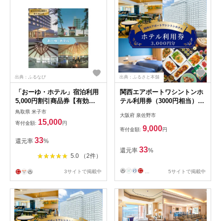
出典：ふるなび
出典：ふるさと本舗
「おーゆ・ホテル」宿泊利用
関西エアポートワシントンホ
5,000円割引商品券【有効期
テル利用券（3000円相当）
限：発行から1年】
099H3798
鳥取県 米子市
大阪府 泉佐野市
15,000
寄付金額:
円
9,000
寄付金額:
円
33
還元率
%
33
還元率
%
5.0 （2件）
3サイトで掲載中
...
5サイトで掲載中