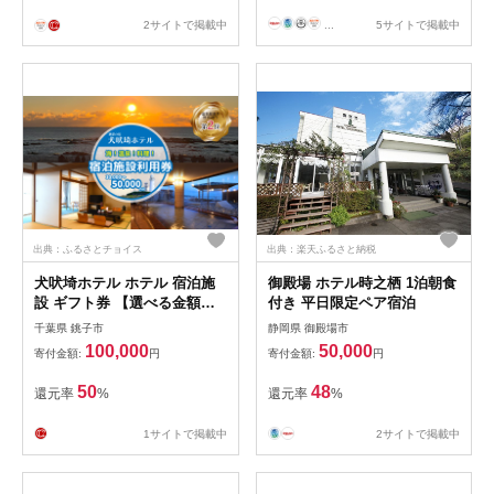
2サイトで掲載中
...
5サイトで掲載中
出典：ふるさとチョイス
出典：楽天ふるさと納税
犬吠埼ホテル ホテル 宿泊施
御殿場 ホテル時之栖 1泊朝食
設 ギフト券 【選べる金額】
付き 平日限定ペア宿泊
3～5万円分 宿泊 宿泊チケッ
千葉県 銚子市
静岡県 御殿場市
ト ホテル チケット 旅行 旅
100,000
50,000
寄付金額:
円
寄付金額:
円
観光 りょこう 海 おすすめ 日
本一 早く日の出 が見られる
50
48
還元率
%
還元率
%
正月 謹賀新年 銚子 絶景 非日
常 温泉 元湯 お食事 料理 海
1サイトで掲載中
2サイトで掲載中
鮮 犬吠埼 灯台 10万円 ふるさ
と納税 ふるさと納税宿泊 ふ
るさと納税ホテル 千葉県 銚