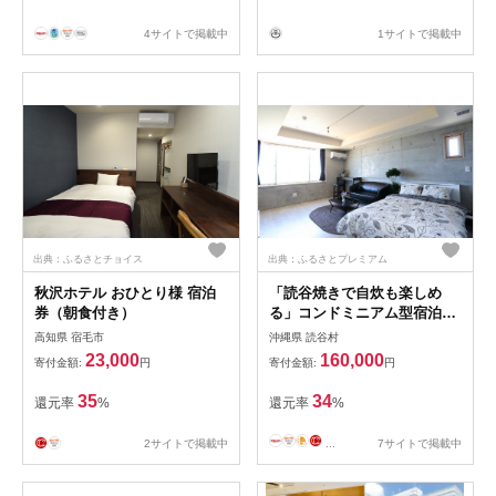
4サイトで掲載中
1サイトで掲載中
出典：ふるさとチョイス
出典：ふるさとプレミアム
秋沢ホテル おひとり様 宿泊
「読谷焼きで自炊も楽しめ
券（朝食付き）
る」コンドミニアム型宿泊施
設２泊３日（ペア）
高知県 宿毛市
沖縄県 読谷村
23,000
160,000
寄付金額:
円
寄付金額:
円
35
34
還元率
%
還元率
%
2サイトで掲載中
...
7サイトで掲載中