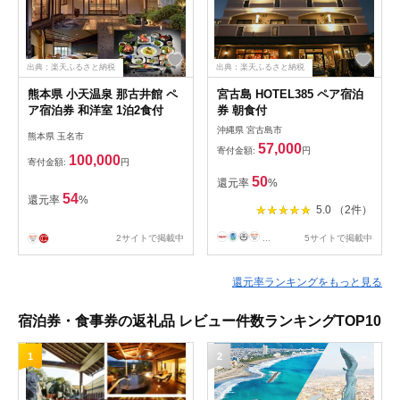
出典：楽天ふるさと納税
出典：楽天ふるさと納税
熊本県 小天温泉 那古井館 ペ
宮古島 HOTEL385 ペア宿泊
ア宿泊券 和洋室 1泊2食付
券 朝食付
沖縄県 宮古島市
熊本県 玉名市
57,000
寄付金額:
円
100,000
寄付金額:
円
50
還元率
%
54
還元率
%
5.0 （2件）
2サイトで掲載中
...
5サイトで掲載中
還元率ランキングをもっと見る
宿泊券・食事券の返礼品 レビュー件数ランキングTOP10
1
2