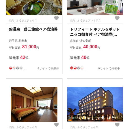
出典：ふるさとチョイス
出典：ふるさとプレミアム
鉛温泉 藤三旅館ペア宿泊券
トリフィート ホテル＆ポッド
ニセコ朝食付 ペア宿泊券(グ
リーンシーズン)
岩手県 花巻市
北海道 倶知安町
81,000
40,000
寄付金額:
円
寄付金額:
円
42
40
還元率
%
還元率
%
...
9サイトで掲載中
...
9サイトで掲載中
出典：ふるさとチョイス
出典：ふるさとチョイス