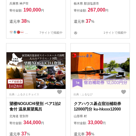
ト（10万円分） 1枚 ns144-
兵庫県 神戸市
栃木県 那須塩原市
001-10
190,000
267,000
寄付金額:
円
寄付金額:
円
38
37
還元率
%
還元率
%
...
7サイトで掲載中
1サイトで掲載中
出典：ふるさとチョイス
出典：ふるなび
望楼NOGUCHI登別 ペア1泊2
クアハウス碁点宿泊補助券
食付 温泉展望風呂
12000円分 ku-hkxxx12000
北海道 登別市
山形県 村
344,000
33,000
寄付金額:
円
寄付金額:
円
37
36
還元率
%
還元率
%