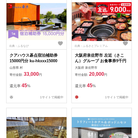
子市 【犬吠埼ホテル】
出典：ふるなび
出典：ふるさとプレミアム
クアハウス碁点宿泊補助券
大阪府泉佐野市 左近（さこ
15000円分 ku-hkxxx15000
ん）グループ お食事券9千円
山形県 村
大阪府 泉佐野市
33,000
20,000
寄付金額:
円
寄付金額:
円
45
45
還元率
%
還元率
%
1サイトで掲載中
1サイトで掲載中