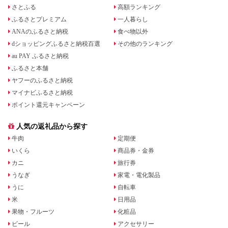
さとふる
高額ランキング
ふるさとプレミアム
一人暮らし
ANAのふるさと納税
食べ物以外
dショッピングふるさと納税百選
その他のランキング
au PAY ふるさと納税
ふるさと本舗
ヤフーのふるさと納税
マイナビふるさと納税
ポイント還元キャンペーン
人気の返礼品から探す
牛肉
定期便
いくら
商品券・金券
カニ
旅行券
うなぎ
家電・電化製品
うに
自転車
米
日用品
果物・フルーツ
化粧品
ビール
アクセサリー