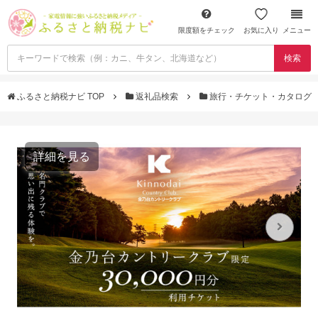
限度額をチェック
お気に入り
メニュー
検索
ふるさと納税ナビ TOP
返礼品検索
旅行・チケット・カタログ
詳細を見る