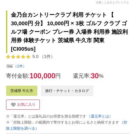
出典：ふるさとプレミアム
金乃台カントリークラブ 利用 チケット 【
30,000円 分】 10,000円 × 3枚 ゴルフ クラブ ゴ
ルフ場 クーポン プレー券 入場券 利用券 施設利
用券 体験チケット 茨城県 牛久市 関東
[CI005us]
5.0 （1件）
（1件）
100,000
30
寄付金額:
円
還元率:
%
茨城県 牛久市
旅行・チケット・カタログ
お気に入り
※「還元率」とは返礼品のお得度を測る指標です
（還元率とは）
※「控除上限額」の範囲内で寄付するとお得にふるさと納税できます
（控
除上限額を調べる）