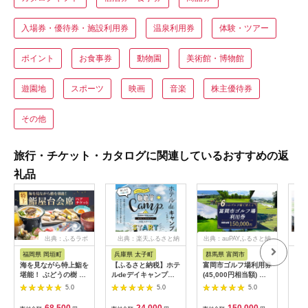
入場券・優待券・施設利用券
温泉利用券
体験・ツアー
ポイント
お食事券
動物園
美術館・博物館
遊園地
スポーツ
映画
音楽
株主優待券
その他
旅行・チケット・カタログに関連しているおすすめの返
礼品
出典：ふるラボ
出典：楽天ふるさと納
出典：auPAYふるさと納
出典
税
税
福岡県 岡垣町
兵庫県 太子町
群馬県 富岡市
長
海を見ながら特上鮨を
【ふるさと納税】ホテ
富岡市ゴルフ場利用券
旅行
堪能！ ぶどうの樹 鮨
ルdeデイキャンプ体
(45,000円相当額) ゴ
運転
屋台ペア お食事券 海
験チケット
ルフ チケット 平日 土
列車
5.0
5.0
5.0
鮮 海 屋台 食事 ペア
【1364991】
日 祝日 プレー券 関東
験 
福岡県 岡垣町
群馬県 首都圏 F20E-
列車