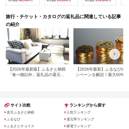
68,500
24,000
150,000
寄付金額:
円
寄付金額:
円
寄付金額:
円
寄付
382
ども
県
旅行・チケット・カタログの返礼品に関連している記事
の紹介
【2026年最新版】ふるさと納税
【2026年最新】ふるなびの
「食べ物以外」返礼品の還元率
ンペーンを解説！最大50%還
ランキング！
も
サイト比較
ランキングから探す
楽天ふるさと納税
人気ランキング
ふるなび
還元率ランキング
ふるさとチョイス
家電ランキング