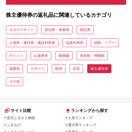
株主優待券の返礼品に関連しているカテゴリ
カタログギフト
宿泊券・食事券
商品券
入場券・優待券・施設利用券
温泉利用券
体験・ツアー
ポイント
お食事券
動物園
美術館・博物館
遊園地
スポーツ
映画
音楽
株主優待券
その他
サイト比較
ランキングから探す
楽天ふるさと納税
人気ランキング
ふるなび
還元率ランキング
ふるさとチョイス
家電ランキング