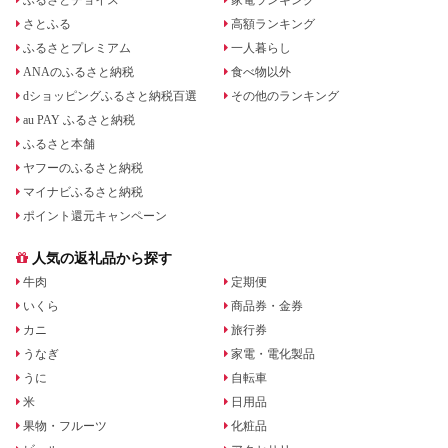
さとふる
高額ランキング
ふるさとプレミアム
一人暮らし
ANAのふるさと納税
食べ物以外
dショッピングふるさと納税百選
その他のランキング
au PAY ふるさと納税
ふるさと本舗
ヤフーのふるさと納税
マイナビふるさと納税
ポイント還元キャンペーン
人気の返礼品から探す
牛肉
定期便
いくら
商品券・金券
カニ
旅行券
うなぎ
家電・電化製品
うに
自転車
米
日用品
果物・フルーツ
化粧品