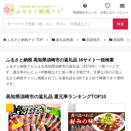
限度額をチェック
お気に入り
メニュー
検索
ふるさと納税ナビ TOP
返礼品検索
四国地方
高知県
ふるさと納税 高知県須崎市の返礼品 16サイト一括検索
ふるさと納税でもらえる高知県須崎市の返礼品（3373件）一覧ページで
す。還元率やレビュー件数順などに並べ替え可能です。主要な16の人気ふ
るさと納税サイトに掲載されている返礼品を1回でまとめて検索できて便利
です。
高知県須崎市の返礼品 還元率ランキングTOP10
1
2