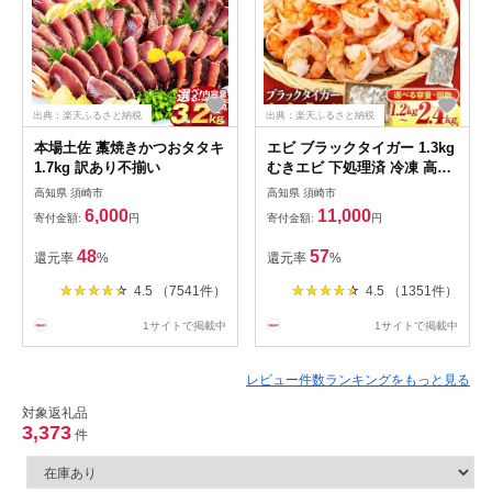
出典：楽天ふるさと納税
出典：楽天ふるさと納税
本場土佐 藁焼きかつおタタキ
エビ ブラックタイガー 1.3kg
1.7kg 訳あり不揃い
むきエビ 下処理済 冷凍 高級
海老 背ワタなし 人気 殻 むき
高知県 須崎市
高知県 須崎市
時短 特大 大型 大容量 無保水
6,000
11,000
寄付金額:
円
寄付金額:
円
送料無料
48
57
還元率
%
還元率
%
4.5 （7541件）
4.5 （1351件）
1サイトで掲載中
1サイトで掲載中
レビュー件数ランキングをもっと見る
対象返礼品
3,373
件