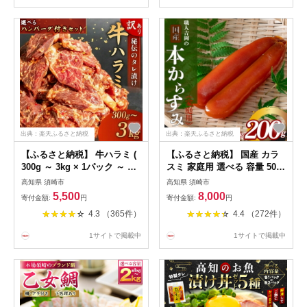
り 高知 贈答 お中元 須崎
せ グルメ 柵 切るだけ 盛り合
わせ
出典：楽天ふるさと納税
出典：楽天ふるさと納税
【ふるさと納税】 牛ハラミ (
【ふるさと納税】 国産 カラ
300g ～ 3kg × 1パック ～ 10
スミ 家庭用 選べる 容量 50g
パック ) ハンバーグ ( 200g ×
100g 200g 職人吉岡の家庭用
高知県 須崎市
高知県 須崎市
5 ～ 10個 ) セット 選べる 内
からすみ おつまみ 魚卵 唐墨
5,500
8,000
寄付金額:
円
寄付金額:
円
容量 秘伝のタレ 牛肉 タレ漬
日本酒 肴 珍味 高級珍味 お酒
4.3 （365件）
4.4 （272件）
け 小分け お弁当 ハラミ肉 焼
食べ物 グルメ お祝い ギフト
肉 訳あり 肉 こだわり ハラミ
訳あり ふるさと納税珍味 ふ
1サイトで掲載中
1サイトで掲載中
大容量 個包装 簡単調理 食べ
るさと納税海鮮 ふるさと納税
比べ 冷凍 須崎市
つまみ