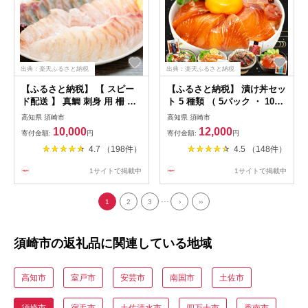
出典：楽天ふるさと納税
出典：楽天ふるさと納税
【ふるさと納税】 【 スピー
【ふるさと納税】 漬け丼セッ
ド配送 】 真鯛 刺身 用 柵 ア
ト 5 種類 （ 5パック ・ 10パ
ラ付き 1～2尾 セット 本場須
ック ） ｜ 海鮮 漬け 藁焼き
高知県 須崎市
高知県 須崎市
崎のブランド鯛 乙女鯛 産地
鰹 タタキ かつお さば 鯖 真
10,000
12,000
寄付金額:
円
寄付金額:
円
直送 ( 新鮮 冷蔵 刺身 お刺し
鯛 鯛 タイ カンパチ 勘八 ブ
4.7 （198件）
4.5 （148件）
身 タイ 鯛 高級魚 鮮魚 海鮮
リ 鰤 セット 惣菜 海鮮丼 お
魚介 煮付け 鯛めし 鯛茶漬け
刺身 小分け パック 冷凍 高知
1サイトで掲載中
1サイトで掲載中
鯛しゃぶ アラ汁 皿 高知県 須
県 須崎市 ふるさと納税漬け
崎市 ふるさと納税鯛 )
丼
...
1
2
3
›
››
須崎市の返礼品に関連している地域
高知市
室戸市
安芸市
南国市
土佐市
須崎市
宿毛市
土佐清水市
四万十市
香南市