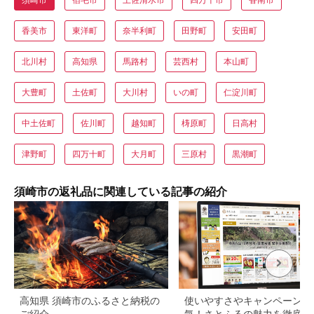
香美市
東洋町
奈半利町
田野町
安田町
北川村
高知県
馬路村
芸西村
本山町
大豊町
土佐町
大川村
いの町
仁淀川町
中土佐町
佐川町
越知町
梼原町
日高村
津野町
四万十町
大月町
三原村
黒潮町
須崎市の返礼品に関連している記事の紹介
高知県 須崎市のふるさと納税の
使いやすさやキャンペーンが
ご紹介
気！さとふるの魅力を徹底解