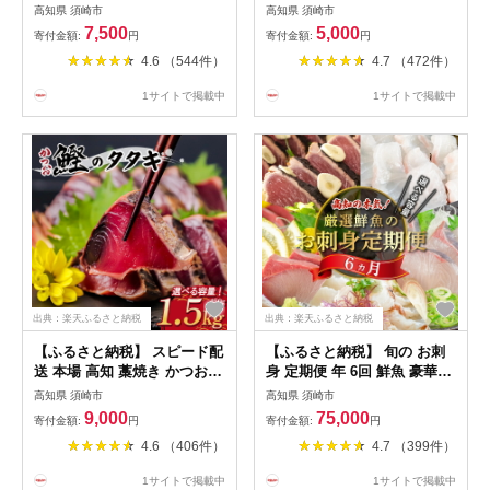
入り 200g x 6個 12個18個 選
18 パック 240g ~ 2kg 冷凍
高知県 須崎市
高知県 須崎市
べる容量 個包装 牛肉 合挽き
鮪 小分け 鮪 まぐろ キハダ
7,500
5,000
寄付金額:
円
寄付金額:
円
ジューシー 肉汁 ブランド 豚
冷凍 小分け ネギトロ お手軽
4.6 （544件）
4.7 （472件）
冷凍 おかず 手軽 お弁当 つま
寿司 鮨 スシ 鮓 ねぎとろ ね
み 夕食 ご飯 ディナー 贈り物
ぎまぐろ 高評価 高リピート
1サイトで掲載中
1サイトで掲載中
ギフトポーク 高知県 須崎市
簡単 便利 小分け 個包装 大容
ふるさと納税
量 高知 須崎
出典：楽天ふるさと納税
出典：楽天ふるさと納税
【ふるさと納税】 スピード配
【ふるさと納税】 旬の お刺
送 本場 高知 藁焼き かつお
身 定期便 年 6回 鮮魚 豪華柵
タタキ 450g ～ 1.5kg 産地直
新鮮 刺身 毎月 届く 半年 漬
高知県 須崎市
高知県 須崎市
送 小島水産 新鮮 こだわり 逸
け丼 鮮魚 真鯛 カンパチ ブリ
9,000
75,000
寄付金額:
円
寄付金額:
円
品 小分け 真空 個包装 高知
鰤 カツオ 鰹 かつおのたたき
4.6 （406件）
4.7 （399件）
土佐 鰹 タタキ わら焼き かつ
かつおタタキ シマアジ 縞鯵
お たたき カツオ おつまみ お
高知県 須崎市 魚 海鮮 さしみ
1サイトで掲載中
1サイトで掲載中
かず 晩ごはん 刺身 新鮮 訳あ
6ヶ月 チルド 冷蔵 お取り寄