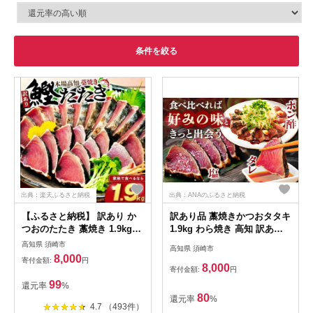
条件を絞る
出典：楽天ふるさと納税
出典：ANAのふるさと納税
【ふるさと納税】 訳あり か
訳あり品 藁焼きかつおタタキ
つおのたたき 藁焼き 1.9kg
1.9kg わら焼き 高知 訳あり
かつおたたき わけあり 不揃
不揃い かつおのたたき 冷凍
高知県 須崎市
高知県 須崎市
い 規格外 かつおの藁焼き 鰹
真空 小分け 個包装 おつまみ
8,000
寄付金額:
円
たたき カツオ 鰹 わら焼きか
おかず 惣菜 晩ごはん 加工品
8,000
寄付金額:
円
つお 鰹のたたき 冷凍 ふるさ
カツオ 鰹 刺身 魚 高知県 須
99
還元率
%
と納税カツオ 高知県 須崎市
崎市
80
還元率
%
お刺身 刺身 高知県 須崎市
4.7 （493件）