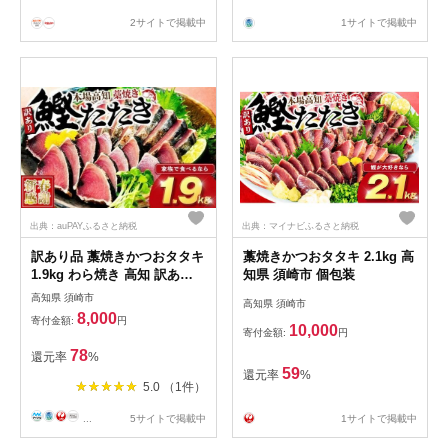
2サイトで掲載中
1サイトで掲載中
出典：auPAYふるさと納税
出典：マイナビふるさと納税
訳あり品 藁焼きかつおタタキ
藁焼きかつおタタキ 2.1kg 高
1.9kg わら焼き 高知 訳あり
知県 須崎市 個包装
不揃い かつおのたたき 冷凍
高知県 須崎市
高知県 須崎市
真空 小分け 個包装 おつまみ
8,000
寄付金額:
円
おかず 惣菜 晩ごはん 加工品
10,000
寄付金額:
円
カツオ 鰹 刺身 魚 高知県 須
78
還元率
%
崎市
59
還元率
%
5.0 （1件）
...
5サイトで掲載中
1サイトで掲載中