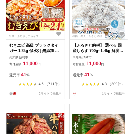
出典：ふるさとチョイス
出典：楽天ふるさと納税
むきエビ 高級 ブラックタイ
【ふるさと納税】 選べる 国
ガー 1.3kg 保水剤 無添加 背
産しらす 700g~1.4kg 鮮度抜
ワタなし 冷凍 下処理済 エビ
群 海の玄米 子供用 釜揚げシ
高知県 須崎市
高知県 須崎市
海老 人気 殻 むき 時短 便利
ラス 小分け 個包装 大容量 し
11,000
11,000
寄付金額:
円
寄付金額:
円
簡単調理 特大 大型 大容量 無
らす干し しらす ちりめん 惣
保水 えび むきえび ムキエビ
菜 ご飯のお供 米 晩ごはん 弁
41
41
還元率
%
還元率
%
当 便利 ふるさと納税しらす
魚 海鮮 魚介類 魚貝 冷凍 美
4.5 （711件）
4.8 （309件）
味しい 高知県 須崎市 人気 ラ
ンキング
2サイトで掲載中
1サイトで掲載中