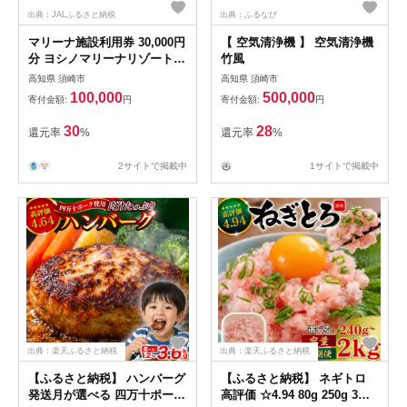
出典：JALふるさと納税
出典：ふるなび
マリーナ施設利用券 30,000円
【 空気清浄機 】 空気清浄機
分 ヨシノマリーナリゾート
竹風
海の駅 高知県 須崎市 船 メン
高知県 須崎市
高知県 須崎市
テナンス ( 定期点検 船底洗浄
100,000
500,000
寄付金額:
円
寄付金額:
円
船底塗装 など ) 陸地保管 揚
降 レンタルボート 釣り船 ク
30
28
還元率
%
還元率
%
ルージング ツアー 体験ツア
ー YMR004
2サイトで掲載中
1サイトで掲載中
出典：楽天ふるさと納税
出典：楽天ふるさと納税
【ふるさと納税】 ハンバーグ
【ふるさと納税】 ネギトロ
発送月が選べる 四万十ポーク
高評価 ☆4.94 80g 250g 3～