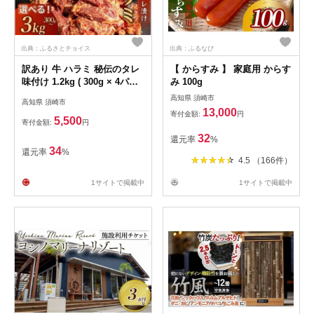
出典：ふるさとチョイス
出典：ふるなび
訳あり 牛 ハラミ 秘伝のタレ
【 からすみ 】 家庭用 からす
味付け 1.2kg ( 300g × 4パッ
み 100g
ク ) 牛肉 はらみ ワケアリ 焼
高知県 須崎市
高知県 須崎市
肉 焼き 肉 ワケアリ やわらか
13,000
寄付金額:
円
臭みなし バーベキュー BBQ
5,500
寄付金額:
円
マルキョー 醤油 高知県 須崎
32
還元率
%
市
34
還元率
%
4.5 （166件）
1サイトで掲載中
1サイトで掲載中