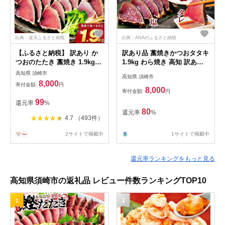
出典：楽天ふるさと納税
出典：ANAのふるさと納税
【ふるさと納税】 訳あり か
訳あり品 藁焼きかつおタタキ
つおのたたき 藁焼き 1.9kg
1.9kg わら焼き 高知 訳あり
かつおたたき わけあり 不揃
不揃い かつおのたたき 冷凍
高知県 須崎市
高知県 須崎市
い 規格外 かつおの藁焼き 鰹
真空 小分け 個包装 おつまみ
8,000
寄付金額:
円
たたき カツオ 鰹 わら焼きか
おかず 惣菜 晩ごはん 加工品
8,000
寄付金額:
円
つお 鰹のたたき 冷凍 ふるさ
カツオ 鰹 刺身 魚 高知県 須
99
還元率
%
と納税カツオ 高知県 須崎市
崎市
80
還元率
%
お刺身 刺身 高知県 須崎市
4.7 （493件）
2サイトで掲載中
1サイトで掲載中
還元率ランキングをもっと見る
高知県須崎市の返礼品 レビュー件数ランキングTOP10
1
2